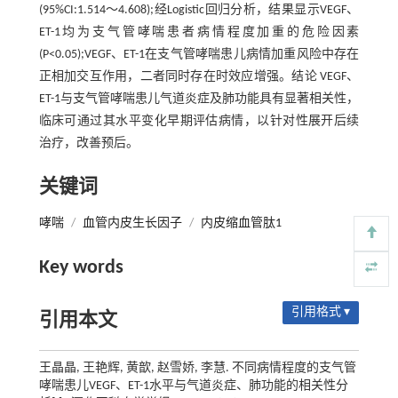
(95%CI:1.514～4.608);经Logistic回归分析，结果显示VEGF、
ET-1均为支气管哮喘患者病情程度加重的危险因素
(P<0.05);VEGF、ET-1在支气管哮喘患儿病情加重风险中存在
正相加交互作用，二者同时存在时效应增强。结论 VEGF、
ET-1与支气管哮喘患儿气道炎症及肺功能具有显著相关性，
临床可通过其水平变化早期评估病情，以针对性展开后续
治疗，改善预后。
关键词
哮喘
/
血管内皮生长因子
/
内皮缩血管肽1
Key words
引用格式 ▾
引用本文
王晶晶, 王艳辉, 黄歆, 赵雪娇, 李慧. 不同病情程度的支气管
哮喘患儿VEGF、ET-1水平与气道炎症、肺功能的相关性分