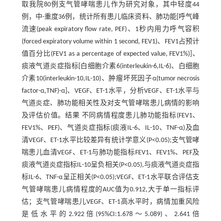
取我院80例支气管哮喘患儿作为研究对象，其中轻度44
例，中-重度36例，统计所有患儿临床资料、肺功能[呼气峰
流速(peak expiratory flow rate, PEF)、1秒内用力呼气容积
(forced expiratory volume within 1 second, FEV1)、FEV1占预计
值百分比(FEV1 as a percentage of expected value, FEV1%)]、
痰液气道炎症指标[白细胞介素6(interleukin-6,IL-6)、白细胞
介素10(interleukin-10,IL-10)、肿瘤坏死因子α(tumor necrosis
factor-α,TNF)-α]、VEGF、ET-1水平，分析VEGF、ET-1水平与
气道炎症、肺功能相关性及对支气管哮喘患儿病情的影响
及评估价值。结果 不同病情程度患儿肺功能指标(FEV1、
FEV1%、PEF)、气道炎症指标(痰液IL-6、IL-10、TNF-α)及血
清VEGF、ET-1水平比较差异有统计学意义(P<0.05);支气管哮
喘患儿血清VEGF、ET-1与肺功能指标FEV1、FEV1%、PEF及
痰液气道炎症指标IL-10呈负相关(P<0.05),与痰液气道炎症指
标IL-6、TNF-α呈正相关(P<0.05);VEGF、ET-1水平联合评估支
气管哮喘患儿病情程度的AUC值为0.912,大于单一指标评
估；支气管哮喘患儿VEGF、ET-1高水平时，病情加重风险
是低水平的2.922倍(95%CI:1.678～5.089)、2.641倍