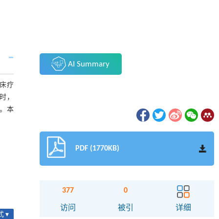
AI Summary
临床疗
时，
述。本
PDF (1770KB)
377
0
访问
被引
详细
 ▾