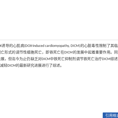
的心肌病(DOX-induced cardiomyopathy, DICM)的心脏毒性限制了其
亡形式的调节性细胞死亡，即铁死亡在DICM的发展中起着重要作用。同
展，但迄今为止仍缺乏对DICM中铁死亡抑制剂调节铁死亡治疗DICM综
减轻DICM的最新研究进展进行了综述。
引用格式