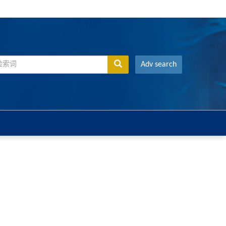
Adv search