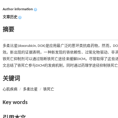
Author information
+
文章历史
+
摘要
多柔比星(doxorubicin, DOX)是应用最广泛的蒽环类抗癌药物，然而，DOX诱导
效。新出现的证据表明，一种新发现的铁依赖性、过氧化物驱动、非凋
铁死亡抑制剂可以通过阻断铁死亡途径来缓解DICM。尽管取得了这些进
文总结了铁死亡参与DICM的发病机制，同时通过药理学途径抑制铁死亡
关键词
心肌疾病
/
多柔比星
/
铁死亡
Key words