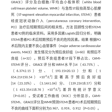
GRACE）评分及白细胞/平均血小板体积（white blood
cell/mean platelet volume, WMR）与急性ST段抬高型心肌梗
死（ST-segment elevation myocardial infarction, STEMI）患者
经皮冠状动脉介入（percutaneous coronary intervention,
PCI）治疗后短期预后间的相关性。方法 回顾性分析STEMI
患者92例的临床资料。采用多因素Logistic回归分析，明确
STEMI患者PCI术后短期预后不良的危险因素。结果 根据PCI
术后院内主要不良心血管事件（major adverse cardiovascular
events, MACE）发生情况分为预后良好组（n=60）和预后不
良组（n=32）。预后不良组患者ST段下移占比、CAMI-
STEMI评分、GRACE评分和WRM水平[14（43.75%）、
（6.37±2.15）分、（193.15±20.13）分和（1
-6
2
654.21±150.54）×10
/L
]显著高于预后良好组
[14（23.33%）、（3.14±1.04）分、（139.23±18.57）分和
-6
2
（1 413.35±118.76）×10
/L
],差异有统计学意义
（P<0.05）。受试者工作曲线（ROC）分析显示，CAMI-
STEMI、GRACE评分及WMR预测STEMI患者PCI术后短期预后
不良的曲线下面积分别为0.967、0.959、0.912（P<0.05）。