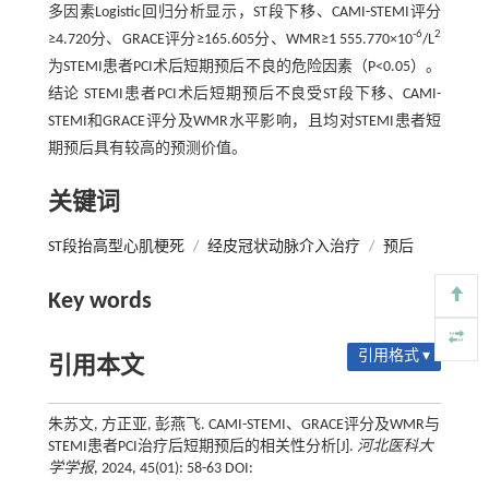
多因素Logistic回归分析显示，ST段下移、CAMI-STEMI评分
-6
2
≥4.720分、GRACE评分≥165.605分、WMR≥1 555.770×10
/L
为STEMI患者PCI术后短期预后不良的危险因素（P<0.05）。
结论 STEMI患者PCI术后短期预后不良受ST段下移、CAMI-
STEMI和GRACE评分及WMR水平影响，且均对STEMI患者短
期预后具有较高的预测价值。
关键词
ST段抬高型心肌梗死
/
经皮冠状动脉介入治疗
/
预后
Key words
引用格式 ▾
引用本文
朱苏文, 方正亚, 彭燕飞. CAMI-STEMI、GRACE评分及WMR与
STEMI患者PCI治疗后短期预后的相关性分析[J].
河北医科大
学学报
, 2024, 45(01): 58-63 DOI: