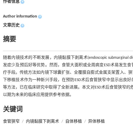
作者信息
+
Author information
+
文章历史
+
摘要
随着内镜技术的不断发展，内镜黏膜下剥离术(endoscopic submargina
发症少及预后好等优势。然而，食管大面积或全周病变ESD术易发生
疗手段。传统方法如内镜下球囊扩张、全覆膜自膨式金属支架置入、狭
下移植技术作为一种新兴手段，在预防ESD术后食管狭窄中显示出良
等方法，已在临床研究中取得了全新进展。本文对ESD术后食管狭窄的
以期为未来的临床应用提供参考依据。
关键词
食管狭窄
/
内镜黏膜下剥离术
/
自体移植
/
异体移植