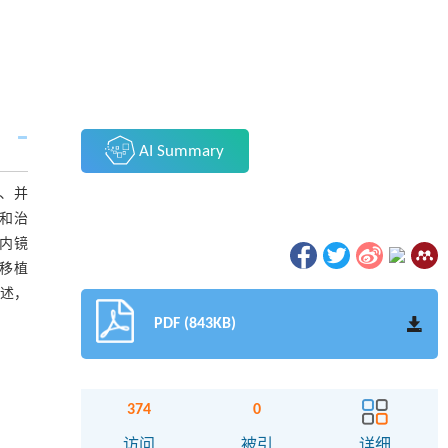
AI Summary
小、并
和治
内镜
移植
综述，
PDF (843KB)
374
0
访问
被引
详细