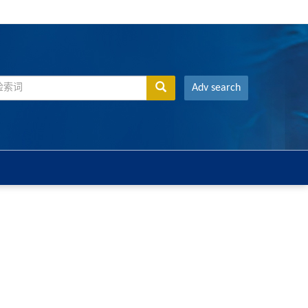
Adv search