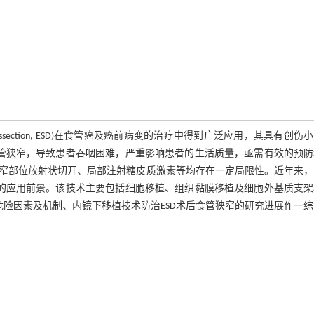
l dissection, ESD)在食管癌及癌前病变的治疗中得到广泛应用，其具有创伤
食管狭窄，导致患者吞咽困难，严重影响患者的生活质量，亟需有效的预防
窄部位放射状切开、局部注射糖皮质激素等均存在一定局限性。近年来，
好的应用前景。该技术主要包括细胞移植、组织黏膜移植及细胞外基质支架
危险因素及机制、内镜下移植技术防治ESD术后食管狭窄的研究进展作一