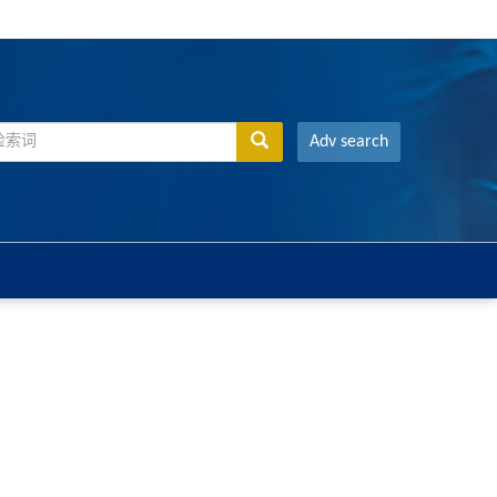
Adv search