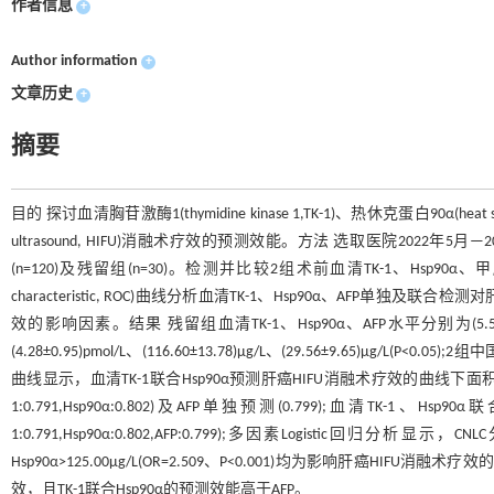
作者信息
+
Author information
+
文章历史
+
摘要
目的 探讨血清胸苷激酶1(thymidine kinase 1,TK-1)、热休克蛋白90α(heat sh
ultrasound, HIFU)消融术疗效的预测效能。方法 选取医院2022
(n=120)及残留组(n=30)。检测并比较2组术前血清TK-1、Hsp90α、甲胎蛋白(a
characteristic, ROC)曲线分析血清TK-1、Hsp90α、AFP单独及
效的影响因素。结果 残留组血清TK-1、Hsp90α、AFP水平分别为(5.50±1.11)p
(4.28±0.95)pmol/L、(116.60±13.78)μg/L、(29.56±9.65)μg/L(P<0.05
曲线显示，血清TK-1联合Hsp90α预测肝癌HIFU消融术疗效的曲线下面积(area under
1:0.791,Hsp90α:0.802)及AFP单独预测(0.799);血清TK-1、Hsp
1:0.791,Hsp90α:0.802,AFP:0.799);多因素Logistic回归分析显示，CNLC
Hsp90α>125.00μg/L(OR=2.509、P<0.001)均为影响肝癌HIFU
效，且TK-1联合Hsp90α的预测效能高于AFP。