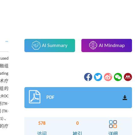
AI Summary
AI Mindmap
used
消融组
ting
融术疗
融组的
;ROC
PDF
(TK-
(TK-
01)、
578
0
术的疗
访问
被引
详细