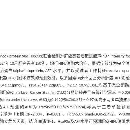
ock protein 90α,Hsp90α)联合检测对肝癌高强度聚焦超声(high-intensity foc
年5月—2024年10月肝癌患者150例，均行HIFU消融术治疗，根据疗效分为完全
lpha-fetoprotein, AFP)水平，并以受试者工作特征(receiver opera
联合检测对肝癌HIFU消融术疗效的预测效能，以多因素Logistic回归分析肝癌HIFU消
mol/L、(134.28±14.22)μg/L、(42.17±10.93)μg/L,均高于完全消
);2组中国肝癌(China Liver Cancer Staging, CNLC)分期比较差异有统计学意义(P<0.05)
 the curve, AUC)为0.912(95%CI:0.851～0.974),高于两者单独预测
90α联合AFP预测的AUC为0.925(95%CI:0.876～0.974),亦高于三者单独预测
分期为Ⅰb期(OR=2.004、P=0.001)、TK-1>5.09 pmol/L(OR=2.492、P<0.0
消融术疗效的独立危险因素。结论 血清TK-1、Hsp90α及AFP水平可预测肝癌HIFU消融