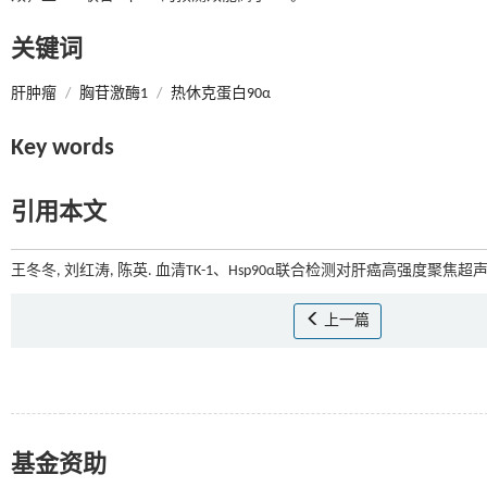
关键词
肝肿瘤
/
胸苷激酶1
/
热休克蛋白90α
Key words
引用本文
王冬冬, 刘红涛, 陈英. 血清TK-1、Hsp90α联合检测对肝癌高强度聚焦
上一篇
基金资助