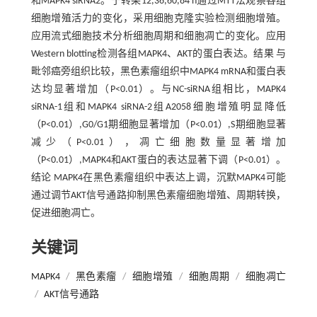
和MAPK4 siRNA2。于转染12,36,60,84 h通过MTT法观察各组
细胞增殖活力的变化，采用细胞克隆实验检测细胞增殖。
应用流式细胞技术分析细胞周期和细胞凋亡的变化。应用
Western blotting检测各组MAPK4、AKT的蛋白表达。结果 与
毗邻癌旁组织比较，黑色素瘤组织中MAPK4 mRNA和蛋白表
达均显著增加（P<0.01）。与NC-siRNA组相比，MAPK4
siRNA-1组和MAPK4 siRNA-2组A2058细胞增殖明显降低
（P<0.01）,G0/G1期细胞显著增加（P<0.01）,S期细胞显著
减少（P<0.01），凋亡细胞数量显著增加
（P<0.01）,MAPK4和AKT蛋白的表达显著下调（P<0.01）。
结论 MAPK4在黑色素瘤组织中表达上调，沉默MAPK4可能
通过调节AKT信号通路抑制黑色素瘤细胞增殖、周期转换，
促进细胞凋亡。
关键词
MAPK4
/
黑色素瘤
/
细胞增殖
/
细胞周期
/
细胞凋亡
/
AKT信号通路