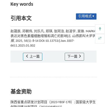
Key words
引用格式 ▾
引用本文
赵晟辰, 邓朝伟, 刘乐凡, 郑琪, 张珂浛, 赵凌宇, 吴锋. MAPK4
表达对黑色素瘤细胞增殖和凋亡的影响[J].
山西医科大学学
报
, 2025, 56(1): 8-14 DOI:10.13753/j.issn.1007-
6611.2025.01.002
上一篇
下一篇
基金资助
陕西省重点研发计划项目（2023-YBSF-178）; 国家级大学生