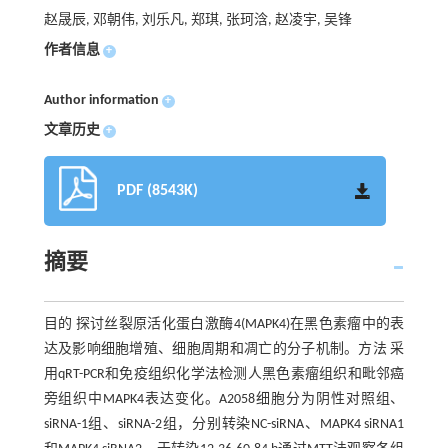
赵晟辰, 邓朝伟, 刘乐凡, 郑琪, 张珂浛, 赵凌宇, 吴锋
作者信息
+
Author information
+
文章历史
+
PDF (8543K)
摘要
目的 探讨丝裂原活化蛋白激酶4(MAPK4)在黑色素瘤中的表
达及影响细胞增殖、细胞周期和凋亡的分子机制。方法 采
用qRT-PCR和免疫组织化学法检测人黑色素瘤组织和毗邻癌
旁组织中MAPK4表达变化。A2058细胞分为阴性对照组、
siRNA-1组、siRNA-2组，分别转染NC-siRNA、MAPK4 siRNA1