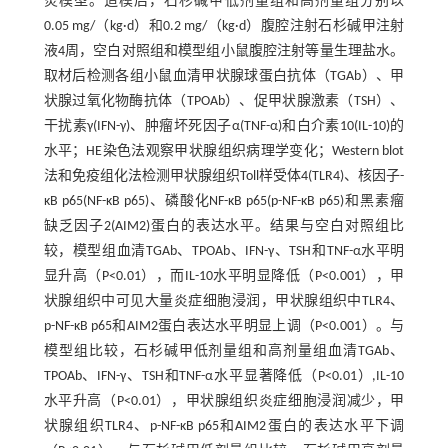
炎模型。造模后，石杉碱甲低剂量组和高剂量组分别以
0.05 mg/（kg·d）和0.2 mg/（kg·d）腹腔注射石杉碱甲注射
液4周，空白对照组和模型组小鼠腹腔注射等量生理盐水。
取材后检测各组小鼠血清甲状腺球蛋白抗体（TGAb）、甲
状腺过氧化物酶抗体（TPOAb）、促甲状腺激素（TSH）、
干扰素γ(IFN-γ)、肿瘤坏死因子α(TNF-α)和白介素10(IL-10)的
水平；HE染色法观察甲状腺组织病理学变化；Western blot
法和免疫组化法检测甲状腺组织Toll样受体4(TLR4)、核因子-
κB p65(NF-κB p65)、磷酸化NF-κB p65(p-NF-κB p65)和黑素瘤
缺乏因子2(AIM2)蛋白的表达水平。结果与空白对照组比
较，模型组血清TGAb、TPOAb、IFN-γ、TSH和TNF-α水平明
显升高（P<0.01），而IL-10水平明显降低（P<0.001），甲
状腺组织中可见大量炎症细胞浸润，甲状腺组织中TLR4、
p-NF-κB p65和AIM2蛋白表达水平明显上调（P<0.001）。与
模型组比较，石杉碱甲低剂量组和高剂量组血清TGAb、
TPOAb、IFN-γ、TSH和TNF-α水平显著降低（P<0.01）,IL-10
水平升高（P<0.01），甲状腺组织炎症细胞浸润减少，甲
状腺组织TLR4、p-NF-κB p65和AIM2蛋白的表达水平下调