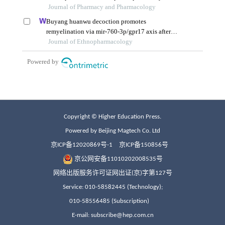
Copyright © Higher Education Press.
Powered by Beijing Magtech Co. Ltd
京ICP备12020869号-1
京ICP备150856号
京公网安备11010202008535号
网络出版服务许可证网出证(京)字第127号
Service: 010-58582445 (Technology);
010-58556485 (Subscription)
E-mail: subscribe@hep.com.cn