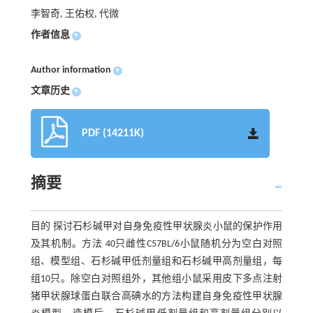
李智奇, 王佑权, 代微
作者信息
+
Author information
+
文章历史
+
PDF (14211K)
摘要
目的 探讨石杉碱甲对自身免疫性甲状腺炎小鼠的保护作用
及其机制。方法 40只雌性C57BL/6小鼠随机分为空白对照
组、模型组、石杉碱甲低剂量组和石杉碱甲高剂量组，每
组10只。除空白对照组外，其他组小鼠采用皮下多点注射
猪甲状腺球蛋白联合高碘水的方法构建自身免疫性甲状腺