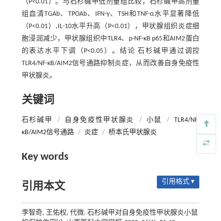
（P<0.01）。与石杉碱甲低剂量组比较，石杉碱甲高剂量
组血清TGAb、TPOAb、IFN-γ、TSH和TNF-α水平显著降低
（P<0.01）,IL-10水平升高（P<0.01），甲状腺组织炎症细
胞浸润减少，甲状腺组织中TLR4、p-NF-κB p65和AIM2蛋白
的表达水平下调（P<0.05）。结论 石杉碱甲通过调控
TLR4/NF-κB/AIM2信号通路抑制炎症，从而改善自身免疫性
甲状腺炎。
关键词
石杉碱甲
/
自身免疫性甲状腺炎
/
小鼠
/
TLR4/NF-
κB/AIM2信号通路
/
炎症
/
桥本氏甲状腺炎
Key words
引用格式 ▾
引用本文
李智奇, 王佑权, 代微. 石杉碱甲对自身免疫性甲状腺炎小鼠