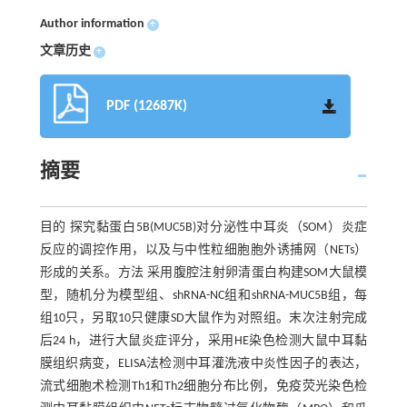
Author information
+
文章历史
+
PDF (12687K)
摘要
目的 探究黏蛋白5B(MUC5B)对分泌性中耳炎（SOM）炎症
反应的调控作用，以及与中性粒细胞胞外诱捕网（NETs）
形成的关系。方法 采用腹腔注射卵清蛋白构建SOM大鼠模
型，随机分为模型组、shRNA-NC组和shRNA-MUC5B组，每
组10只，另取10只健康SD大鼠作为对照组。末次注射完成
后24 h，进行大鼠炎症评分，采用HE染色检测大鼠中耳黏
膜组织病变，ELISA法检测中耳灌洗液中炎性因子的表达，
流式细胞术检测Th1和Th2细胞分布比例，免疫荧光染色检