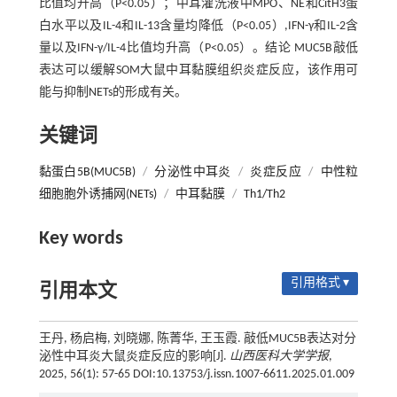
比值均升高（P<0.05）；中耳灌洗液中MPO、NE和CitH3蛋
白水平以及IL-4和IL-13含量均降低（P<0.05）,IFN-γ和IL-2含
量以及IFN-γ/IL-4比值均升高（P<0.05）。结论 MUC5B敲低
表达可以缓解SOM大鼠中耳黏膜组织炎症反应，该作用可
能与抑制NETs的形成有关。
关键词
黏蛋白5B(MUC5B)
/
分泌性中耳炎
/
炎症反应
/
中性粒
细胞胞外诱捕网(NETs)
/
中耳黏膜
/
Th1/Th2
Key words
引用格式 ▾
引用本文
王丹, 杨启梅, 刘晓娜, 陈菁华, 王玉霞. 敲低MUC5B表达对分
泌性中耳炎大鼠炎症反应的影响[J].
山西医科大学学报
,
2025, 56(1): 57-65 DOI:10.13753/j.issn.1007-6611.2025.01.009