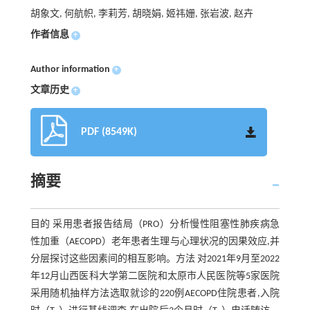
胡象文, 何航帜, 李莉芳, 胡晓娟, 姬祎姗, 张岩波, 赵卉
作者信息
+
Author information
+
文章历史
+
PDF (8549K)
摘要
目的 采用患者报告结局（PRO）分析慢性阻塞性肺疾病急
性加重（AECOPD）老年患者生理与心理状况的因果效应,并
分层探讨这些因素间的相互影响。方法 对2021年9月至2022
年12月山西医科大学第二医院和太原市人民医院等5家医院
采用随机抽样方法选取就诊的220例AECOPD住院患者,入院