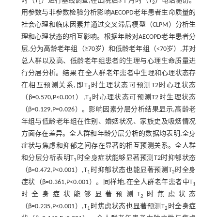
时（T
）进行基线调查,在出院后3个月时（T
）电话随访。
1
2
用参数与非参数检验分析影响AECOPD老年患者生命质量的
社会心理和临床因素并通过交叉滞后模型（CLPM）分析生
理和心理状态的相互影响。根据年龄对AECOPD老年患者分
层,分为高龄老年组（≥70岁）和低龄老年组（<70岁）,并对
总人群以及高、低龄老年组患者的生理与心理生命质量进
行分层分析。结果 在全人群老年患者中生理和心理状态存
在相互预测关系,即T
时生理状态可预测T2时心理状态
1
（β=0.570,P<0.001）,T
时心理状态可预测T2时生理状态
1
（β=0.129,P=0.026）。影响因素分层分析结果显示,高龄老
年组与低龄老年组在性别、婚姻状况、家族史及吸烟情况
方面存在差异。全人群和年龄分层分析的数据均表明,全身
症状与焦虑和抑郁之间存在显著的相互预测关系。全人群
和分层分析表明T
时全身症状能够显著预测T2时抑郁状态
1
（β=0.472,P<0.001）,T
时抑郁状态也能显著预测T
时全身
1
2
症状（β=0.361,P<0.001）。同样地,在全人群老年患者中T
1
时全身症状能够显著预测T
时焦虑状态
2
（β=0.235,P<0.001）,T
时焦虑状态也显著预测T
时全身症
1
2