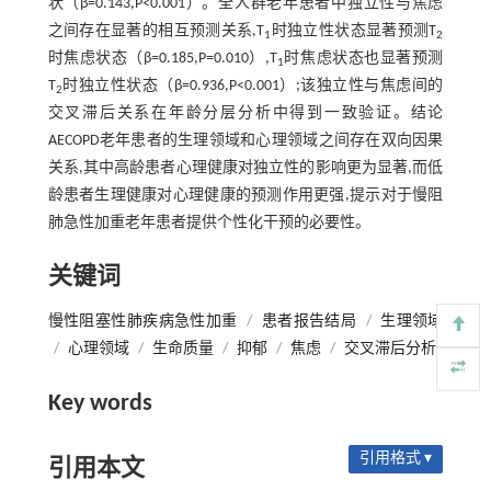
状（β=0.143,P<0.001）。全人群老年患者中独立性与焦虑
之间存在显著的相互预测关系,T
时独立性状态显著预测T
1
2
时焦虑状态（β=0.185,P=0.010）,T
时焦虑状态也显著预测
1
T
时独立性状态（β=0.936,P<0.001）;该独立性与焦虑间的
2
交叉滞后关系在年龄分层分析中得到一致验证。结论
AECOPD老年患者的生理领域和心理领域之间存在双向因果
关系,其中高龄患者心理健康对独立性的影响更为显著,而低
龄患者生理健康对心理健康的预测作用更强,提示对于慢阻
肺急性加重老年患者提供个性化干预的必要性。
关键词
慢性阻塞性肺疾病急性加重
/
患者报告结局
/
生理领域
/
心理领域
/
生命质量
/
抑郁
/
焦虑
/
交叉滞后分析
Key words
引用格式 ▾
引用本文