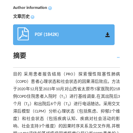
Author information
+
文章历史
+
PDF (1842K)
摘要
目的 采用患者报告结局（PRO）探索慢性阻塞性肺病
（COPD）患者心理状态和社会状态的因果滞后效应。方法
于2020年12月至2023年10月对山西省太原市5家医院的218
例COPD住院患者入院时（T
）进行基线调查,在其出院后3
1
个月（T
）和出院后6个月（T
）进行电话随访。采用交叉
2
3
滞后模型（CLPM）分析心理状态（包括焦虑、抑郁2个维
度）和社会状态（包括疾病认知、疾病对社会活动的影
响、社会支持3个维度）的因果时序关系及交叉作用,并根