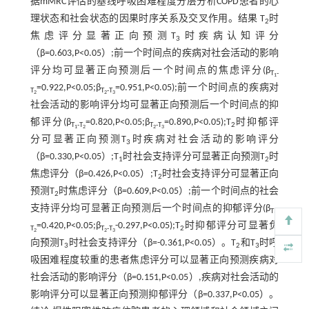
据mMRC评估的基线呼吸困难程度分层分析COPD患者的心
理状态和社会状态的因果时序关系及交叉作用。结果 T
时
2
焦虑评分显著正向预测T
时疾病认知评分
3
（β=0.603,P<0.05）;前一个时间点的疾病对社会活动的影响
评分均可显著正向预测后一个时间点的焦虑评分(β
T
-
1
=0.922,P<0.05;β
=0.951,P<0.05);前一个时间点的疾病对
T
T
-T
2
2
3
社会活动的影响评分均可显著正向预测后一个时间点的抑
郁评分(β
=0.820,P<0.05;β
=0.890,P<0.05);T
时抑郁评
T
-T
T
-T
2
1
2
2
3
分可显著正向预测T
时疾病对社会活动的影响评分
3
（β=0.330,P<0.05）;T
时社会支持评分可显著正向预测T
时
1
2
焦虑评分（β=0.426,P<0.05）;T
时社会支持评分可显著正向
2
预测T
时焦虑评分（β=0.609,P<0.05）;前一个时间点的社会
2
支持评分均可显著正向预测后一个时间点的抑郁评分(β
T
-
1
=0.420,P<0.05;β
-0.297,P<0.05);T
时抑郁评分可显著负
T
T
-T
2
2
2
3
向预测T
时社会支持评分（β=-0.361,P<0.05）。T
和T
时呼
3
2
3
吸困难程度较重的患者焦虑评分可以显著正向预测疾病对
社会活动的影响评分（β=0.151,P<0.05）,疾病对社会活动的
影响评分可以显著正向预测抑郁评分（β=0.337,P<0.05）。