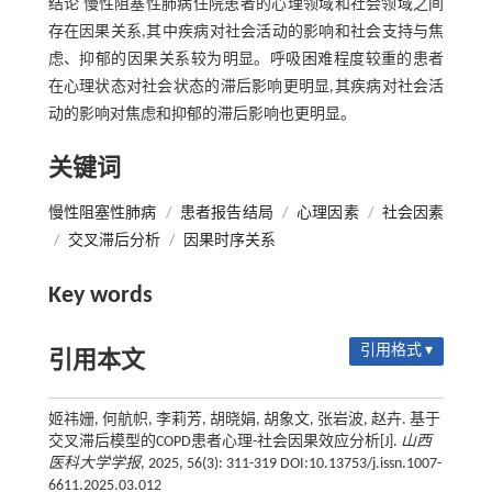
结论 慢性阻塞性肺病住院患者的心理领域和社会领域之间
存在因果关系,其中疾病对社会活动的影响和社会支持与焦
虑、抑郁的因果关系较为明显。呼吸困难程度较重的患者
在心理状态对社会状态的滞后影响更明显,其疾病对社会活
动的影响对焦虑和抑郁的滞后影响也更明显。
关键词
慢性阻塞性肺病
/
患者报告结局
/
心理因素
/
社会因素
/
交叉滞后分析
/
因果时序关系
Key words
引用格式 ▾
引用本文
姬祎姗, 何航帜, 李莉芳, 胡晓娟, 胡象文, 张岩波, 赵卉. 基于
交叉滞后模型的COPD患者心理-社会因果效应分析[J].
山西
医科大学学报
, 2025, 56(3): 311-319 DOI:10.13753/j.issn.1007-
6611.2025.03.012