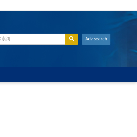
Adv search