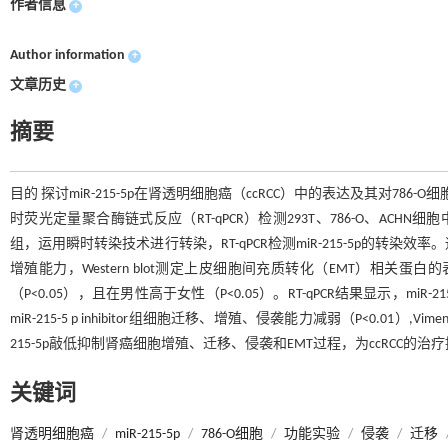
作者信息
+
Author information
+
文章历史
+
摘要
目的 探讨miR-215-5p在肾透明细胞癌（ccRCC）中的表达及其对786-O
时荧光定量聚合酶链式反应（RT-qPCR）检测293T、786-O、ACHN细胞中miR-215
组，运用瞬时转染技术进行转染，RT-qPCR检测miR-215-5p的转染效率
增殖能力，Western blot测定上皮细胞间充质转化（EMT）相关蛋白的表
（P<0.05），且在男性高于女性（P<0.05）。RT-qPCR结果显示，miR-21
miR-215-5 p inhibitor组细胞迁移、增殖、侵袭能力减弱（P<0.01）,V
215-5p敲低抑制肾癌细胞增殖、迁移、侵袭和EMT过程，为ccRCC的
关键词
肾透明细胞癌
/
miR-215-5p
/
786-O细胞
/
功能实验
/
侵袭
/
迁移