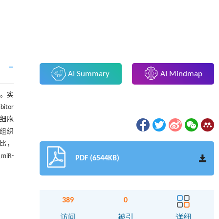
AI Summary
AI Mindmap
式。实
itor
定细胞
旁组织
相比，
iR-
PDF (6544KB)
389
0
访问
被引
详细