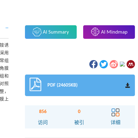
AI Summary
AI Mindmap
氯铵诱
，采用
正常组
测角膜
液组和
性对照
PDF (24605KB)
完整，
角膜上
856
0
访问
被引
详细