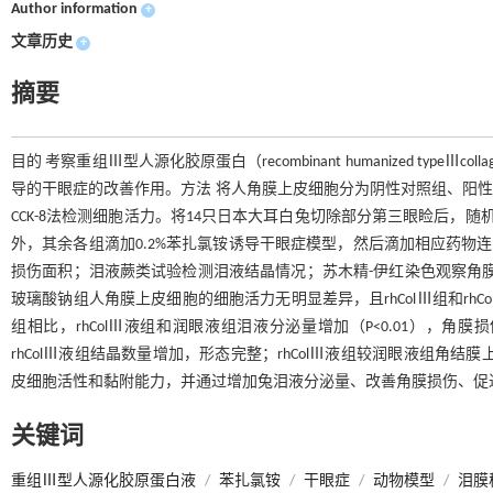
Author information
+
文章历史
+
摘要
目的 考察重组Ⅲ型人源化胶原蛋白（recombinant humanized typ
导的干眼症的改善作用。方法 将人角膜上皮细胞分为阴性对照组、阳性对照组
CCK-8法检测细胞活力。将14只日本大耳白兔切除部分第三眼睑后，随
外，其余各组滴加0.2%苯扎氯铵诱导干眼症模型，然后滴加相应药物连
损伤面积；泪液蕨类试验检测泪液结晶情况；苏木精-伊红染色观察角膜病理
玻璃酸钠组人角膜上皮细胞的细胞活力无明显差异，且rhColⅢ组和rhCo
组相比，rhColⅢ液组和润眼液组泪液分泌量增加（P<0.01），角
rhColⅢ液组结晶数量增加，形态完整；rhColⅢ液组较润眼液组角
皮细胞活性和黏附能力，并通过增加兔泪液分泌量、改善角膜损伤、促
关键词
重组Ⅲ型人源化胶原蛋白液
/
苯扎氯铵
/
干眼症
/
动物模型
/
泪膜