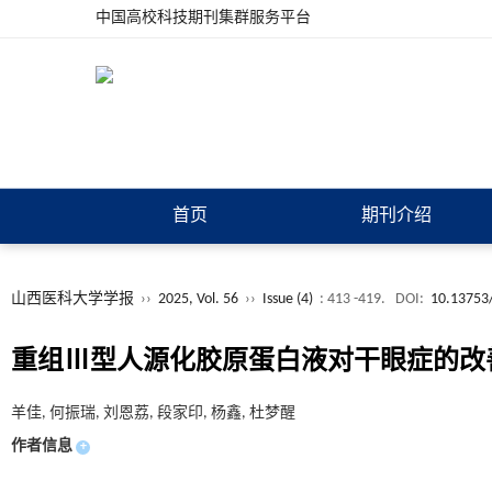
中国高校科技期刊集群服务平台
首页
期刊介绍
山西医科大学学报
››
2025, Vol. 56
››
Issue (4)
: 413 -419.
DOI:
10.13753/
重组Ⅲ型人源化胶原蛋白液对干眼症的改
羊佳, 何振瑞, 刘恩荔, 段家印, 杨鑫, 杜梦醒
作者信息
+