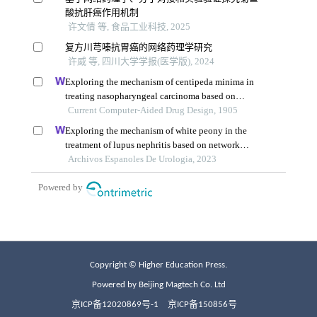
Copyright © Higher Education Press.
Powered by Beijing Magtech Co. Ltd
京ICP备12020869号-1
京ICP备150856号