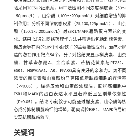
要活性成分和核心靶点之间的亲和力进行验证。(2)体外实
验采用TCCSUP细胞系，MTT法检测不同浓度槲皮素（50～
150μmol/L）、山奈酚（100～200μmol/L）对细胞增殖的抑
制作用；分析不同浓度槲皮素（75,100,125μmol/L）、山奈
酚（150,175,200μmol/L）对ESR1/MAPK通路蛋白表达的变
化。结果 (1)通过网络药理学方法共筛选出包括刺槐黄素、
槲皮素等在内的109个小蓟饮子的主要活性成分，治疗膀胱
癌的潜在作用靶点84个。分子对接结果显示槲皮素、山奈
酚、甘草查尔酮A、金合欢素、芒柄花黄素与PTGS2、
ESR1、HSP90AA1、AR、PPARG具有良好的亲和力。(2)不同
浓度的槲皮素和山奈酚均显著降低膀胱癌细胞的存活率
（P<0.05）；经槲皮素和山奈酚处理后，膀胱癌细胞中
ESR1和MAPK的蛋白表达水平显著降低且呈剂量依赖性
（P<0.05）。结论 小蓟饮子可能通过槲皮素、山奈酚等核
心成分抑制膀胱癌细胞增殖，靶向调控ESR1、MAPK信号轴
实现抗膀胱癌效应。
关键词