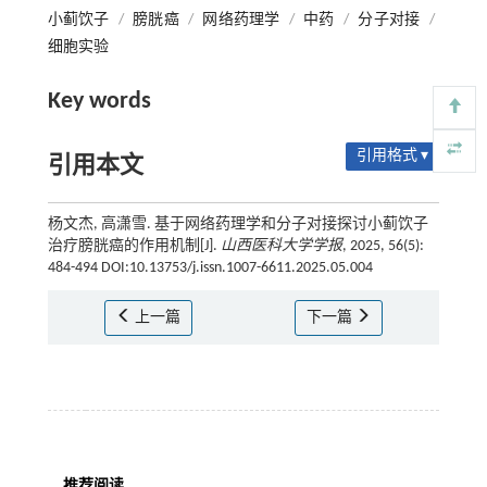
小蓟饮子
/
膀胱癌
/
网络药理学
/
中药
/
分子对接
/
细胞实验
Key words
引用格式 ▾
引用本文
杨文杰, 高潇雪. 基于网络药理学和分子对接探讨小蓟饮子
治疗膀胱癌的作用机制[J].
山西医科大学学报
, 2025, 56(5):
484-494 DOI:10.13753/j.issn.1007-6611.2025.05.004
上一篇
下一篇