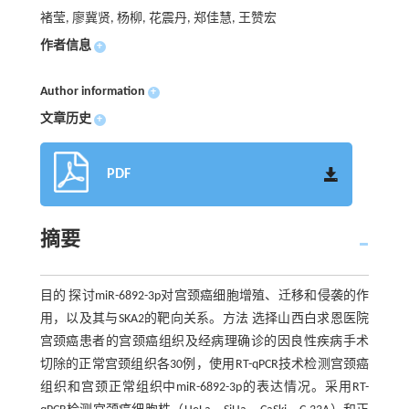
褚莹, 廖冀贤, 杨柳, 花震丹, 郑佳慧, 王赞宏
作者信息
+
Author information
+
文章历史
+
PDF
摘要
目的 探讨miR-6892-3p对宫颈癌细胞增殖、迁移和侵袭的作
用，以及其与SKA2的靶向关系。方法 选择山西白求恩医院
宫颈癌患者的宫颈癌组织及经病理确诊的因良性疾病手术
切除的正常宫颈组织各30例，使用RT-qPCR技术检测宫颈癌
组织和宫颈正常组织中miR-6892-3p的表达情况。采用RT-