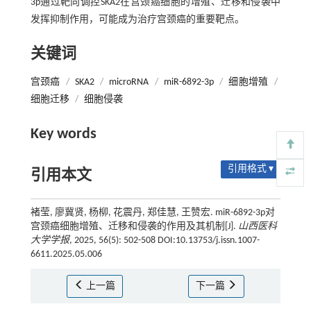
3p通过靶向调控SKA2在宫颈癌细胞的增殖、迁移和侵袭中
发挥抑制作用，可能成为治疗宫颈癌的重要靶点。
关键词
宫颈癌
/
SKA2
/
microRNA
/
miR-6892-3p
/
细胞增殖
/
细胞迁移
/
细胞侵袭
Key words
引用格式 ▾
引用本文
褚莹, 廖冀贤, 杨柳, 花震丹, 郑佳慧, 王赞宏. miR-6892-3p对
宫颈癌细胞增殖、迁移和侵袭的作用及其机制[J].
山西医科
大学学报
, 2025, 56(5): 502-508 DOI:10.13753/j.issn.1007-
6611.2025.05.006
上一篇
下一篇