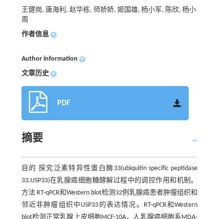
王健岗, 唐海利, 赵华栋, 师娇娇, 姬国雄, 杨小军, 陈欣, 杨小
周
作者信息
+
Author information
+
文章历史
+
PDF
摘要
目的 探究泛素特异性蛋白酶33(ubiquitin specific peptidase
33,USP33)在乳腺癌细胞糖酵解过程中的调控作用和机制。
方法 RT-qPCR和Western blot检测32例乳腺癌患者肿瘤组织和
邻近非肿瘤组织中USP33的表达情况。RT-qPCR和Western
blot检测正常乳腺上皮细胞MCF-10A，人乳腺癌细胞系MDA-