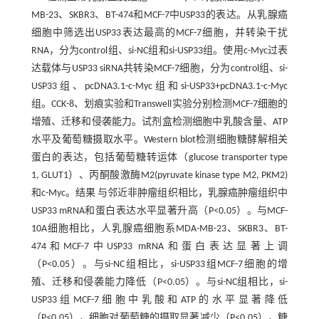
MB-23、SKBR3、BT-474和MCF-7中USP33的表达。从乳腺癌
细胞中筛选出USP33表达最高的MCF-7细胞，并转染干扰
RNA，分为control组、si-NC组和si-USP33组。使用c-Myc过表
达载体与USP33 siRNA共转染MCF-7细胞，分为control组、si-
USP33组、pcDNA3.1-c-Myc组和si-USP33+pcDNA3.1-c-Myc
组。CCK-8、划痕实验和Transwell实验分别检测MCF-7细胞的
增殖、迁移和侵袭能力。试剂盒检测细胞中乳酸含量、ATP
水平及葡萄糖摄取水平。Western blot检测细胞糖酵解相关
蛋白的表达，包括葡萄糖转运体（glucose transporter type
1, GLUT1）、丙酮酸激酶M2(pyruvate kinase type M2, PKM2)
和c-Myc。结果 与邻近非肿瘤组织相比，乳腺癌肿瘤组织中
USP33 mRNA和蛋白表达水平显著升高（P<0.05）。与MCF-
10A细胞相比，人乳腺癌细胞系MDA-MB-23、SKBR3、BT-
474和MCF-7中USP33 mRNA和蛋白表达显著上调
（P<0.05）。与si-NC组相比，si-USP33组MCF-7细胞的增
殖、迁移和侵袭能力降低（P<0.05）。与si-NC组相比，si-
USP33组MCF-7细胞中乳酸和ATP的水平显著降低
（P<0.05），细胞对葡萄糖的摄取显著减少（P<0.05），糖