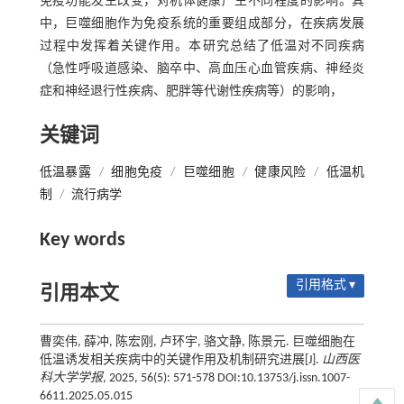
免疫功能发生改变，对机体健康产生不同程度的影响。其
中，巨噬细胞作为免疫系统的重要组成部分，在疾病发展
过程中发挥着关键作用。本研究总结了低温对不同疾病
（急性呼吸道感染、脑卒中、高血压心血管疾病、神经炎
症和神经退行性疾病、肥胖等代谢性疾病等）的影响，
关键词
低温暴露
/
细胞免疫
/
巨噬细胞
/
健康风险
/
低温机
制
/
流行病学
Key words
引用格式 ▾
引用本文
曹奕伟, 薛冲, 陈宏刚, 卢环宇, 骆文静, 陈景元. 巨噬细胞在
低温诱发相关疾病中的关键作用及机制研究进展[J].
山西医
科大学学报
, 2025, 56(5): 571-578 DOI:10.13753/j.issn.1007-
6611.2025.05.015