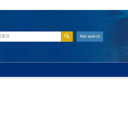
Adv search