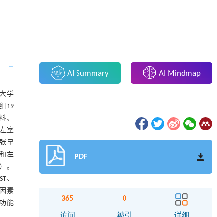
AI Summary
AI Mindmap
科大学
组19
料、
、左室
舒张早
G和左
PDF
5）。
VST、
护因素
365
0
和功能
访问
被引
详细