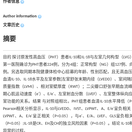
作者信息
+
Author information
+
文章历史
+
摘要
目的 探讨原发性高血压（PHT）患者IL-10和IL-18与左室几何构型（L
第一医院确诊为PHT患者224例，分为4组：正常构型（NG）组127例、
例。另选取同期本院健康体检中心招募的年龄、性别匹配，且无高血压
血清IL-10、IL-18水平及左室参数[左室舒张末期内径（LVEDD）、室
质量指数（LVMI）、相对室壁厚度（RWT）；二尖瓣口舒张早期血流
期心肌运动速度（e′）、E/e′、左室射血分数（LVEF）、左室整体纵向应变（GLS
室功能的关系。结果 与对照组相比，PHT组患者血清IL-10水平降低（P<0.0
Pearson相关分析显示，IL-10与LVEDD、IVST、LVPWT、A、E/e′呈负相关（
LVPWT、A、E/e′呈正相关（P<0.05），与e′、E/A、LVEF、GLS呈负
（P<0.05）;IL-18是CR、EH及CH的独立风险因素（P<0.05）。结论
异常的过程。