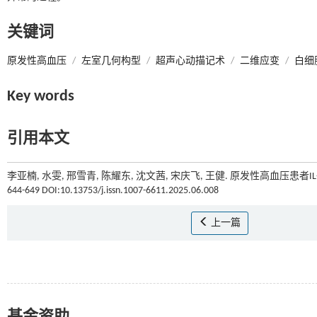
关键词
原发性高血压
/
左室几何构型
/
超声心动描记术
/
二维应变
/
白细
Key words
引用本文
李亚楠, 水雯, 邢雪青, 陈耀东, 沈文茜, 宋庆飞, 王健. 原发性高血压患者IL
644-649 DOI:10.13753/j.issn.1007-6611.2025.06.008
上一篇