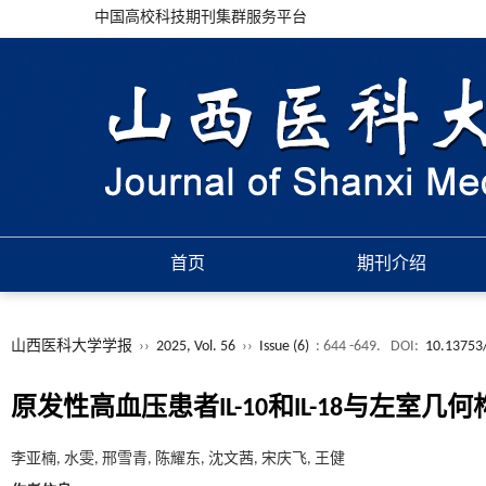
中国高校科技期刊集群服务平台
首页
期刊介绍
山西医科大学学报
››
2025, Vol. 56
››
Issue (6)
: 644 -649.
DOI:
10.13753/
原发性高血压患者IL-10和IL-18与左室
李亚楠, 水雯, 邢雪青, 陈耀东, 沈文茜, 宋庆飞, 王健