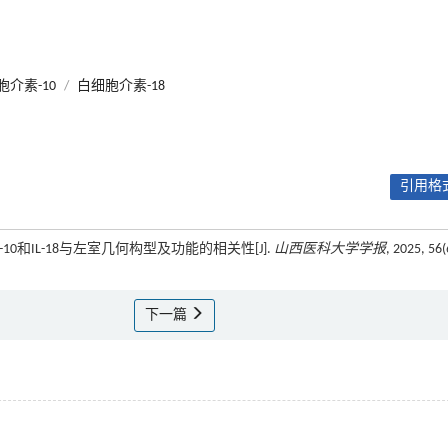
胞介素-10
/
白细胞介素-18
引用格式
-10和IL-18与左室几何构型及功能的相关性[J].
山西医科大学学报
, 2025, 56(
下一篇