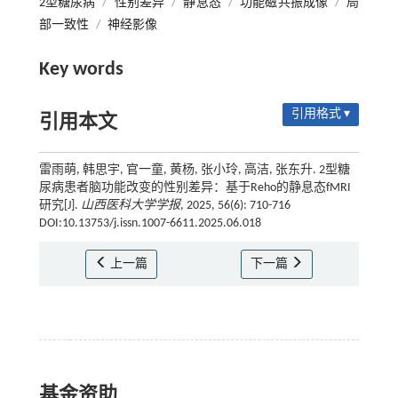
2型糖尿病
/
性别差异
/
静息态
/
功能磁共振成像
/
局
部一致性
/
神经影像
Key words
引用格式 ▾
引用本文
雷雨萌, 韩思宇, 官一童, 黄杨, 张小玲, 高洁, 张东升. 2型糖
尿病患者脑功能改变的性别差异：基于Reho的静息态fMRI
研究[J].
山西医科大学学报
, 2025, 56(6): 710-716
DOI:10.13753/j.issn.1007-6611.2025.06.018
上一篇
下一篇
基金资助