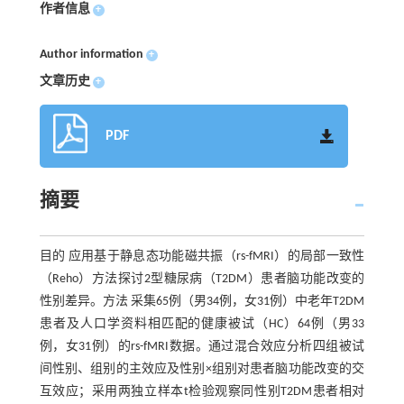
作者信息
+
Author information
+
文章历史
+
PDF
摘要
目的 应用基于静息态功能磁共振（rs-fMRI）的局部一致性
（Reho）方法探讨2型糖尿病（T2DM）患者脑功能改变的
性别差异。方法 采集65例（男34例，女31例）中老年T2DM
患者及人口学资料相匹配的健康被试（HC）64例（男33
例，女31例）的rs-fMRI数据。通过混合效应分析四组被试
间性别、组别的主效应及性别×组别对患者脑功能改变的交
互效应；采用两独立样本t检验观察同性别T2DM患者相对