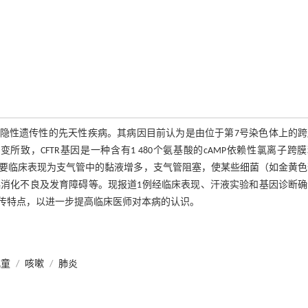
具有家族常染色体隐性遗传性的先天性疾病。其病因目前认为是由位于第7号染色体上的
lator,CFTR）基因突变所致，CFTR基因是一种含有1 480个氨基酸的cAMP依赖性氯离子
要临床表现为支气管中的黏液增多，支气管阻塞，使某些细菌（如金黄色
消化不良及发育障碍等。现报道1例经临床表现、汗液实验和基因诊断确
传特点，以进一步提高临床医师对本病的认识。
儿童
/
咳嗽
/
肺炎