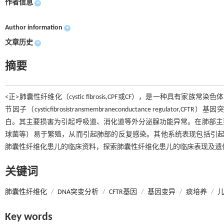
作者信息
+
Author information
+
文章历史
+
摘要
<正>肺囊性纤维化（cystic fibrosis,CPF或CF），是一种
节因子（cysticfibrosistransmembraneconductance regu
白。其主要损害为引起呼吸道、消化道等外分泌腺功能异常。在肺部主
球菌等）易于繁殖，从而引起肺部的反复感染。其他系统表现包括引起
肺囊性纤维化患儿的临床资料，探索肺囊性纤维化患儿的临床表现及遗
关键词
肺囊性纤维化
/
DNA突变分析
/
CFTR基因
/
基因变异
/
痰培养
/
Key words