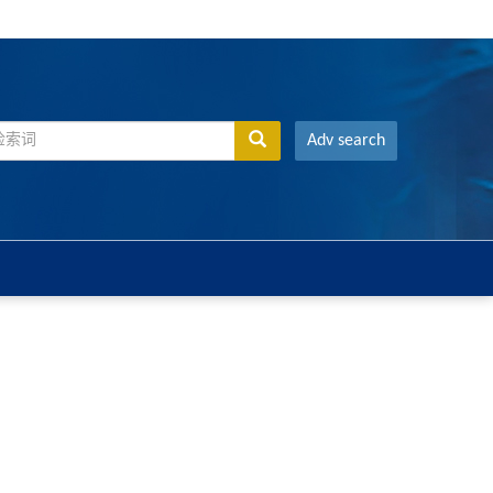
Adv search