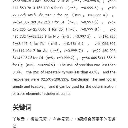
y
=38 950.504 8
x
+1 892.531 2 for Al（
n
=5，
r
=0.995 4），
y
=33
111.860 7
x
+3 165.130 6 for Cu（
n
=5，
r
=0.999 5），
y
=10
273.228 4
x
+8 381.907 7 for Zn（
n
=5，
r
=0.999 4），
y
=624.307 3
x
+342.218 7 for Se（
n
=5，
r
=0.997 8），
y
=67
175.235 8
x
+257.846 1 for Co（
n
=5，
r
=0.999 8），
y
=6
495.782 4
x
+65.225 9 for Mo（
n
=5，
r
=0.997 5），
y
=196.925
5
x
+3.447 6 for Pb（
n
=5，
r
=0.998 6），
y
=8 066.305
5
x
+119.404 7 for As（
n
=5，
r
=0.999 7），
y
=22 460.203
8
x
+45.362 6 for Cd（
n
=5，
r
=0.999 2），
y
=64.446 8
x
+1.885 5
for Hg（
n
=5，
r
=0.996 9）. The RSD of precision was less than
3.0%， the RSD of repeatability was less than 4.0%， and the
recoveries were 92.59%-108.33%.
Conclusion
The method is
simple and feasible， and it can be used for the determination
of trace elements in sheep placenta
.
关键词
羊胎盘
/
微量元素
/
有害元素
/
电感耦合等离子体质谱
法