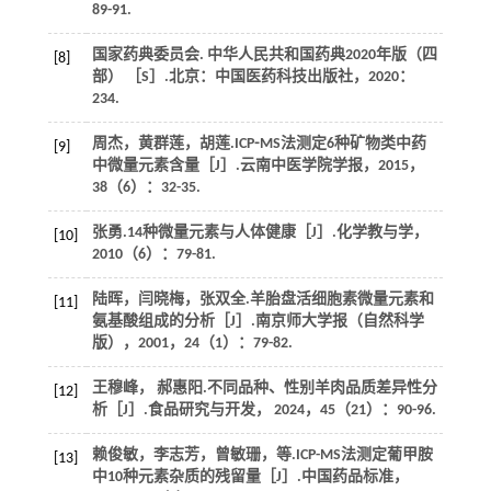
89-91.
国家药典委员会.
中华人民共和国药典2020年版（四
[8]
部）
［S］.北京：中国医药科技出版社，
2020
：
234.
周杰，黄群莲，胡莲.ICP⁃MS法测定6种矿物类中药
[9]
中微量元素含量［J］.
云南中医学院学报
，
2015
，
38
（6）：32-35.
张勇.14种微量元素与人体健康［J］.
化学教与学
，
[10]
2010
（6）：79-81.
陆晖，闫晓梅，张双全.羊胎盘活细胞素微量元素和
[11]
氨基酸组成的分析［J］.
南京师大学报（自然科学
版）
，
2001
，
24
（1）：79-82.
王穆峰， 郝惠阳.不同品种、性别羊肉品质差异性分
[12]
析［J］.
食品研究与开发
，
2024
，
45
（21）：90-96.
赖俊敏，李志芳，曾敏珊，
等
.ICP-MS法测定葡甲胺
[13]
中10种元素杂质的残留量［J］.
中国药品标准
，