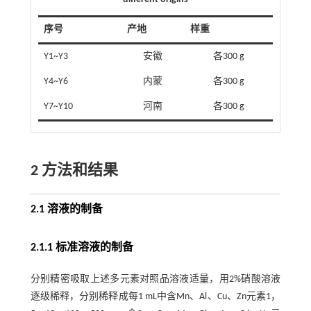
序号
产地
样重
Y1~Y3
安徽
各300 g
Y4~Y6
内蒙
各300 g
Y7~Y10
河南
各300 g
2 方法和结果
2.1 溶液的制备
2.1.1 标准溶液的制备
分别精密吸取上述多元素对照品溶液适量，用2%硝酸溶液
逐级稀释，分别稀释成每1 mL中含Mn、Al、Cu、Zn元素1，