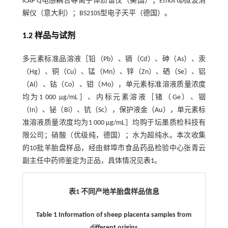
iCAP Q电感耦合等离子体质谱仪（美国）；Ethos up微波消
解仪（意大利）；BS210S型电子天平（德国）。
1.2 样品与试剂
多元素标准品溶液［铅（Pb）、镉（Cd）、砷（As）、汞
（Hg）、铜（Cu）、锰（Mn）、锌（Zn）、硒（Se）、铝
（Al）、钴（Co）、钼（Mo），单元素标准溶液质量浓度
均为1 000 μg/mL］、内标元素溶液［锗（Ge）、铟
（In）、铋（Bi）、钪（Sc），保护液金（Au），单元素标
准溶液质量浓度均为1 000 μg/mL］均购于坛墨质检科技有
限公司；硝酸（优级纯，德国）；水为超纯水。本次收集
的10批羊胎盘样品，经由蚌埠市食品药品检验中心张青云
副主任中药师鉴定为正品，具体情况见
表1
。
表1 不同产地羊胎盘样品信息
Table 1 Information of sheep placenta samples from
different origins