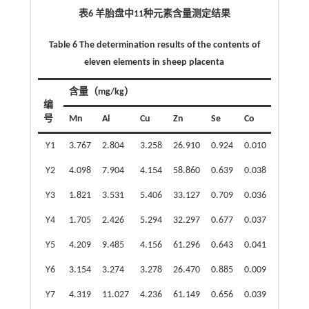
表6 羊胎盘中11种元素含量测定结果
Table 6 The determination results of the contents of
eleven elements in sheep placenta
含量（mg/kg）
编
号
Mn
Al
Cu
Zn
Se
Co
Mo
Y1
3.767
2.804
3.258
26.910
0.924
0.010
0.276
Y2
4.098
7.904
4.154
58.860
0.639
0.038
0.644
Y3
1.821
3.531
5.406
33.127
0.709
0.036
1.247
Y4
1.705
2.426
5.294
32.297
0.677
0.037
1.175
Y5
4.209
9.485
4.156
61.296
0.643
0.041
0.642
Y6
3.154
3.274
3.278
26.470
0.885
0.009
0.288
Y7
4.319
11.027
4.236
61.149
0.656
0.039
0.662