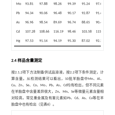
Mo
93.81
97.88
98.26
99.39
95.24
97.05
96.
Pb
94.34
90.06
96.48
90.17
92.87
91.62
92.
As
96.96
98.54
89.69
96.74
88.65
90.42
93.
Cd
107.28
108.66
116.19
98.46
103.58
115.81
108
Hg
97.53
91.14
94.19
95.30
87.02
92.22
92.
2.4 样品含量测定
按2.1.2项下方法制备供试品溶液，按2.2项下条件测定，计
算含量。从检测结果可以看出，10批羊胎盘中Mn、Al、
Cu、Zn、Se、Co、Mo、Pb、As、Cd均有检出，但不同元素
在羊胎盘中含量差异很大，Zn、Mn、Se等微量元素含量相
对较高，常见重金属及有害元素如Pb、Cd、As、Cu等在羊
胎盘中也有检出（见
表6
）。