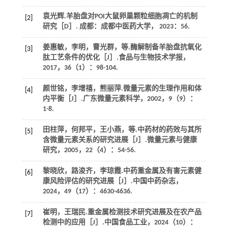
袁光辉.羊胎盘对POI大鼠卵巢颗粒细胞凋亡的机制
[2]
研究［D］. 成都：成都中医药大学，
2023
：56.
姜惠敏，李明，曹光群，
等
.酶解制备羊胎盘抗氧化
[3]
肽工艺条件的优化［J］.
食品与生物技术学报
，
2017
，
36
（1）：98-104.
颜世铭，李增禧，熊丽萍.微量元素的生理作用和体
[4]
内平衡［J］.
广东微量元素科学
，
2002
，
9
（9）：
1-8.
田柱萍，何邦平，王小燕，
等
.中药材的药效与其所
[5]
含微量元素关系的研究进展［J］.
微量元素与健康
研究
，
2005
，
22
（4）：54-56.
黎晓欣，路浚齐，李琼霞.中药重金属及有害元素健
[6]
康风险评估的研究进展［J］.
中国中药杂志
，
2024
，
49
（17）：4630-4636.
崔明，王瑞民.重金属检测技术研究进展及在农产品
[7]
检测中的应用［J］.
中国食品工业
，
2024
（10）：