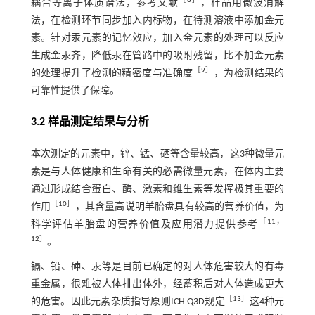
［
8
］
耦合等离子体质谱法，参考文献
，样品用微波消解
法，在检测环节同步加入内标物，在待测溶液中添加金元
素。针对汞元素的记忆效应，加入金元素的处理可以反应
生成金汞齐，降低汞在管路中的吸附残留，比不加金元素
［
9
］
的处理提升了检测的精密度与准确度
，为检测结果的
可靠性提供了保障。
3.2 样品测定结果与分析
本次测定的元素中，锌、锰、硒等含量较高，这3种微量元
素是与人体健康和生命有关的必需微量元素，在体内主要
通过形成结合蛋白、酶、激素和维生素等发挥极其重要的
［
10
］
作用
，其含量高说明羊胎盘具有较高的营养价值，为
［
11
，
科学评估羊胎盘的营养价值及应用潜力提供参考
12
］
。
镉、铅、砷、汞等是目前已确定的对人体危害较大的有毒
重金属，很难被人体排出体外，经蓄积后对人体造成更大
［
13
］
的危害。因此元素杂质指导原则ICH Q3D规定
这4种元