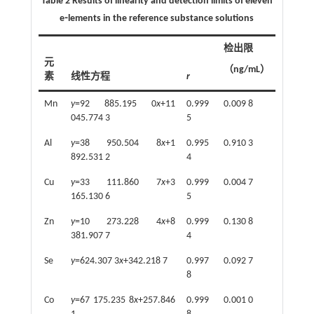
Table 2 Results of linearity and detection limits of eleven
e⁃lements in the reference substance solutions
检出限
元
（ng/mL）
素
线性方程
r
Mn
y
=92 885.195 0
x
+11
0.999
0.009 8
045.774 3
5
Al
y
=38 950.504 8
x
+1
0.995
0.910 3
892.531 2
4
Cu
y
=33 111.860 7
x
+3
0.999
0.004 7
165.130 6
5
Zn
y
=10 273.228 4
x
+8
0.999
0.130 8
381.907 7
4
Se
y
=624.307 3
x
+342.218 7
0.997
0.092 7
8
Co
y
=67 175.235 8
x
+257.846
0.999
0.001 0