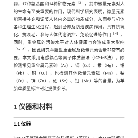
［
3
］
酶，17种氨基酸和14种矿物元素
。其中微量元素对人
的生命有至关重要的作用，现代科学研究表明，微量元素
能直接补充和调节人体内必需的物质成分，从而参与机体
各种生理生化过程，起到营养及防治疾病作用，具有抗氧
［
4
］
化、抗衰老、参与人体代谢调控、免疫促进等作用
，
同时，重金属的污染水平对人体健康也会造成重大影响
［
5
，
6
］
。因此研究羊胎盘重金属及微量元素含量非常有必
要，本文采用电感耦合等离子体质谱法（ICP-MS法），除
检测常见重金属元素砷（As）、镉（Cd）、汞（Hg）、铅
（Pb）、铜（Cu），也检测其他微量元素锰（Mn）、钴
（Co）、锌（Zn）、硒（Se）、钼（Mo）等的含量，为羊
胎盘质量标准制定提供参考。
1 仪器和材料
1.1 仪器