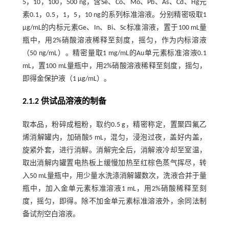
5，10，100，500 ng，含Se、Co、Mo、Pb、As、Cd、Hg元
素0.1，0.5，1，5，10 ng的系列标准溶液。分别精密吸取1
μg/mL的内标元素Ge、In、Bi、Sc标准溶液，置于100 mL量
瓶中，用2%硝酸溶液稀释至刻度，摇匀，作为内标溶液
（50 ng/mL）。精密量取1 mg/mL的Au单元素标准溶液0.1
mL，置100 mL量瓶中，用2%硝酸溶液稀释至刻度，摇匀，
即得金保护液（1 μg/mL）。
2.1.2 供试品溶液的制备
取本品，粉碎成粗粉，取约0.5 g，精密称定，置聚四氟乙
烯消解罐内，加硝酸5 mL，混匀，浸泡过夜，盖好内盖，
旋紧外套，进行消解。消解完全后，消解液冷却至室温，
取出消解内罐置电热板上缓慢加热至红棕色蒸气挥尽，转
入50 mL量瓶中，用少量水洗涤消解罐数次，洗液合并于量
瓶中，加入金单元素标准溶液1 mL，用2%硝酸稀释至刻
度，摇匀，即得。除不加金单元素标准溶液外，余同法制
备试剂空白溶液。