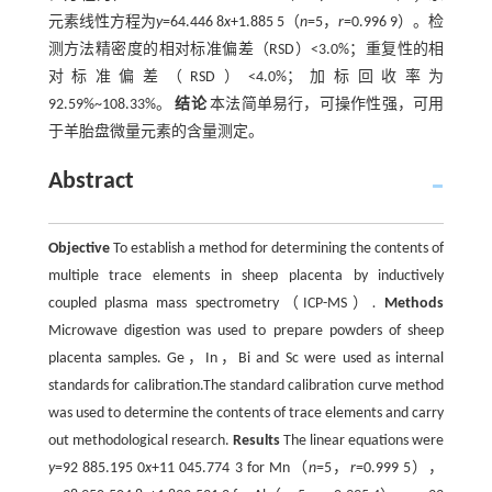
元素线性方程为
y
=64.446 8
x
+1.885 5（
n
=5，
r
=0.996 9）。检
测方法精密度的相对标准偏差（RSD）<3.0%；重复性的相
对标准偏差（RSD）<4.0%；加标回收率为
92.59%~108.33%。
结论
本法简单易行，可操作性强，可用
于羊胎盘微量元素的含量测定。
Abstract
Objective
To establish a method for determining the contents of
multiple trace elements in sheep placenta by inductively
coupled plasma mass spectrometry（ICP-MS）
.
Methods
Microwave digestion was used to prepare powders of sheep
placenta samples. Ge，In，Bi and Sc were used as internal
standards for calibration.The standard calibration curve method
was used to determine the contents of trace elements and carry
out methodological research.
Results
The linear equations were
y
=92 885.195 0
x
+11 045.774 3 for Mn（
n
=5，
r
=0.999 5），