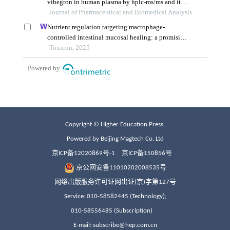
Copyright © Higher Education Press.
Powered by Beijing Magtech Co. Ltd
京ICP备12020869号-1
京ICP备150856号
京公网安备11010202008535号
网络出版服务许可证网出证(京)字第127号
Service: 010-58582445 (Technology);
010-58556485 (Subscription)
E-mail: subscribe@hep.com.cn