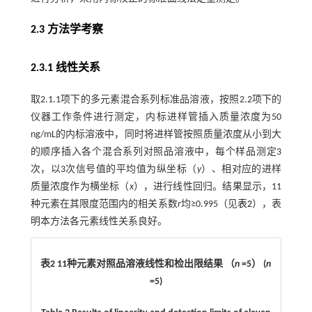
2.3 方法学考察
2.3.1 线性关系
取2.1.1项下的多元素混合系列标准品溶液，按照2.2项下的
仪器工作条件进行测定，内标进样管插入质量浓度为50
ng/mL的内标溶液中，同时将进样管按照质量浓度从小到大
的顺序插入各个混合系列对照品溶液中，每个样品测定3
次，以3次信号值的平均值为纵坐标（
y
）、相对应的进样
质量浓度作为横坐标（
x
），进行线性回归。结果显示，11
种元素在其限度范围内的相关系数
r
均≥0.995（见
表2
），表
明本方法各元素线性关系良好。
表2 11种元素对照品溶液线性和检出限结果 （
n
=5） (
n
=5)