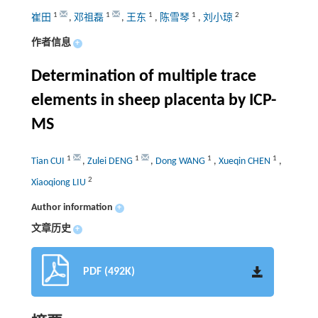
1
1
1
1
2
崔田
,
邓祖磊
,
王东
,
陈雪琴
,
刘小琼
作者信息
+
Determination of multiple trace
elements in sheep placenta by ICP-
MS
1
1
1
1
Tian CUI
,
Zulei DENG
,
Dong WANG
,
Xueqin CHEN
,
2
Xiaoqiong LIU
Author information
+
文章历史
+
PDF (492K)