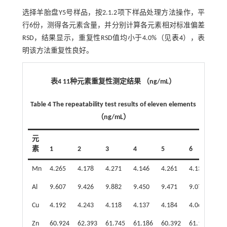
选择羊胎盘Y5号样品，按2.1.2项下样品处理方法操作，平
行6份，测得各元素含量，并分别计算各元素相对标准偏差
RSD，结果显示，重复性RSD值均小于4.0%（见
表4
），表
明该方法重复性良好。
表4 11种元素重复性测定结果 （ng/mL）
Table 4 The repeatability test results of eleven elements
（ng/mL）
元
素
1
2
3
4
5
6
R
Mn
4.265
4.178
4.271
4.146
4.261
4.133
1.5
Al
9.607
9.426
9.882
9.450
9.471
9.073
2.7
Cu
4.192
4.243
4.118
4.137
4.184
4.061
1.5
Zn
60.924
62.393
61.745
61.186
60.392
61.135
1.1