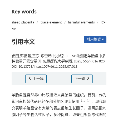
Key words
sheep placenta
/
trace element
/
harmful elements
/
ICP-
MS
引用格式 ▾
引用本文
崔田,邓祖磊,王东,陈雪琴,刘小琼. ICP⁃MS法测定羊胎盘中多
种微量元素含量[J].
山西医科大学学报
, 2025, 56(7): 816-820
DOI:10.13753/j.issn.1007-6611.2025.07.013
上一篇
下一篇
羊胎盘是自然界中比较接近人类胎盘的组织，目前，作为
［
1
，
2
］
紫河车的替代品已经在部分地区逐步使用
。现代研
究表明羊胎盘含有大量的表皮细胞生长因子、透明质酸刺
激因子等生物活性因子，多种促进、改善组织新陈代谢的