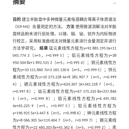
摘要
目的
建立羊胎盘中多种微量元素电感耦合等离子体质谱法
（ICP-MS）含量测定的方法。
方法
使用微波消解法对羊胎
盘样品粉末进行前处理，以锗、铟、铋、钪作为内标物进
行校正，采用标准曲线法对微量元素进行含量测定并进行
方法学研究。
结果
锰元素线性方程为
y
=92 885.195 0
x
+11
045.774 3（
n
=5，
r
=0.999 5）；铝元素线性方程为
y
=38
950.504 8
x
+1 892.531 2（
n
=5，
r
=0.995 4）；铜元素线性方
程为
y
=33 111.860 7
x
+3 165.130 6（
n
=5，
r
=0.999 5）；锌元
素线性方程为
y
=10 273.228 4
x
+8 381.907 7（
n
=5，
r
=0.999
4）；硒元素线性方程为
y
=624.307 3
x
+342.218 7（
n
=5，
r
=0.997 8）；钴元素线性方程为
y
=67 175.235 8
x
+257.846
1（
n
=5，
r
=0.999 8）；钼元素线性方程为
y
=6 495.782
4
x
+65.225 9（
n
=5，
r
=0.997 5）；铅元素线性方程为
y
=196.925 5
x
+3.447 6（
n
=5，
r
=0.998 6）；砷元素线性方程
为
y
=8 066.305 5
x
+119.404 7（
n
=5，
r
=0.999 7）；镉元素线
性方程为
y
=22 460.203 8
x
+45.362 6（
n
=5，
r
=0.999 2）；汞