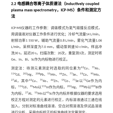
2.2 电感耦合等离子体质谱法（inductively coupled
plasma mass spectrometry，ICP-MS）条件和测定方
法
ICP-MS仪器的工作参数：调谐模式为氦气碰撞反应模式，
用调谐液对仪器工作条件进行优化；冷却气流量14 L/min，
射频功率1 550 W，辅助气流量0.8 L/min，雾化气流量1.06
L/min，采样深度为7.0 mm，蠕动泵转速50 r/min，样品冲
洗30 s，延迟20 s，扫描次数：20次，重复测3次，测定时将
Ge、In、Bi、Sc作为内标物进行校正。
63
75
测定法：待测元素测定时选取的同位素为
Cu、
As、
114
202
208
55
66
77
59
95
Cd、
Hg、
Pb、
Mn、
Zn、
Se、
Co、
Mo、
27
63
75
66
59
77
72
Al，其中
Cu、
As、
Zn、
Co、
Se以
Ge作为内
114
95
115
202
208
209
标，
Cd、
Mo以
In作为内标，
Hg、
Pb以
Bi作
27
55
45
为内标，
Al、
Mn以
Sc作为内标并根据仪器的要求选用
校正方程对测定的元素进行校正，内标溶液通过三通在线
加入，分别对标准曲线溶液、空白对照溶液及供试品溶液
进行分析，采用内标校正的标准曲线法定量测定。