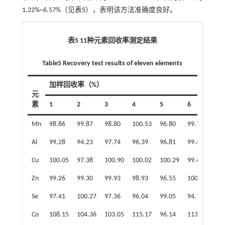
1.22%~6.57%（见
表5
），表明该方法准确度良好。
表5 11种元素回收率测定结果
Table5 Recovery test results of eleven elements
加样回收率（%）
元
素
1
2
3
4
5
6
平
Mn
98.86
99.87
98.80
100.53
96.80
99.79
99.
Al
99.28
94.23
97.74
96.39
96.81
99.47
97.
Cu
100.05
97.38
100.90
100.02
100.29
99.68
99.
Zn
99.26
99.30
99.93
98.93
96.55
100.39
99.
Se
97.41
100.27
97.36
96.04
99.05
94.75
97.
Co
108.15
104.36
103.05
115.17
96.14
113.14
106