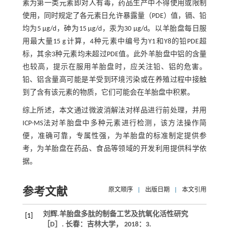
素为第一类元素即对人有毒，药品生产中不得使用或限制
使用，同时规定了各元素日允许暴露量（PDE）值，镉、铅
均为5 μg/d，砷为15 μg/d，汞为30 μg/d。以羊胎盘每日服
用最大量15 g计算，4种元素中编号为Y1和Y8的铅PDE超
标，其余3种元素均未超过PDE值。此外羊胎盘中铝的含量
也较高，提示在服用羊胎盘时，应关注铅、铝的危害。
铅、铝含量高可能是羊受到环境污染或在养殖过程中接触
到了含有该元素的物质，它们可能会在羊胎盘中积累。
综上所述，本文通过微波消解法对样品进行前处理，并用
ICP-MS法对羊胎盘中多种元素进行检测，该方法操作简
便，准确可靠，专属性强，为羊胎盘的标准制定提供参
考，为羊胎盘在药品、食品等领域的开发利用提供科学依
据。
参考文献
原文顺序
|
出版日期
|
本文引用
刘辉.羊胎盘多肽的制备工艺及抗氧化活性研究
[1]
［D］. 长春：吉林大学，
2018
：3.