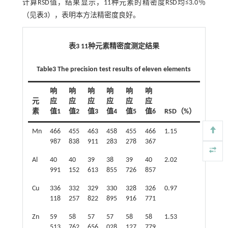
计算RSD值，结果显示，11种元素的精密度RSD均≤3.0％
（见
表3
），表明本方法精密度良好。
表3 11种元素精密度测定结果
Table3 The precision test results of eleven elements
响
响
响
响
响
响
元
应
应
应
应
应
应
素
值1
值2
值3
值4
值5
值6
RSD（%）
Mn
466
455
463
458
455
466
1.15
987
838
911
283
278
367
Al
40
40
39
38
39
40
2.02
991
152
613
855
726
857
Cu
336
332
329
330
328
326
0.97
118
257
822
895
916
771
Zn
59
58
57
57
58
58
1.53
513
762
656
028
127
779