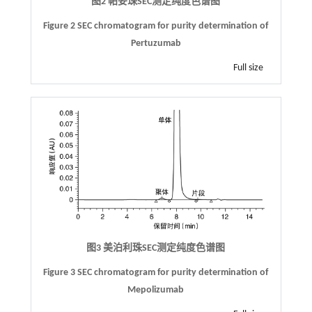
图2 帕妥珠SEC测定纯度色谱图
Figure 2 SEC chromatogram for purity determination of
Pertuzumab
Full size
图3 美泊利珠SEC测定纯度色谱图
Figure 3 SEC chromatogram for purity determination of
Mepolizumab