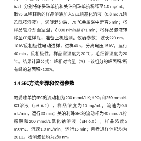
6.5）分别将帕妥珠单抗和美泊利珠单抗稀释至1.0 mg/mL，
取95 μL稀释后的样品溶液加入5 μL烷基化溶液（0.8 mol/L碘
乙酰胺溶液），涡旋混匀后，70 ℃金属浴中孵育5 min；将
样品管冷却至室温，6 000 r/min离心1 min；将样品溶液转
移至CE进样瓶，准备上机检测。仪器参数：波长220 nm，
10 kV反相极性电动进样，进样40 s，分离电压15 kV，运行
40 min，反相极性。样品室温度为20 ℃，毛细管温度为20
℃。结果计算公式：峰相对含量（%）=该组分的峰面积/所
有峰的总面积×100%。
1.4 SEC方法步骤和仪器参数
帕妥珠单抗SEC的流动相为200 mmol/L K
HPO
和250 mmol/L
2
4
KCl溶液（pH 6.2），样品浓度为10 mg/mL，流速为0.5
mL/min，运行30 min；美泊利珠SEC的流动相为40 mmol/L柠
檬酸和200 mmol/L氯化钠溶液（pH 6.0），样品浓度5
mg/mL，流速1.0 mL/min，运行15 min；两者进样体积均为
20 μL，检测波长均为280 nm。