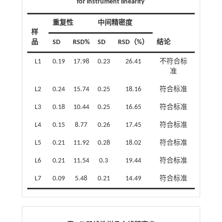
for instrument linearity
重复性
中间精密度
样
品
SD
RSD%
SD
RSD（%）
结论
L1
0.19
17.98
0.23
26.41
不符合标
准
L2
0.24
15.74
0.25
18.16
符合标准
L3
0.18
10.44
0.25
16.65
符合标准
L4
0.15
8.77
0.26
17.45
符合标准
L5
0.21
11.92
0.28
18.02
符合标准
L6
0.21
11.54
0.3
19.44
符合标准
L7
0.09
5.48
0.21
14.49
符合标准