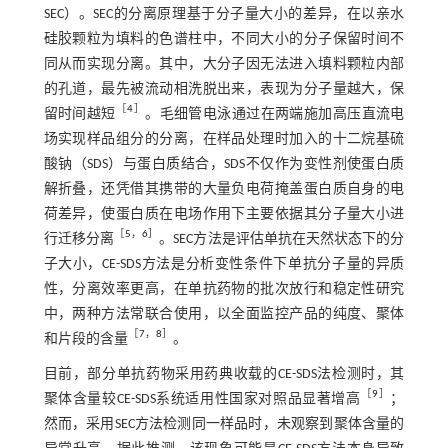
SEC）。SEC的分离原理基于分子量大小的差异，在以亲水
硅胶颗粒为填料的色谱柱中，不同大小的分子保留时间不
同从而实现分离。其中，大分子因无法进入填料颗粒内部
的孔道，最先被流动相洗脱出来，表现为分子量越大，保
［
4
］
留时间越短
。毛细管电泳通过在两端施加高压直流电
场实现样品组分的分离，在样品处理时加入的十二烷基硫
酸钠（SDS）与蛋白质结合，SDS不仅作为变性剂使蛋白质
解折叠，还凭借其携带的大量负电荷掩盖蛋白质自身的电
荷差异，使蛋白质在电场作用下主要依据其分子量大小进
［
5
，
6
］
行迁移分离
。SEC方法是评估单抗在天然状态下的分
子大小，CE-SDS方法是分析变性条件下单抗分子量的异质
性，分离效率更高，在单抗药物的批次放行和稳定性研究
中，两种方法常联合使用，以全面监控产品的纯度、聚体
［
7
，
8
］
和片段的含量
。
目前，部分单抗药物采用药典收载的CE-SDS法检测时，其
［
9
］
聚体含量较CE-SDS系统适用性国家对照品显著增高
；
然而，采用SEC方法检测同一样品时，未观察到聚体含量的