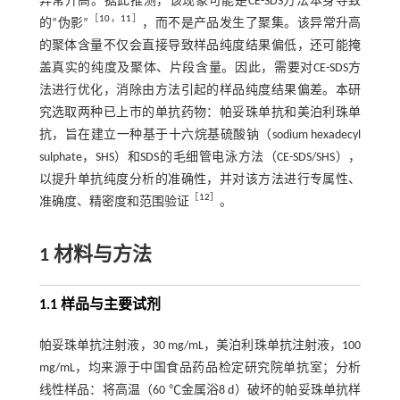
异常升高。据此推测，该现象可能是CE-SDS方法本身导致
［
10
，
11
］
的“伪影”
，而不是产品发生了聚集。该异常升高
的聚体含量不仅会直接导致样品纯度结果偏低，还可能掩
盖真实的纯度及聚体、片段含量。因此，需要对CE-SDS方
法进行优化，消除由方法引起的样品纯度结果偏差。本研
究选取两种已上市的单抗药物：帕妥珠单抗和美泊利珠单
抗，旨在建立一种基于十六烷基硫酸钠（sodium hexadecyl
sulphate，SHS）和SDS的毛细管电泳方法（CE-SDS/SHS），
以提升单抗纯度分析的准确性，并对该方法进行专属性、
［
12
］
准确度、精密度和范围验证
。
1 材料与方法
1.1 样品与主要试剂
帕妥珠单抗注射液，30 mg/mL，美泊利珠单抗注射液，100
mg/mL，均来源于中国食品药品检定研究院单抗室；分析
线性样品：将高温（60 ℃金属浴8 d）破坏的帕妥珠单抗样