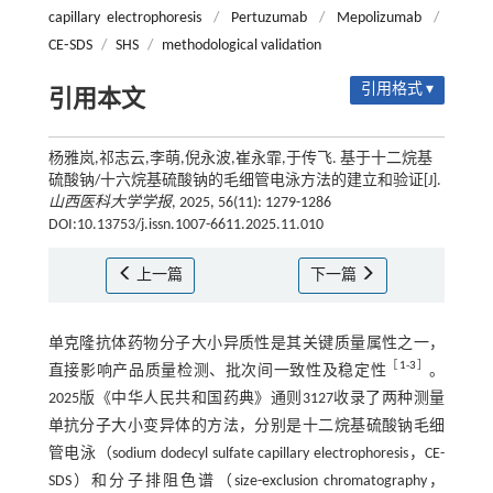
capillary electrophoresis
/
Pertuzumab
/
Mepolizumab
/
CE⁃SDS
/
SHS
/
methodological validation
引用格式 ▾
引用本文
杨雅岚,祁志云,李萌,倪永波,崔永霏,于传飞. 基于十二烷基
硫酸钠/十六烷基硫酸钠的毛细管电泳方法的建立和验证[J].
山西医科大学学报
, 2025, 56(11): 1279-1286
DOI:10.13753/j.issn.1007-6611.2025.11.010
上一篇
下一篇
单克隆抗体药物分子大小异质性是其关键质量属性之一，
［
1
-
3
］
直接影响产品质量检测、批次间一致性及稳定性
。
2025版《中华人民共和国药典》通则3127收录了两种测量
单抗分子大小变异体的方法，分别是十二烷基硫酸钠毛细
管电泳（sodium dodecyl sulfate capillary electrophoresis，CE-
SDS）和分子排阻色谱（size-exclusion chromatography，