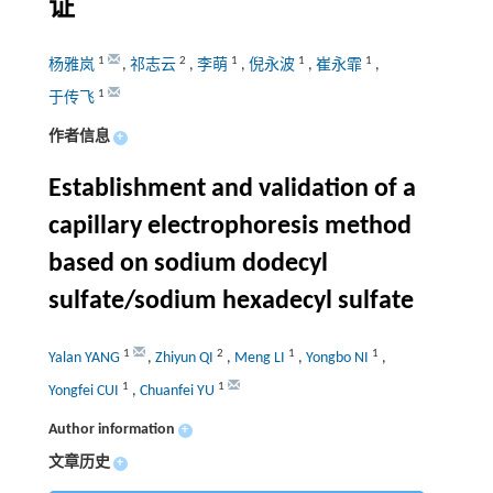
证
1
2
1
1
1
杨雅岚
,
祁志云
,
李萌
,
倪永波
,
崔永霏
,
1
于传飞
作者信息
+
Establishment and validation of a
capillary electrophoresis method
based on sodium dodecyl
sulfate/sodium hexadecyl sulfate
1
2
1
1
Yalan YANG
,
Zhiyun QI
,
Meng LI
,
Yongbo NI
,
1
1
Yongfei CUI
,
Chuanfei YU
Author information
+
文章历史
+