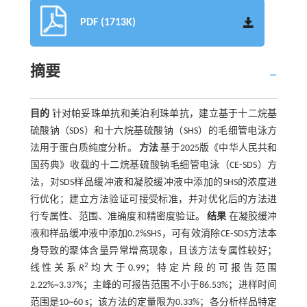
PDF (1713K)
摘要
目的
针对帕妥珠单抗和美泊利珠单抗，建立基于十二烷基
硫酸钠（SDS）和十六烷基硫酸钠（SHS）的毛细管电泳方
法用于蛋白质纯度分析。
方法
基于2025版《中华人民共和
国药典》收载的十二烷基硫酸钠毛细管电泳（CE⁃SDS）方
法，对SDS样品缓冲液和凝胶缓冲液中添加的SHS的浓度进
行优化；建立方法验证可接受标准，并对优化后的方法进
行专属性、范围、准确度和精密度验证。
结果
在凝胶缓冲
液和样品缓冲液中添加0.2%SHS，可有效消除CE⁃SDS方法本
身导致的聚体含量异常增高现象，且该方法专属性较好；
2
线性关系
R
均大于0.99；特定片段的可报告范围
2.22%~3.37%；主峰的可报告范围不小于86.53%；进样时间
范围是10~60 s；该方法的定量限为0.33%；各分析样品特定