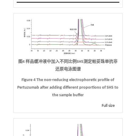
图4 样品缓冲液中加入不同比例SHS测定帕妥珠单抗非
还原电泳图谱
Figure 4 The non-reducing electrophoretic profile of
Pertuzumab after adding different proportions of SHS to
the sample buffer
Full size