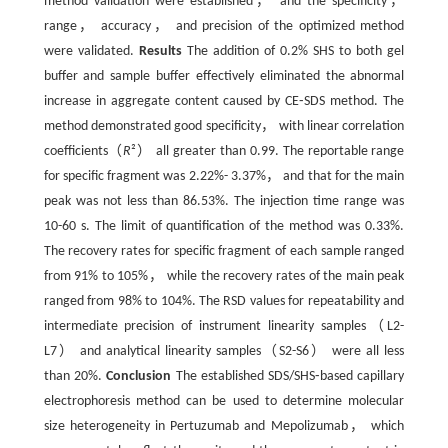
method validation were established， and the specificity，
range， accuracy， and precision of the optimized method
were validated.
Results
The addition of 0.2% SHS to both gel
buffer and sample buffer effectively eliminated the abnormal
increase in aggregate content caused by CE⁃SDS method. The
method demonstrated good specificity， with linear correlation
coefficients（
R
²） all greater than 0.99. The reportable range
for specific fragment was 2.22%- 3.37%， and that for the main
peak was not less than 86.53%. The injection time range was
10-60 s. The limit of quantification of the method was 0.33%.
The recovery rates for specific fragment of each sample ranged
from 91% to 105%， while the recovery rates of the main peak
ranged from 98% to 104%. The RSD values for repeatability and
intermediate precision of instrument linearity samples（L2-
L7） and analytical linearity samples（S2-S6） were all less
than 20%.
Conclusion
The established SDS/SHS⁃based capillary
electrophoresis method can be used to determine molecular
size heterogeneity in Pertuzumab and Mepolizumab， which