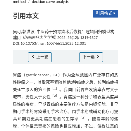
method
/
decision curve analysis
引用格式 ▾
引用本文
吴可,郭洪波. 中医药干预胃癌术后恢复：逻辑回归模型构
建[J].
山西医科大学学报
, 2025, 56(12): 1319-1327
DOI:10.13753/j.issn.1007-6611.2025.12.001
上一篇
下一篇
胃癌（gastric cancer，GC）作为全球范围内广泛存在的恶
性肿瘤之一，其致死率紧随其他3种癌症之后，位列癌症相
［
1
］
关死亡原因的第四位
。我国目前胃癌发病率农村大于
［
2
］
城市，男性大于女性
。胃癌是一种分子和表型高度异
质性的疾病，早期胃癌的主要治疗方法是内镜切除。非早
期可手术的胃癌采用手术治疗。围手术期或辅助化疗可提
［
3
］
高1B期或更高期癌症患者的生存率
。随着年龄的递
增，个体罹患胃癌的风险也相应增加，不过，值得注意的