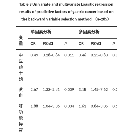
Table 3 Univariate and multivariate Logistic regression
results of predictive factors of gastric cancer based on
the backward variable selection method （
n
=285）
单因素分析
多因素分析
变
量
OR
95%CI
P
OR
95%CI
P
中
0.49
0.28~0.84
0.011
0.46
0.25~0.83
0.011
医
药
干
预
贫
2.67
1.33~5.81
0.009
3.18
1.45~7.62
0.006
血
肝
1.88
1.04~3.36
0.034
1.61
0.84~3.05
0.150
功
能
异
常