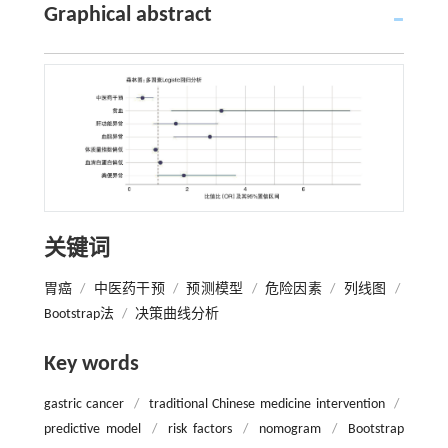
Graphical abstract
关键词
胃癌
/
中医药干预
/
预测模型
/
危险因素
/
列线图
/
Bootstrap法
/
决策曲线分析
Key words
gastric cancer
/
traditional Chinese medicine intervention
/
predictive model
/
risk factors
/
nomogram
/
Bootstrap