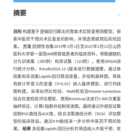
摘要
目的
构建基于逻辑回归算法的胃癌术后恢复预测模型，探
索中医药干预对术后复发的影响，并筛选胃癌预后风险因
素。
方法
回顾性收集2019年1月1日至2025年3月12日山西
医科大学第一医院408例胃癌患者的临床资料，将数据随机
分为训练集（285例）和测试集（123例）。使用SPSS26进
行统计分析，Rstudio2024.12.1版本进行数据建模，通过单
因素和多因素Logistic回归筛选变量，并绘制森林图。将具
有统计学意义的变量（
P<
0.05）纳入最终模型，进行列线
图构建。采用似然比检验、Wald检验及Hosmer-Lemeshow
拟合优度检验评估模型，使用Bootstrap法进行1 000次重复
抽样验证，计算
C
指数并绘制校准图。最终通过外部验证集
绘制ROC曲线及AUC值，结合决策曲线分析（DCA）评估模
型的临床效益。通过K-M曲线进一步分析中医药干预的效
果。
结果
多因素Logistic回归分析共筛选纳入中医干预、贫