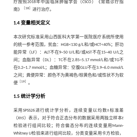
疗按照2018年中国临床肿瘤学会（CSCO）《胃癌诊疗指
［
18
］
南》
进行治疗。
1.4 变量相关定义
本次研究标准采用山西医科大学第一医院医疗系统所使用
的统一参考范围，贫血：HGB<130 g/L和/或HCT<40%；肝功
能异常（LF）：ALT不在9~50 U/L和/或AST不在15~40 U/L之
间；血脂异常（DL）：TC不在2.85~5.17 mmol/L和/或TG不
在0.2~1.7 mmol/L；血糖异常：空腹GLU不在3.9~6.0 mmol/L
之间；粪便异常：颜色不为黄褐色/棕黄色和/或性状不为软
［
19
］
便
。
1.5 统计学分析
采用SPSS26进行统计学分析，连续变量以均数±标准差
（
X
±
S
）表示，对于符合正态分布的数据采用两独立样本
t
检验进行组间比较；符合偏态分布的连续变量用Mann-
Whitney
U
检验来进行组间比较，分类变量采用卡方检验，