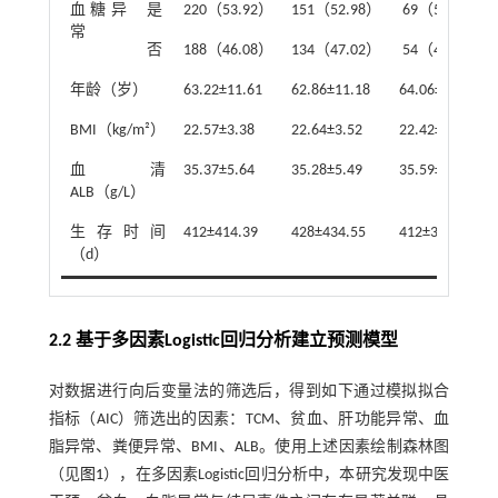
血糖异
是
220（53.92）
151（52.98）
69（56.10）
常
否
188（46.08）
134（47.02）
54（43.90）
年龄（岁）
63.22±11.61
62.86±11.18
64.06±12.57
BMI（kg/m²）
22.57±3.38
22.64±3.52
22.42±3.04
血清
35.37±5.64
35.28±5.49
35.59±5.99
ALB（g/L）
生存时间
412±414.39
428±434.55
412±362.35
（d）
2.2 基于多因素Logistic回归分析建立预测模型
对数据进行向后变量法的筛选后，得到如下通过模拟拟合
指标（AIC）筛选出的因素：TCM、贫血、肝功能异常、血
脂异常、粪便异常、BMI、ALB。使用上述因素绘制森林图
（见
图1
），在多因素Logistic回归分析中，本研究发现中医