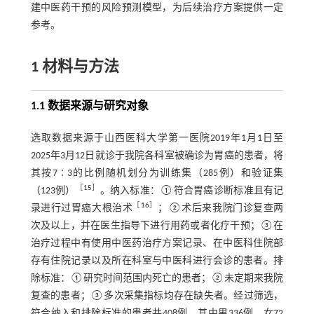
建中医药干预的风险预测模型，为后续治疗方案提供一定
参考。
1 材料与方法
1.1 数据来源与研究对象
选取数据来源于山西医科大学第一医院2019年1月1日至
2025年3月12日就诊于我院各科室被确诊为胃癌的患者，将
其按7∶3的比例随机划分为训练集（285例）和验证集
［
15
］
（123例）
。纳入标准：①符合胃癌诊断标准且有记
［
16
］
录进行过胃癌大根治术
；②术后来我院门诊复查两
次及以上，并在医生指导下进行用药或者化疗干预；③在
治疗过程中有使用中医药治疗方案记录、在中医科住院部
存有住院记录以及所在科室与中医科进行会诊的患者。排
除标准：①研究时间范围内死亡的患者；②未定期来我院
复查的患者；③多次采集指标均存在缺失者。经过筛选，
符合纳入和排除标准的患者共408例，其中男336例，女72