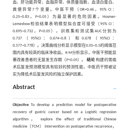
血、肝功能异常、血脂异常、体质量指数、血清白蛋白、
粪便异常7个变量。中医干预（OR=0.46，95% CI：
0.25~0.83，
P<
0.05）为最显著的危险因素。Hosmer-
Lemeshow检验结果表明模型拟合度可接受（95% CI：
0.695~0.732，
P
>0.05），训练集和测试集AUC分别为
0.737（95%CI：0.674~0.8）和0.678（95%CI：
0.577~0.778）。决策曲线分析显示模型在0.05~0.5的阈值范
围内具有较高的临床净收益。K-M分析显示，中医干预能显
著改善患者的无复发生存期（
P<
0.05）。
结论
构建的胃癌
术后复发预测模型具有较好的预测性能，中医药干预被证
实为降低术后复发风险的独立保护因素。
Abstract
Objective
To develop a prediction model for postoperative
recovery of gastric cancer based on a Logistic regression
algorithm， explore the effect of traditional Chinese
medicine（TCM） intervention on postoperative recurrence，