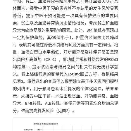
干预、贫血、血脂异常与结局事件之间存在显著关联。具
体而言，接受中医干预的患者其不良结局的发生风险显著
降低，提示中医干预可能是一项具有保护效应的重要因
素，贫血以及血脂异常情况则恰恰相反，考虑贫血和血脂
异常为癌症复发的重要影响因素。此外，BMI偏低亦表现出
一定的保护趋势，其OR值小于1，但置信区间未明显跨越
1，表明其可能在降低不良结局风险方面具有一定作用。相
反，血清白蛋白水平偏低、肝功能异常及排便异常虽呈现
出风险升高趋势（OR>1），肝功能异常和排便异常的95%CI
均跨越1，提示该因素与结局之间的相关性尚无统计学意
义。将上述经筛选的变量代入Logistic回归方程，得到结果
见
表3
。将筛选出的变量代入模型建立基于多因素回归模型
的列线图，用于预测患者术后复发的个体化风险，结果显
示，未接受中医干预、术后出现贫血、肝功能异常、血脂
异常、BMI较低、ALB较低、粪便异常等因素均会增加总评
分，进而提高复发风险（见
图2
）。