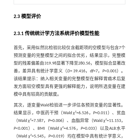
2.3 模型评价
2.3.1 传统统计学方法系统评价模型性能
首先，采用似然比检验比较仅含截距项的空模型与包含7个
预测变量的完整模型之间的拟合优劣，结果显示，完整模
型的残差偏差由319.98显著下降至280.56，模型拟合显著改
善，差异具有统计学意义（
D
= 39.416，d
f
=7，
P
<0.001）。
该结果提示：纳入相关变量的完整模型在解释胃癌术后复
发方面较空模型具有更强的解释能力，说明所选变量在建
模中具有较高的贡献度。
其次，逐变量Wald检验进一步评估各预测变量的显著性。
结果显示，中医药干预（Wald
χ²
=6.526，
P
=0.011）、贫血
（Wald
χ²
=7.587，
P
=0.006）、血脂异常（Wald
χ²
=11.153，
P
<0.001）、BMI（Wald
χ²
=4.576，
P
=0.033）以及ALB水平
（Wald
χ²
=5.545，
P
=0.019）均在模型中具有统计学意义，