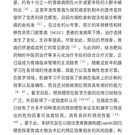
是，约有十分之一的胃癌病例在45岁或更年轻的人群中被
［
4
］
检出
，这类早发性胃癌为探究癌变机制中的遗传变异
提供了宝贵的研究模型。目前内镜检查和钳活检是诊断胃
［
5
］
癌的金标准
。在过去的32年里，荷兰的非转移性和转
移性非贲门部胃癌（NCGC）患者的发病率下降，治疗选择
发生了变化，生存率提高。尽管如此，预后仍然很差，胃
［
6
］
癌仍然是癌症死亡的常见原因
。与此同时，结合靶向
药物的中医药治疗等多元化治疗手段的综合诊疗方案，正
［
7
］
日益成为胃癌临床管理的主流趋势
。随着这些年机器
学习在各领域的快速发展，其能力以及准确性愈发可靠。
在医学领域，机器学习不仅提高了疾病在临床上的诊断的
效率以及准确性，而且还对疾病预后预测具有很好的能力
［
8
，
9
］
。截至目前，预测模型在医学方面的应用已经相当
［
10
-
12
］
广泛，并且取得了一定程度的认可
。在癌症方面，
已经有了许多不同种类风险预测模型来证实机器学习筛选
［
13
，
出的危险因素可信度较高，具有良好的预测性能
14
］
。基于此，本研究旨在以既往患者数据构建Logistic回归
模型探索胃癌大根治术后的预后效果相关的风险因素，构