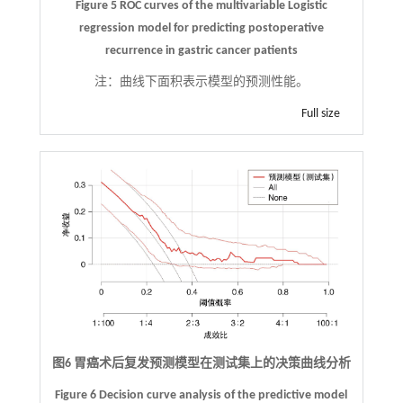
Figure 5 ROC curves of the multivariable Logistic
regression model for predicting postoperative
recurrence in gastric cancer patients
注：
曲线下面积表示模型的预测性能。
Full size
图6 胃癌术后复发预测模型在测试集上的决策曲线分析
Figure 6 Decision curve analysis of the predictive model