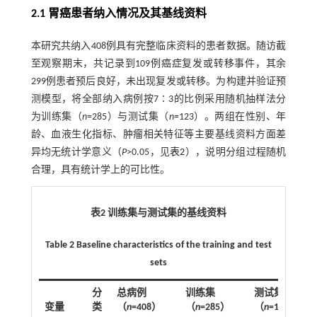
2.1 胃癌患者纳入情况及其基线资料
本研究共纳入408例具有完整临床资料的患者数据。随访截
至观察期末，共记录到109例癌症复发或转移事件，其余
299例患者预后良好，未出现复发或转移。为构建并验证预
测模型，将全部纳入病例按7∶3的比例采用随机抽样法分
为训练集（
n
=285）与测试集（
n
=123）。两组在性别、年
龄、血液生化指标、肿瘤相关特征等主要基线资料方面差
异均无统计学意义（
P
>0.05，见
表2
），说明分组过程随机
合理，具有统计学上的可比性。
表2 训练集与测试集的基线资料
Table 2 Baseline characteristics of the training and test
sets
分
总病例
训练集
测试集
变量
类
（
n
=408）
（
n
=285）
（
n
=123）