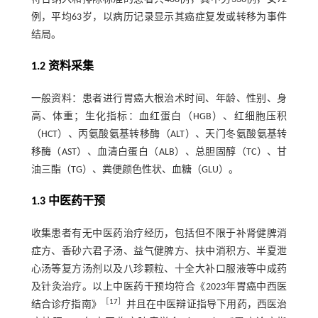
例，平均63岁，以病历记录显示其癌症复发或转移为事件
结局。
1.2 资料采集
一般资料：患者进行胃癌大根治术时间、年龄、性别、身
高、体重；生化指标：血红蛋白（HGB）、红细胞压积
（HCT）、丙氨酸氨基转移酶（ALT）、天门冬氨酸氨基转
移酶（AST）、血清白蛋白（ALB）、总胆固醇（TC）、甘
油三酯（TG）、粪便颜色性状、血糖（GLU）。
1.3 中医药干预
收集患者有无中医药治疗经历，包括但不限于补肾健脾消
症方、香砂六君子汤、益气健脾方、扶中消积方、半夏泄
心汤等复方汤剂以及八珍颗粒、十全大补口服液等中成药
及针灸治疗。以上中医药干预均符合《2023年胃癌中西医
［
17
］
结合诊疗指南》
并且在中医辩证指导下用药，西医治