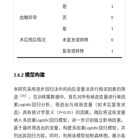
是
1
血糖异常
否
0
是
1
术后预后情况
未复发或转移
0
复发或转移
1
1.6.2 模型构建
本研究采用逐步回归法中的向后变量法进行相关因素的筛
［
20
］
选
，在训练集数据中，首先对所有候选变量进行单因
素Logistic回归分析，筛选出与结局变量（如术后复发状
态）具有统计学意义（
P
<0.05）的因素。随后将这些变量
纳入多因素Logistic回归模型，进一步识别独立影响因素。
基于最终筛选出的变量，构建多因素Logistic回归模型，并
列出其回归方程。同时，利用该模型绘制森林图，展示各