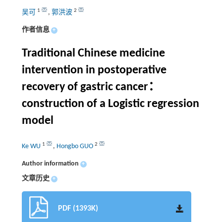
1
2
吴可
,
郭洪波
作者信息
+
Traditional Chinese medicine
intervention in postoperative
recovery of gastric cancer：
construction of a Logistic regression
model
1
2
Ke WU
,
Hongbo GUO
Author information
+
文章历史
+
PDF (1393K)