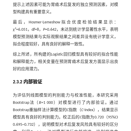
提示上述因素可能为胃癌术后复发的独立预测因素，对模
型构建具有重要意义。
最后，Hosmer-Lemeshow拟合优度检验结果显示：
χ²
=6.051，d
f
=8，
P
=0.642，未达到统计学显著性水平，表明
模型预测结果与实际观察结果之间差异没有统计学意义，
拟合程度较好，具有良好的解释一致性。
综上所述，所构建的Logistic回归模型具有较好的拟合性能
和解释能力，相关变量在预测胃癌术后复发方面显示出良
好的应用潜力。
2.3.2 内部验证
为评估列线图模型的判别能力与校准性能，本研究采用
Bootstrap法（
B
=1 000）对模型进行了内部验证。通过
Bootstrap重抽样法计算模型的
C
指数（
C
-index），结果显示
模型具有良好的判别能力。校正后的
C
指数为0.720（95%CI
0.695~0.732），说明模型对术后复发风险具有较好的区分