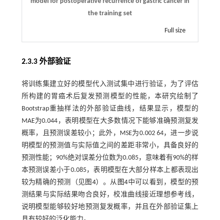
model for postoperative recurrence of gastric cancer in
the training set
Full size
2.3.3 外部验证
将训练集建立好的模型代入测试集中进行验证，为了评估
所构建的胃癌术后复发预测模型的性能，本研究绘制了
Bootstrap重抽样法的外部验证曲线，结果显示，模型的
MAE为0.044，表明模型在大多数情况下能够准确预测复发
概率，且预测误差较小；此外，MSE为0.002 64，进一步说
明模型的预测值与实际值之间的差距非常小，具备良好的
预测性能；90%绝对误差分位数为0.085，意味着有90%的样
本预测误差小于0.085，表明模型在大部分样本上都表现出
较为精确的预测（见
图4
）。从
图4
中可以看到，模型的预
测结果与实际结果吻合良好，校准曲线接近理想参考线，
说明模型能够较好地预测复发概率，并且在外部验证集上
具有较好的泛化能力。