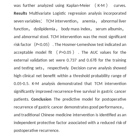
was further analyzed using Kaplan-Meier（K-M） curves.
Results
Multivariate Logistic regression analysis incorporated
seven variables： TCM intervention， anemia， abnormal liver
function， dyslipidemia， body mass index， serum albumin，
and abnormal stool. TCM intervention was the most significant
risk factor（
P
<0.05）. The Hosmer-Lemeshow test indicated an
acceptable model fit（
P
>0.05）. The AUC values for the
external validation set were 0.737 and 0.678 for the training
and testing sets，respectively. Decision curve analysis showed
high clinical net benefit within a threshold probability range of
0.05-0.5. K-M analysis demonstrated that TCM intervention
significantly improved recurrence-free survival in gastric cancer
patients.
Conclusion
The predictive model for postoperative
recurrence of gastric cancer demonstrates good performance，
and traditional Chinese medicine intervention is identified as an
independent protective factor associated with a reduced risk of
postoperative recurrence.