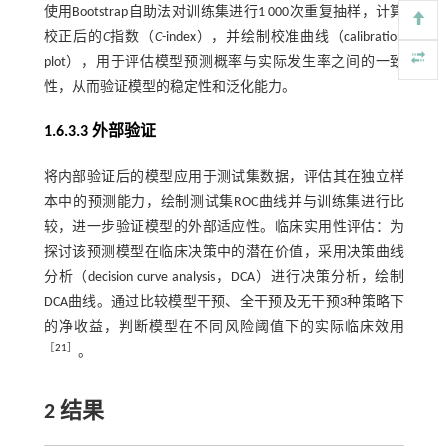
使用Bootstrap自助法对训练集进行1 000次重复抽样，计算
校正后的
C
指数（
C
-index），并绘制校准曲线（calibration
plot），用于评估模型预测概率与实际发生率之间的一致
性，从而验证模型的稳定性和泛化能力。
1.6.3.3 外部验证
将内部验证后的模型应用于测试集数据，评估其在独立样
本中的预测能力，绘制测试集ROC曲线并与训练集进行比
较，进一步验证模型的外部适应性。临床实用性评估：为
探讨该预测模型在临床决策中的潜在价值，采用决策曲线
分析（decision curve analysis，DCA）进行决策分析，绘制
DCA曲线。通过比较模型干预、全干预及无干预3种策略下
的净收益，判断模型在不同风险阈值下的实际临床效用
［
21
］
。
2 结果