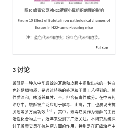
图10 蟾毒它灵对H22荷瘤小鼠组织病理的影响
Figure 10 Effect of Bufotalin on pathological changes of
tissues in H22⁃tumor⁃bearing mice
注：
蓝色代表细胞核；粉红色代表细胞浆。
Full size
3 讨论
蟾酥是一种从中华蟾蜍的耳后和皮腺中提取出来的一种白
色的黏稠物质，是通过特殊的处理和干燥工艺得到的。其
性质温和，味道兼具甘、辛，但含有毒性成分。在中医药
治疗中，蟾酥被广泛应用于解毒、止痛，并且也展现出抗
［
4
］
肿瘤等多方面功效
。其中，蟾毒它灵作为蟾酥的主要
活性化合物之一，近年来受到了广泛关注。本研究系统探
讨了蟾毒它灵在抗肿瘤方面的作用，特别是在肝癌治疗中