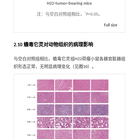
H22⁃tumor⁃bearing mice
*
注：
与空白对照组相比，
P
<0.05。
Full size
2.10 蟾毒它灵对动物组织的病理影响
与空白对照组相比，蟾毒它灵组H22荷瘤小鼠各器官脏器组
织形态正常，无明显病理变化（见
图10
）。