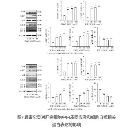
图7 蟾毒它灵对肝癌细胞中内质网应激和细胞自噬相关
蛋白表达的影响