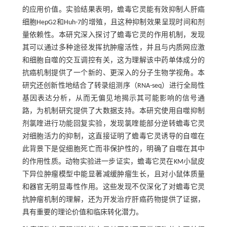
的应用价值。实验结果表明，蟾毒它灵能有效抑制人肝癌
细胞HepG2和Huh-7的增殖，且这种抑制效果呈现时间和剂
量依赖性。本研究深入探讨了蟾毒它灵的作用机制，发现
其可以通过多种途径发挥抗肿瘤活性，并且与内质网应激
和细胞自噬的交互调控有关，这为理解该中药单体成分的
抗癌机制提供了一个新的、更深入的分子生物学视角。本
研究还创新性地结合了转录组测序（RNA-seq）进行全局性
基因表达分析，从而无偏见地揭示其可能影响的信号通
路，为机制研究提供了大数据支持。本研究使用自噬抑制
剂氯喹进行功能回复实验，发现氯喹能部分逆转蟾毒它灵
对细胞活力的抑制，这直接证明了蟾毒它灵诱导的自噬在
此背景下是促细胞死亡而非保护性的，明确了自噬在其中
的作用性质。动物实验进一步证实，蟾毒它灵在KM小鼠皮
下异位肿瘤模型中能显著减缓肿瘤生长，且对小鼠体质量
和器官无明显毒性作用。这些发现不仅深化了对蟾毒它灵
抗肿瘤机制的理解，还为开发治疗肝癌药物提供了证据，
具有重要的理论价值和临床转化潜力。