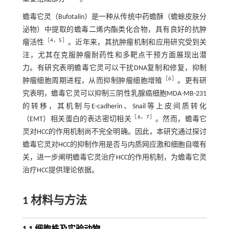
蟾毒它灵（Bufotalin）是一种从传统中药蟾酥（蟾蜍皮肤分
泌物）中提取的蟾毒二烯内酯类化合物，具有良好的抗肿
［
4
，
5
］
瘤活性
。近年来，其抗肿瘤机制和应用研究受到关
注，尤其在克服肿瘤耐药性和多靶点干预方面展现出潜
力。有研究表明蟾毒它灵可以干扰DNA复制和修复，抑制
［
6
］
肿瘤细胞周期进程，从而抑制肿瘤细胞增殖
。更有研
究表明，蟾毒它灵可以抑制三阴性乳腺癌细胞MDA-MB-231
的转移，其机制与E-cadherin、Snail等上皮间质转化
［
6
，
7
］
（EMT）相关蛋白的表达密切相关
。然而，蟾毒它
灵对HCC的作用机制尚不完全明确。因此，本研究通过探讨
蟾毒它灵对HCC的抑制作用是否与内质网应激和细胞自噬有
关，进一步阐明蟾毒它灵治疗HCC的作用机制，为蟾毒它灵
治疗HCC提供理论依据。
1 材料与方法