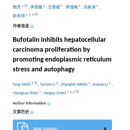
1
2
1
1
1
杨芳
,
李雨晨
,
王章斌
,
李瑞梅
,
冯承涛
,
1
,
2
,
3
赵永旭
作者信息
+
Bufotalin inhibits hepatocellular
carcinoma proliferation by
promoting endoplasmic reticulum
stress and autophagy
1
2
1
1
Fang YANG
,
Yuchen LI
,
Zhangbin WANG
,
Ruimei LI
,
1
1
,
2
,
3
Chengtao FENG
,
Yongxu ZHAO
Author information
+
文章历史
+
PDF (5505K)