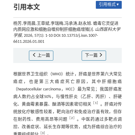
引用格式 ▾
引用本文
杨芳,李雨晨,王章斌,李瑞梅,冯承涛,赵永旭. 蟾毒它灵促进
内质网应激和细胞自噬抑制肝细胞癌增殖[J].
山西医科大学
学报
, 2026, 57(1): 1-10 DOI:10.13753/j.issn.1007-
6611.2026.01.001
上一篇
下一篇
根据世界卫生组织（WHO）统计，肝癌是世界第六大常见
癌症，也是第三大癌症死亡原因，其中肝细胞癌
（hepatocellular carcinoma，HCC）最为常见；我国肝癌发
病人数约占全球50%，与慢性肝炎（乙肝、丙肝）、肝硬
［
1
］
化、黄曲霉素暴露、酗酒等因素密切相关
。肝癌对传
统放化疗敏感性较差，靶向治疗和免疫治疗虽有效，但存
［
2
］
在耐药性、费用高昂等问题
。中医药通过多靶点调
控、改善症状、延长生存期等优势，成为肝癌综合治疗的
［
3
］
重要组成部分
。