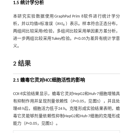
1.5 统计学分析
本研究实验数据使用GraphPad Prim 8软件进行统计学分
析，并以均值±标准误（
X
±
S
）表示。样本符合正态分布，
X
两组间比较采用
t
检验，多组间比较采用单因素方差分析，
进一步两组比较采用Tukey检验。
P
<0.05为差异有统计学意
义。
2 结果
2.1 蟾毒它灵对HCC细胞活性的影响
CCK-8实验结果显示，蟾毒它灵对HepG2和Huh-7细胞增殖具
有抑制作用并呈现剂量依赖性（
P
<0.05，见
图1
），并且处
理48 h后，细胞活力低于24 h。克隆形成实验结果表明，蟾
毒它灵能够剂量依赖性抑制HepG2和Huh-7细胞的克隆形成
能力（
P
<0.05，见
图1
）。