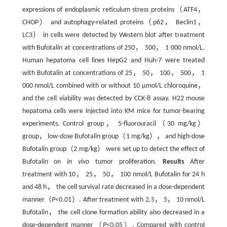
expressions of endoplasmic reticulum stress proteins（ATF4，
CHOP） and autophagy-related proteins（p62， Beclin1，
LC3） in cells were detected by Western blot after treatment
with Bufotalin at concentrations of 250， 500， 1 000 nmol/L.
Human hepatoma cell lines HepG2 and Huh-7 were treated
with Bufotalin at concentrations of 25， 50， 100， 500， 1
000 nmol/L combined with or without 10 μmol/L chloroquine，
and the cell viability was detected by CCK-8 assay. H22 mouse
hepatoma cells were injected into KM mice for tumor-bearing
experiments. Control group， 5-fluorouracil（30 mg/kg）
group， low-dose Bufotalin group（1 mg/kg）， and high-dose
Bufotalin group（2 mg/kg） were set up to detect the effect of
Bufotalin on
in vivo
tumor proliferation.
Results
After
treatment with 10， 25， 50， 100 nmol/L Bufotalin for 24 h
and 48 h， the cell survival rate decreased in a dose-dependent
manner（
P
<0.01）. After treatment with 2.5， 5， 10 nmol/L
Bufotalin， the cell clone formation ability also decreased in a
dose-dependent manner（
P
<0.05）. Compared with control