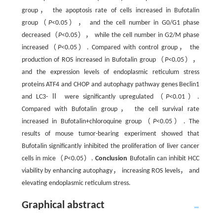
group， the apoptosis rate of cells increased in Bufotalin
group（
P
<0.05）， and the cell number in G0/G1 phase
decreased（
P
<0.05）， while the cell number in G2/M phase
increased（
P
<0.05）. Compared with control group， the
production of ROS increased in Bufotalin group（
P
<0.05），
and the expression levels of endoplasmic reticulum stress
proteins ATF4 and CHOP and autophagy pathway genes Beclin1
and LC3-Ⅱ were significantly upregulated（
P
<0.01）.
Compared with Bufotalin group， the cell survival rate
increased in Bufotalin+chloroquine group（
P
<0.05）. The
results of mouse tumor-bearing experiment showed that
Bufotalin significantly inhibited the proliferation of liver cancer
cells in mice（
P
<0.05）.
Conclusion
Bufotalin can inhibit HCC
viability by enhancing autophagy， increasing ROS levels， and
elevating endoplasmic reticulum stress.
Graphical abstract