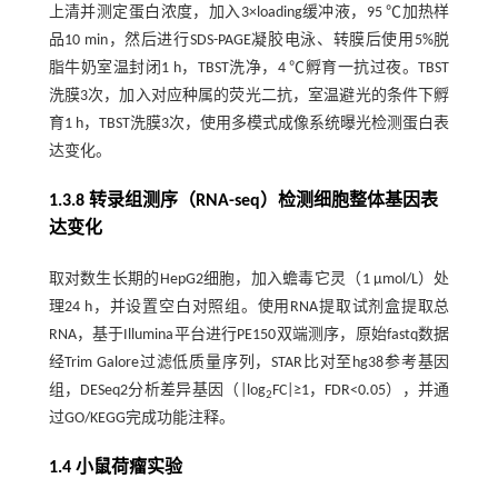
上清并测定蛋白浓度，加入3×loading缓冲液，95 ℃加热样
品10 min，然后进行SDS-PAGE凝胶电泳、转膜后使用5%脱
脂牛奶室温封闭1 h，TBST洗净，4 ℃孵育一抗过夜。TBST
洗膜3次，加入对应种属的荧光二抗，室温避光的条件下孵
育1 h，TBST洗膜3次，使用多模式成像系统曝光检测蛋白表
达变化。
1.3.8 转录组测序（RNA-seq）检测细胞整体基因表
达变化
取对数生长期的HepG2细胞，加入蟾毒它灵（1 μmol/L）处
理24 h，并设置空白对照组。使用RNA提取试剂盒提取总
RNA，基于Illumina平台进行PE150双端测序，原始fastq数据
经Trim Galore过滤低质量序列，STAR比对至hg38参考基因
组，DESeq2分析差异基因（|log
FC|≥1，FDR<0.05），并通
2
过GO/KEGG完成功能注释。
1.4 小鼠荷瘤实验