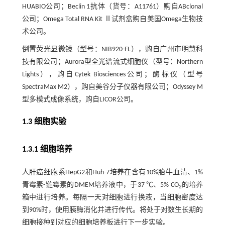
HUABIO公司；Beclin 1抗体（货号：A11761）购自ABclonal
公司；Omega Total RNA Kit Ⅱ试剂盒购自美国Omega生物技
术公司。
倒置荧光显微镜（型号：NIB920-FL），购自广州市明慧科
技有限公司；Aurora型全光谱流式细胞仪（型号：Northern
Lights），购自Cytek Biosciences公司；酶标仪（型号
SpectraMax M2），购自美谷分子仪器有限公司；Odyssey M
型多模式成像系统，购自LICOR公司。
1.3 细胞实验
1.3.1 细胞培养
人肝癌细胞系HepG2和Huh-7培养在含有10%胎牛血清、1%
青霉素-链霉素的DMEM培养液中，于37 ℃、5% CO
的培养
2
箱中进行培养。每隔一天对细胞进行换液，当细胞密度达
到90%时，使用胰酶消化并进行传代。将处于对数生长期的
细胞接种到对应的细胞培养板进行下一步实验。