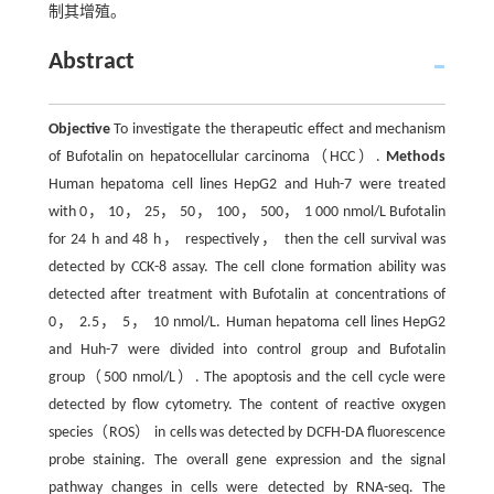
制其增殖。
Abstract
Objective
To investigate the therapeutic effect and mechanism
of Bufotalin on hepatocellular carcinoma（HCC）.
Methods
Human hepatoma cell lines HepG2 and Huh-7 were treated
with 0， 10， 25， 50， 100， 500， 1 000 nmol/L Bufotalin
for 24 h and 48 h， respectively， then the cell survival was
detected by CCK-8 assay. The cell clone formation ability was
detected after treatment with Bufotalin at concentrations of
0， 2.5， 5， 10 nmol/L. Human hepatoma cell lines HepG2
and Huh-7 were divided into control group and Bufotalin
group（500 nmol/L）. The apoptosis and the cell cycle were
detected by flow cytometry. The content of reactive oxygen
species（ROS） in cells was detected by DCFH-DA fluorescence
probe staining. The overall gene expression and the signal
pathway changes in cells were detected by RNA-seq. The