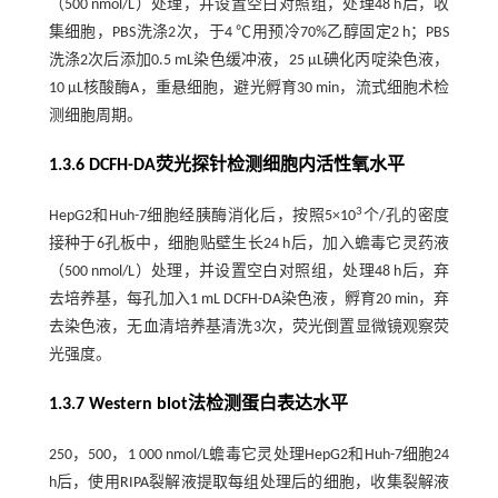
（500 nmol/L）处理，并设置空白对照组，处理48 h后，收
集细胞，PBS洗涤2次，于4 ℃用预冷70%乙醇固定2 h；PBS
洗涤2次后添加0.5 mL染色缓冲液，25 μL碘化丙啶染色液，
10 μL核酸酶A，重悬细胞，避光孵育30 min，流式细胞术检
测细胞周期。
1.3.6 DCFH-DA荧光探针检测细胞内活性氧水平
3
HepG2和Huh-7细胞经胰酶消化后，按照5×10
个/孔的密度
接种于6孔板中，细胞贴壁生长24 h后，加入蟾毒它灵药液
（500 nmol/L）处理，并设置空白对照组，处理48 h后，弃
去培养基，每孔加入1 mL DCFH-DA染色液，孵育20 min，弃
去染色液，无血清培养基清洗3次，荧光倒置显微镜观察荧
光强度。
1.3.7 Western blot法检测蛋白表达水平
250，500，1 000 nmol/L蟾毒它灵处理HepG2和Huh-7细胞24
h后，使用RIPA裂解液提取每组处理后的细胞，收集裂解液