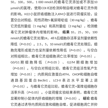
50，100，500，1 000 nmol/L的蟾毒它灵添加或不添加10
μmol/L的氯喹，使用CCK-8法检测抑制自噬对蟾毒它灵作用
的影响。H22小鼠肝癌细胞注入KM小鼠进行荷瘤实验，设
置空白对照组、阳性药物5-氟尿嘧啶组（30 mg/kg）、蟾毒
它灵低剂量组（1 mg/kg）和高剂量组（2 mg/kg），检测蟾
毒它灵对肿瘤体内增殖的影响。
结果
10，25，50，100
nmol/L的蟾毒它灵处理24，48 h后细胞存活率呈剂量依赖性
降低（
P
<0.01）。2.5，5，10 nmol/L的蟾毒它灵处理后，细
胞克隆形成能力也呈剂量依赖性降低（
P
<0.05）。与空白
对照组相比，蟾毒它灵组细胞凋亡比率增加（
P
<0.05），
G0/G1期细胞降低（
P
<0.05）、G2/M期细胞增加
（
P
<0.05）。与空白对照组比较，蟾毒它灵组活性氧产生
增加（
P
<0.05）；内质网应激蛋白ATF4、CHOP和细胞自噬
通路基因蛋白Beclin1、LC3-II表达水平显著上调
（
P
<0.01）。与蟾毒它灵组比较，蟾毒它灵+氯喹组细胞存
活率升高（
P
<0.05）。小鼠荷瘤实验结果表明，蟾毒它灵
显著抑制小鼠体内肝癌细胞的增殖（
P
<0.05）。
结论
蟾毒
它灵通过诱导内质网应激和细胞自噬，促进细胞凋亡并抑