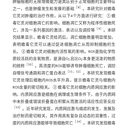
肿瘤细胞的无限增殖能力是其区别于正常细胞的主要特征
［
8
］
之一，也是肿瘤发生和发展的基础
。本研究针对蟾毒
它灵对肿瘤的治疗作用，从以下4个方面进行研究：①蟾
毒它灵对细胞凋亡的影响。细胞凋亡又称为程序性细胞死
［
9
］
亡，涉及一系列基因的激活、表达以及调控等
。本研
究结果显示，蟾毒它灵给药后，凋亡细胞数量明显增加，
表明蟾毒它灵可以通过促进细胞凋亡从而抑制细胞的生
长。②蟾毒它灵对细胞内活性氧的影响。ROS是指化学性
质较活跃的含氧物质，是源自O
且比O
本身更活泼的物质
2
2
［
10
］
的统称
。高浓度的ROS能够诱导肿瘤细胞死亡，调控
［
11
，
12
］
自噬信号通路和凋亡蛋白表达
。本研究发现蟾毒
它灵处理后细胞内ROS水平升高，提示蟾毒它灵与细胞内
ROS含量的密切相关。③蟾毒它灵对细胞内质网应激的影
响。内质网应激是细胞在病理或生理条件下，由于内质网
中未折叠或错误折叠蛋白积聚从而激活的适应性应答反应
［
13
］
。近年研究发现，内质网应激与癌症的发生、发展及
治疗耐药密切相关，其作用具有复杂且动态的双重性，过
［
14
］
度的内质网应激能够导致细胞死亡
。本研究发现蟾毒