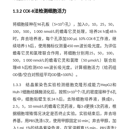
1.3.2 CCK-8法检测细胞活力
3
将细胞接种在96孔板（5×10
/孔），加入0，10，25，50，
100，500，1 000 nmol/L的蟾毒它灵处理，培养24 h或48 h
时，弃去培养液，每个孔添加100 µL 10% CCK-8工作液，继
续培养1 h后，使用酶标仪测量450 nm波长吸光度。为评估
蟾毒它灵和氯喹联合作用，将细胞分别用25，50，100，
500，1 000 nmol/L的蟾毒它灵和氯喹（50 μmol/L）联合处
理48 h后检测450 nm波长吸光度。计算细胞活力（给药组
OD值/空白对照组平均OD值×100%）。
1.3.3 结晶紫染色实验检测细胞克隆形成能力HepG2和
3
Huh-7细胞经胰酶消化后，按照1×10
个/孔的密度接种于6孔
板中，细胞贴壁生长24 h后，去除细胞培养液，换成0，
2.5，5，10 nmol/L的蟾毒它灵药液，每3 d更换1次药液，根
据细胞增殖情况决定是否终止实验。实验结束后，弃去培
养基，用PBS洗涤1次，使用甲醇固定10 min；弃去甲醇，加
入1 mL 1%的结晶紫染色液，在室温孵育15 min，PBS清洗2