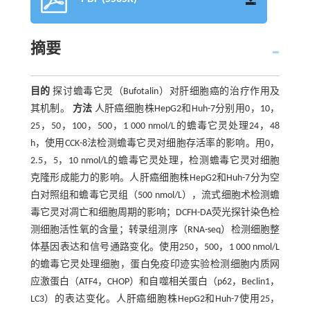
摘要
目的
探讨蟾毒它灵（Bufotalin）对肝细胞癌的治疗作用及
其机制。
方法
人肝癌细胞株HepG2和Huh-7分别用0，10，
25，50，100，500，1 000 nmol/L的蟾毒它灵处理24，48
h，使用CCK-8法检测蟾毒它灵对细胞存活率的影响。用0，
2.5，5，10 nmol/L的蟾毒它灵处理，检测蟾毒它灵对细胞
克隆形成能力的影响。人肝癌细胞株HepG2和Huh-7分为空
白对照组和蟾毒它灵组（500 nmol/L），流式细胞术检测蟾
毒它灵对凋亡和细胞周期的影响；DCFH-DA荧光探针染色检
测细胞活性氧的含量；转录组测序（RNA-seq）检测细胞整
体基因表达和信号通路变化。使用250，500，1 000 nmol/L
的蟾毒它灵处理细胞，蛋白免疫印迹实验检测细胞内质网
应激蛋白（ATF4，CHOP）和自噬相关蛋白（p62，Beclin1，
LC3）的表达变化。人肝癌细胞株HepG2和Huh-7使用25，