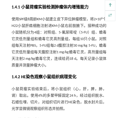
1.4.1 小鼠荷瘤实验检测肿瘤体内增殖能力
6
使用SPF级8周龄KM小鼠建立皮下异位肿瘤模型，将2×10
个
H22小鼠肝癌细胞注射进KM小鼠右前肢腋下。接种成功的
小鼠随机分为4组：对照组、5-氟尿嘧啶（5-FU）组、蟾毒
它灵低剂量组和蟾毒它灵高剂量组，每组10只小鼠。对照
组每天注射PBS，5-FU组每2 d腹腔注射30 mg/kg 5-FU，蟾毒
它灵低剂量组每天腹腔注射1 mg/kg蟾毒它灵，高剂量组每
天注射2 mg/kg蟾毒它灵，连续给药18 d。每天记录小鼠体
质量并测量肿瘤大小。
1.4.2 HE染色观察小鼠组织病理变化
小鼠荷瘤实验结束后，将小鼠组织（心，肝，脾，肺，
肾）取出。使用4%的多聚甲醛固定24 h，经过组织脱水、
石蜡包埋、切片，对组织切片进行HE染色，脱水封片后，
光学显微镜观察组织形态并拍照。