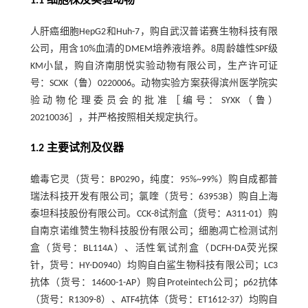
1.1 细胞株及实验动物
人肝癌细胞HepG2和Huh-7，购自武汉普诺赛生物科技有限
公司，用含10%血清的DMEM培养液培养。8周龄雄性SPF级
KM小鼠，购自济南朋悦实验动物有限公司，生产许可证
号：SCXK（鲁）0220006。动物实验方案获得滨州医学院实
验动物伦理委员会的批准［编号：SYXK（鲁）
20210036］，并严格按照相关规定执行。
1.2 主要试剂及仪器
蟾毒它灵（货号：BP0290，纯度：95%~99%）购自成都普
瑞法科技开发有限公司；氯喹（货号：63953B）购自上海
泰坦科技股份有限公司。CCK-8试剂盒（货号：A311-01）购
自南京诺维赞生物科技股份有限公司；细胞凋亡检测试剂
盒（货号：BL114A）、活性氧试剂盒（DCFH-DA荧光探
针，货号：HY-D0940）均购自白鲨生物科技有限公司；LC3
抗体（货号：14600-1-AP）购自Proteintech公司；p62抗体
（货号：R1309-8）、ATF4抗体（货号：ET1612-37）均购自