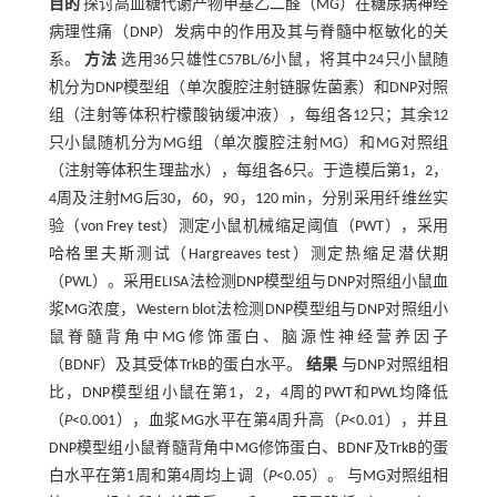
目的
探讨高血糖代谢产物甲基乙二醛（MG）在糖尿病神经
病理性痛（DNP）发病中的作用及其与脊髓中枢敏化的关
系。
方法
选用36只雄性C57BL/6小鼠，将其中24只小鼠随
机分为DNP模型组（单次腹腔注射链脲佐菌素）和DNP对照
组（注射等体积柠檬酸钠缓冲液），每组各12只；其余12
只小鼠随机分为MG组（单次腹腔注射MG）和MG对照组
（注射等体积生理盐水），每组各6只。于造模后第1，2，
4周及注射MG后30，60，90，120 min，分别采用纤维丝实
验（von Frey test）测定小鼠机械缩足阈值（PWT），采用
哈格里夫斯测试（Hargreaves test）测定热缩足潜伏期
（PWL）。采用ELISA法检测DNP模型组与DNP对照组小鼠血
浆MG浓度，Western blot法检测DNP模型组与DNP对照组小
鼠脊髓背角中MG修饰蛋白、脑源性神经营养因子
（BDNF）及其受体TrkB的蛋白水平。
结果
与DNP对照组相
比，DNP模型组小鼠在第1，2，4周的PWT和PWL均降低
（
P
<0.001），血浆MG水平在第4周升高（
P
<0.01），并且
DNP模型组小鼠脊髓背角中MG修饰蛋白、BDNF及TrkB的蛋
白水平在第1周和第4周均上调（
P
<0.05）。 与MG对照组相