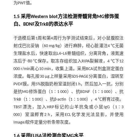
为PWT值。
1.5 采用Western blot方法检测脊髓背角MG修饰蛋
白、BDNF及TrkB的表达水平
于造模后第1周和第4周行为学测试结束后，对小鼠腹腔注
射戊巴比妥钠（60 mg/kg）进行麻醉，经心脏灌注4 ℃无菌
生理盐水后，快速取出L4~L6脊髓组织，分离背角，液氮速
冻后于-80 ℃保存。取冻存组织加入RIPA裂解液，4 ℃下12
000 r/min离心10 min，收集上清。采用BCA试剂盒测定蛋白
浓度。每孔按30 μg上样量采用SDS-PAGE分离蛋白，湿转至
PVDF膜。用5%脱脂奶粉室温封闭1 h，然后加入一抗，分别
是抗MG修饰蛋白（1∶1 000）、抗BDNF（1∶1 000）、抗
TrkB（1∶1 000）、抗β-actin（1∶1 000），4 ℃孵育过夜。
TBST漂洗，加入HRP标记的山羊抗兔或小鼠IgG（1∶3
000）室温孵育2 h，采用ECL化学发光法显影，并使用
ImageJ软件定量分析条带灰度。
1.6 采用ELISA法检测血浆MG水平