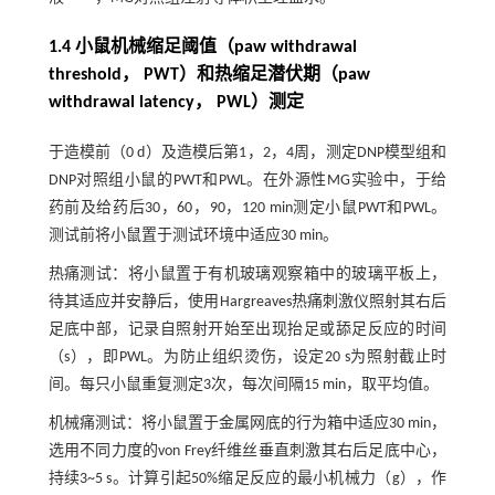
1.4 小鼠机械缩足阈值（paw withdrawal
threshold， PWT）和热缩足潜伏期（paw
withdrawal latency， PWL）测定
于造模前（0 d）及造模后第1，2，4周，测定DNP模型组和
DNP对照组小鼠的PWT和PWL。在外源性MG实验中，于给
药前及给药后30，60，90，120 min测定小鼠PWT和PWL。
测试前将小鼠置于测试环境中适应30 min。
热痛测试：将小鼠置于有机玻璃观察箱中的玻璃平板上，
待其适应并安静后，使用Hargreaves热痛刺激仪照射其右后
足底中部，记录自照射开始至出现抬足或舔足反应的时间
（s），即PWL。为防止组织烫伤，设定20 s为照射截止时
间。每只小鼠重复测定3次，每次间隔15 min，取平均值。
机械痛测试：将小鼠置于金属网底的行为箱中适应30 min，
选用不同力度的von Frey纤维丝垂直刺激其右后足底中心，
持续3~5 s。计算引起50%缩足反应的最小机械力（g），作