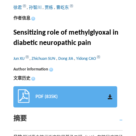
徐君
,
孙智川
,
贾栋
,
曹屹东
作者信息
+
Sensitizing role of methylglyoxal in
diabetic neuropathic pain
Jun XU
,
Zhichuan SUN
,
Dong JIA
,
Yidong CAO
Author information
+
文章历史
+
PDF (835K)
摘要