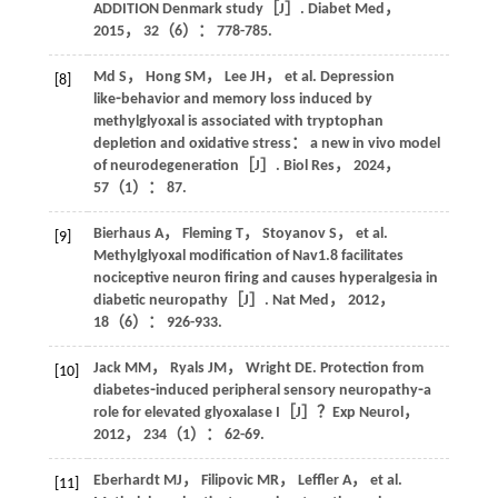
ADDITION Denmark study［J］.
Diabet Med
，
2015
，
32
（6）： 778-785.
Md
S
，
Hong
SM
，
Lee
JH
，
et al
. Depression
[8]
like⁃behavior and memory loss induced by
methylglyoxal is associated with tryptophan
depletion and oxidative stress： a new in vivo model
of neurodegeneration［J］.
Biol Res
，
2024
，
57
（1）： 87.
Bierhaus
A
，
Fleming
T
，
Stoyanov
S
，
et al
.
[9]
Methylglyoxal modification of Nav1.8 facilitates
nociceptive neuron firing and causes hyperalgesia in
diabetic neuropathy［J］.
Nat Med
，
2012
，
18
（6）： 926-933.
Jack
MM
，
Ryals
JM
，
Wright
DE
. Protection from
[10]
diabetes⁃induced peripheral sensory neuropathy⁃a
role for elevated glyoxalase I［J］
？Exp Neurol
，
2012
，
234
（1）： 62-69.
Eberhardt
MJ
，
Filipovic
MR
，
Leffler
A
，
et al
.
[11]