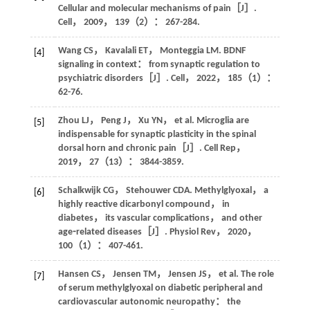
Cellular and molecular mechanisms of pain［J］.
Cell
，
2009
，
139
（2）： 267-284.
Wang
CS
，
Kavalali
ET
，
Monteggia
LM
. BDNF
[4]
signaling in context： from synaptic regulation to
psychiatric disorders［J］.
Cell
，
2022
，
185
（1）：
62-76.
Zhou
LJ
，
Peng
J
，
Xu
YN
，
et al
. Microglia are
[5]
indispensable for synaptic plasticity in the spinal
dorsal horn and chronic pain［J］.
Cell Rep
，
2019
，
27
（13）： 3844-3859.
Schalkwijk
CG
，
Stehouwer
CDA
. Methylglyoxal， a
[6]
highly reactive dicarbonyl compound， in
diabetes， its vascular complications， and other
age⁃related diseases［J］.
Physiol Rev
，
2020
，
100
（1）： 407-461.
Hansen
CS
，
Jensen
TM
，
Jensen
JS
，
et al
. The role
[7]
of serum methylglyoxal on diabetic peripheral and
cardiovascular autonomic neuropathy： the