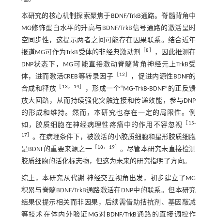
本研究的核心机制探索聚焦于BDNF/TrkB通路。脊髓背角中
MG修饰蛋白水平的升高与BDNF/TrkB信号通路的激活呈时
空同步性，这提示两者之间可能存在因果联系。结合近年
［
8
］
报道MG可作为TrkB受体的非经典激动剂
，因此推测在
DNP状态下，MG可能直接激动脊髓背角神经元上TrkB受
［
12
］
体，进而激活CREB等转录因子
，促进内源性BDNF的
［
13
，
14
］
合成和释放
，形成一个“MG-TrkB-BDNF”的正反馈
放大回路，从而持续强化突触连接和传递效能，参与DNP
的形成和维持。然而，本研究也存在一定的局限性。例
［
15
-
如，胶质细胞在神经病理性疼痛中的作用不容忽视
17
］
。在病理条件下，被激活的小胶质细胞和星形胶质细胞
［
18
，
19
］
是BDNF的重要来源之一
。尽管本研究未直接检测
胶质细胞的活化标志物，但这为未来的研究指明了方向。
综上，本研究从代谢-神经交互视角出发，初步建立了MG
积累与脊髓BDNF/TrkB通路激活在DNP中的联系。但本研究
结果仅提示相关而非因果，后续需借助拮抗剂、基因敲减
等技术在体内外验证MG对BDNF/TrkB通路的直接调控作