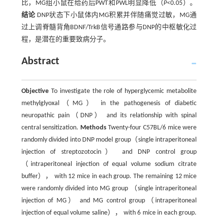
比，MG组小鼠在给药后PWT和PWL明显降低（
P
<0.05）。
结论
DNP状态下小鼠体内MG积累并伴随痛觉过敏，MG通
过上调脊髓背角BDNF/TrkB信号通路参与DNP的中枢敏化过
程，是潜在的重要致病分子。
Abstract
Objective
To investigate the role of hyperglycemic metabolite
methylglyoxal（MG） in the pathogenesis of diabetic
neuropathic pain（DNP） and its relationship with spinal
central sensitization.
Methods
Twenty-four C57BL/6 mice were
randomly divided into DNP model group（single intraperitoneal
injection of streptozotocin） and DNP control group
（intraperitoneal injection of equal volume sodium citrate
buffer）， with 12 mice in each group. The remaining 12 mice
were randomly divided into MG group （single intraperitoneal
injection of MG） and MG control group（intraperitoneal
injection of equal volume saline）， with 6 mice in each group.