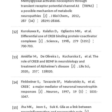
Methylglyoxal activates nociceptors through
transient receptor potential channel A1 （TRPA1）：
a possible mechanism of metabolic
neuropathies［J］.
J Biol Chem
，
2012
，
287
（34）： 28291-28306.
Kurokawa
R
，
Kalafus
D
，
Ogliastro
MH
，
et al
.
[12]
Differential use of CREB binding protein⁃coactivator
complexes［J］.
Science
，
1998
，
279
（5351）：
700-703.
Amidfar
M
，
De Oliveira
J
，
Kucharska
E
，
et al
. The
[13]
role of CREB and BDNF in neurobiology and
treatment of Alzheimer's disease［J］.
Life Sci
，
2020
，
257
： 118020.
Finkbeiner
S
，
Tavazoie
SF
，
Maloratsky
A
，
et al
.
[14]
CREB： a major mediator of neuronal neurotrophin
responses［J］.
Neuron
，
1997
，
19
（5）： 1031-
1047.
Jha
MK
，
Jeon
S
，
Suk
K
. Glia as a link between
[15]