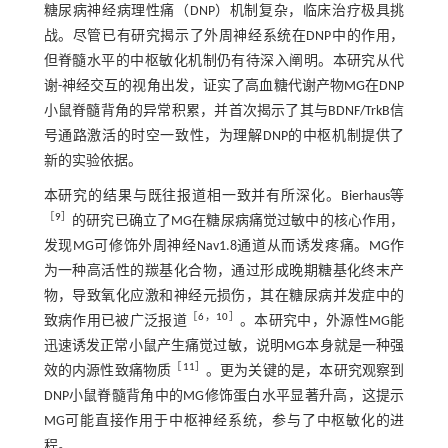
糖尿病神经病理性痛（DNP）机制复杂，临床治疗极具挑
战。尽管已有研究揭示了外周神经系统在DNP中的作用，
但脊髓水平的中枢敏化机制仍有待深入阐明。本研究从代
谢-神经交互的视角出发，证实了高血糖代谢产物MG在DNP
小鼠脊髓背角的异常积累，并首次揭示了其与BDNF/TrkB信
号通路激活的时空一致性，为理解DNP的中枢机制提供了
新的实验依据。
本研究的结果与既往报道相一致并有所深化。Bierhaus等
［
9
］
的研究已确立了MG在糖尿病痛觉过敏中的核心作用，
发现MG可修饰外周神经Nav1.8通道从而诱发疼痛。MG作
为一种高活性的羰基化合物，通过形成晚期糖基化终末产
物，导致氧化应激和神经元损伤，其在糖尿病并发症中的
［
6
，
10
］
致病作用已被广泛报道
。本研究中，外源性MG能
迅速诱发正常小鼠产生痛觉过敏，说明MG本身就是一种强
［
11
］
效的内源性致痛物质
。更为关键的是，本研究观察到
DNP小鼠脊髓背角中的MG修饰蛋白水平显著升高，这提示
MG可能直接作用于中枢神经系统，参与了中枢敏化的进
程。