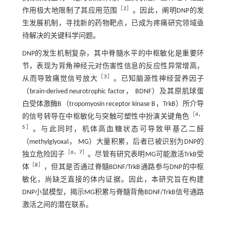
［
2
］
作用极大地限制了其应用范围
。因此，阐明DNP的发
生发展机制，寻找新的药物靶点，已成为疼痛研究领域亟
待解决的关键科学问题。
DNP的发生机制复杂，其中脊髓水平的中枢敏化是重要环
节，表现为背角神经元对伤害性信息的反应性异常增高，
［
3
］
从而导致痛觉信号放大
。已知脑源性神经营养因子
（brain-derived neurotrophic factor， BDNF）及其原肌球蛋
白受体激酶B（tropomyosin receptor kinase B，TrkB）所介导
［
4
，
的信号转导在中枢敏化与突触可塑性中扮演关键角色
5
］
。与此同时，机体高血糖状态可导致甲基乙二醛
（methylglyoxal， MG）大量积累，后者已被识别为DNP的
［
6
，
7
］
独立危险因子
。尽管有研究表明MG可能激活TrkB受
［
8
］
体
，但其是否通过脊髓BDNF/TrkB通路参与DNP的中枢
敏化，尚缺乏直接的体内证据。因此，本研究旨在构建
DNP小鼠模型，揭示MG积累与脊髓背角BDNF/TrkB信号通路
激活之间的潜在联系。