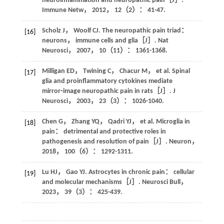
neuroinflammation and neuropathic pain［J］.
Immune Netw
，
2012
，
12
（2）： 41-47.
Scholz
J
，
Woolf
CJ
. The neuropathic pain triad：
[16]
neurons， immune cells and glia［J］.
Nat
Neurosci
，
2007
，
10
（11）： 1361-1368.
Milligan
ED
，
Twining
C
，
Chacur
M
，
et al
. Spinal
[17]
glia and proinflammatory cytokines mediate
mirror⁃image neuropathic pain in rats［J］.
J
Neurosci
，
2003
，
23
（3）： 1026-1040.
Chen
G
，
Zhang
YQ
，
Qadri
YJ
，
et al
. Microglia in
[18]
pain： detrimental and protective roles in
pathogenesis and resolution of pain［J］.
Neuron
，
2018
，
100
（6）： 1292-1311.
Lu
HJ
，
Gao
YJ
. Astrocytes in chronic pain： cellular
[19]
and molecular mechanisms［J］.
Neurosci Bull
，
2023
，
39
（3）： 425-439.