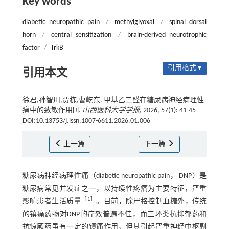
Key words
diabetic neuropathic pain
/
methylglyoxal
/
spinal dorsal
horn
/
central sensitization
/
brain-derived neurotrophic
factor
/
TrkB
引用格式 ▾
引用本文
徐君,孙智川,贾栋,曹屹东. 甲基乙二醛在糖尿病神经病理性
痛中的致敏作用[J].
山西医科大学学报
, 2026, 57(1): 41-45
DOI:10.13753/j.issn.1007-6611.2026.01.006
上一篇
下一篇
糖尿病神经病理性痛（diabetic neuropathic pain， DNP）是
糖尿病常见并发症之一，以持续性疼痛为主要特征，严重
［
1
］
影响患者生活质量
。目前，除严格控制血糖外，传统
的镇痛药物对DNP的疗效普遍不佳，而三环类抗抑郁药和
抗惊厥药虽有一定的镇痛作用，但其引起严重神经中枢副