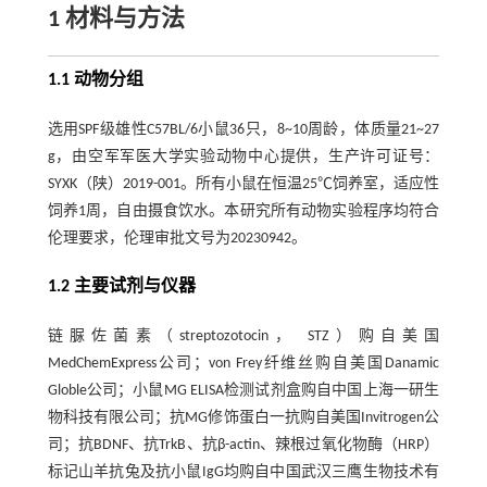
1 材料与方法
1.1 动物分组
选用SPF级雄性C57BL/6小鼠36只，8~10周龄，体质量21~27
g，由空军军医大学实验动物中心提供，生产许可证号：
SYXK（陕）2019-001。所有小鼠在恒温25℃饲养室，适应性
饲养1周，自由摄食饮水。本研究所有动物实验程序均符合
伦理要求，伦理审批文号为20230942。
1.2 主要试剂与仪器
链脲佐菌素（streptozotocin， STZ）购自美国
MedChemExpress公司；von Frey纤维丝购自美国Danamic
Globle公司；小鼠MG ELISA检测试剂盒购自中国上海一研生
物科技有限公司；抗MG修饰蛋白一抗购自美国Invitrogen公
司；抗BDNF、抗TrkB、抗β-actin、辣根过氧化物酶（HRP）
标记山羊抗兔及抗小鼠IgG均购自中国武汉三鹰生物技术有