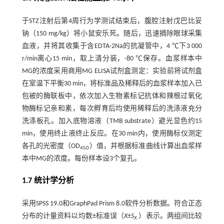
于STZ注射后第4周行为学测试结束后，腹腔注射戊巴比妥
钠（150 mg/kg）将小鼠安乐死。随后，迅速摘除眼球采集
血液，并将其收集于含EDTA·2Na的抗凝管中，4 ℃下3 000
r/min离心15 min，取上清分装，-80 ℃保存。血浆样本中
MG的浓度采用商用MG ELISA试剂盒测定：实验前将试剂盒
在室温下平衡30 min，将标准品及稀释后的血浆样本加入已
包被的酶联板中，依次加入生物素标记抗体和辣根过氧化
物酶标记亲和素，每次孵育后均使用稀释后的洗涤液充分
洗涤板孔。加入底物溶液（TMB substrate）避光显色约15
min，使用终止液终止反应。在30 min内，使用酶标仪测定
各孔的光密度（OD
）值，并根据标准曲线计算出血浆样
450
本中MG的浓度。每份样本设3个复孔。
1.7 统计学分析
采用SPSS 19.0和GraphPad Prism 8.0软件分析数据。符合正态
分布的计量资料以均数±标准误（
X
±
S
）表示。两组间比较
X