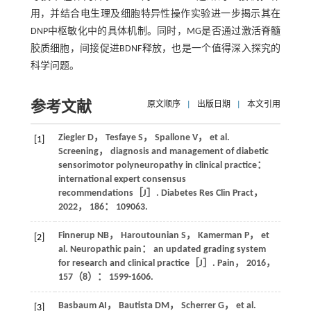
用，并结合电生理及细胞特异性操作实验进一步揭示其在
DNP中枢敏化中的具体机制。同时，MG是否通过激活脊髓
胶质细胞，间接促进BDNF释放，也是一个值得深入探究的
科学问题。
参考文献
原文顺序
|
出版日期
|
本文引用
Ziegler
D
，
Tesfaye
S
，
Spallone
V
，
et al
.
[1]
Screening， diagnosis and management of diabetic
sensorimotor polyneuropathy in clinical practice：
international expert consensus
recommendations［J］.
Diabetes Res Clin Pract
，
2022
，
186
： 109063.
Finnerup
NB
，
Haroutounian
S
，
Kamerman
P
，
et
[2]
al
. Neuropathic pain： an updated grading system
for research and clinical practice［J］.
Pain
，
2016
，
157
（8）： 1599-1606.
Basbaum
AI
，
Bautista
DM
，
Scherrer
G
，
et al
.
[3]