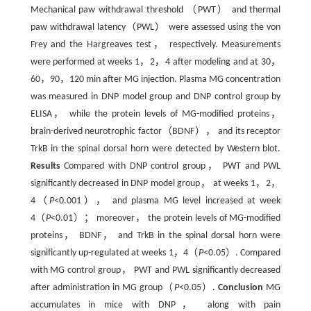
Mechanical paw withdrawal threshold （PWT） and thermal
paw withdrawal latency（PWL） were assessed using the von
Frey and the Hargreaves test， respectively. Measurements
were performed at weeks 1，2，4 after modeling and at 30，
60，90，120 min after MG injection. Plasma MG concentration
was measured in DNP model group and DNP control group by
ELISA， while the protein levels of MG-modified proteins，
brain-derived neurotrophic factor（BDNF）， and its receptor
TrkB in the spinal dorsal horn were detected by Western blot.
Results
Compared with DNP control group， PWT and PWL
significantly decreased in DNP model group， at weeks 1，2，
4（
P
<0.001）， and plasma MG level increased at week
4（
P
<0.01）； moreover， the protein levels of MG-modified
proteins， BDNF， and TrkB in the spinal dorsal horn were
significantly up-regulated at weeks 1，4（
P
<0.05）. Compared
with MG control group， PWT and PWL significantly decreased
after administration in MG group（
P
<0.05）.
Conclusion
MG
accumulates in mice with DNP， along with pain