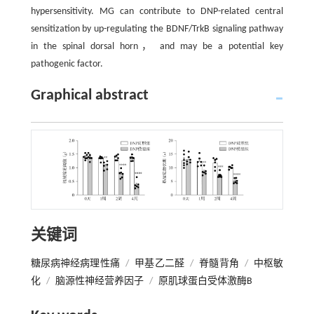
hypersensitivity. MG can contribute to DNP-related central
sensitization by up-regulating the BDNF/TrkB signaling pathway
in the spinal dorsal horn， and may be a potential key
pathogenic factor.
Graphical abstract
关键词
糖尿病神经病理性痛
/
甲基乙二醛
/
脊髓背角
/
中枢敏
化
/
脑源性神经营养因子
/
原肌球蛋白受体激酶B