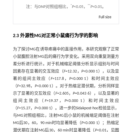
*
**
注：
与DNP对照组相比，
P
<0.05，
P
<0.01。
Full size
2.3 外源性MG对正常小鼠痛行为学的影响
为了探讨MG在诱导疼痛中的直接作用，本研究观察了正常
小鼠腹腔注射MG后的痛行为学变化。采用双向重复测量方
差分析进行统计。对于机械缩足阈值分析显示组别与时间
因素存在显著的交互效应（
F
=12.32，
P
<0.000 1），以及显
著的组间主效应（
F
=117.8，
P
<0.000 1）和时间主效应
（
F
=32.98，
P
<0.000 1）。对于热缩足潜伏期，分析同样显
示了显著的交互效应（
F
=2.605，
P
=0.043 6），以及显著的
组间主效应（
F
=19.37，
P
<0.000 1）和时间主效应
（
F
=15.27，
P
<0.000 1）。进一步的Sidakpost-hoc检验显示，
与MG对照组相比，注射MG后小鼠的机械缩足阈值在注射
MG后30，60，90 min时均显著降低（
P
<0.000 1）；热缩足
潜伏期在注射MG后30，60 min时显著降低（
P
<0.01，见
图