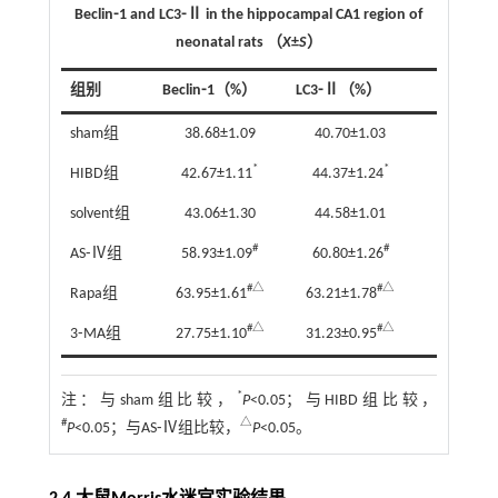
Beclin⁃1 and LC3⁃Ⅱ in the hippocampal CA1 region of
neonatal rats （
X
±
S
）
组别
Beclin⁃1（%）
LC3⁃Ⅱ（%）
sham组
38.68±1.09
40.70±1.03
*
*
HIBD组
42.67±1.11
44.37±1.24
solvent组
43.06±1.30
44.58±1.01
#
#
AS⁃Ⅳ组
58.93±1.09
60.80±1.26
#△
#△
Rapa组
63.95±1.61
63.21±1.78
#△
#△
3⁃MA组
27.75±1.10
31.23±0.95
*
注：
与sham组比较，
P
<0.05；与HIBD组比较，
#
△
P
<0.05；与AS⁃Ⅳ组比较，
P
<0.05。