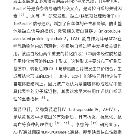
发生发展是由多条信号通路共同介导来完成，其中mTOR、
Beclin-1等是多条信号通路的交叉点，是调控自噬的关键因
［
7
］
［
8
］
素
。Liu等
研究发现，缺血/缺氧预处理激活了HIF-
1α/Beclin-1信号通路，增加了自噬体的产生和降解，防止整
体脑缺血诱导的损伤；微管相关蛋白轻链3（microtubule-
associated protein light chain 3，LC3）蛋白作为酵母ATG8在
哺乳动物体内的同源物，在细胞自噬过程中发挥着关键作
用。该蛋白经历两个重要的转化阶段：LC3前体经过脱羟基
作用转化为可溶性LC3-Ⅰ形式，这种形式主要分布于细胞质
基质中；转化后的LC3-Ⅰ与磷脂酰乙醇胺发生共价结合，生
成膜结合形式的LC3-Ⅱ。其中，LC3-Ⅱ能够特异性地定位于
自噬体膜结构上，因此被广泛认为是自噬体形成过程中最
具代表性的分子标记物，其表达水平常被用作评估自噬活
［
9
］
性的重要指标
。
黄芪甲苷，又称黄芪皂苷Ⅳ（astragaloside Ⅳ，AS-Ⅳ），
是从黄芪膜中提取出的有效物质，具有抗炎、抗氧化、抗
［
10
，
11
］
［
12
］
凋亡等多种药理作用
。李娜等
研究显示，
AS-Ⅳ通过调控NLRP3/Caspase-1通路，抑制缺氧缺血性脑损