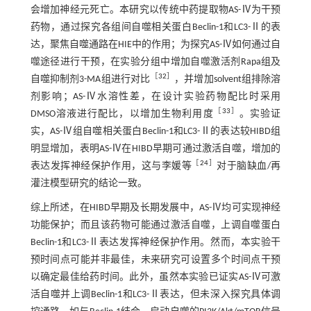
会增加神经元死亡。本研究以传统中药提取物AS-Ⅳ为干预
药物，通过探究各组间自噬相关蛋白Beclin-1和LC3-Ⅱ的表
达，聚焦自噬通路在HIE中的作用；为探究AS-Ⅳ如何通过自
噬途径进行干预，在实验分组中增加自噬激活剂Rapa组及
［
32
］
自噬抑制剂3-MA组进行对比
，并增加solvent组排除溶
剂影响；AS-Ⅳ水溶性差，在设计实验药物配比时采用
［
33
］
DMSO溶液进行配比，以增加生物利用度
。实验证
实，AS-Ⅳ组自噬相关蛋白Beclin-1和LC3-Ⅱ的表达较HIBD组
明显增加，表明AS-Ⅳ在HIBD早期可通过激活自噬，增加的
［
24
］
表达发挥神经保护作用，这与李媛等
对于脑缺血/再
灌注模型研究的结论一致。
综上所述，在HIBD早期及长期发展中，AS-Ⅳ均可实现神经
功能保护；而且该药物可能通过激活自噬，上调自噬蛋白
Beclin-1和LC3-Ⅱ表达发挥神经保护作用。然而，本实验干
预时间点可能并非最佳，未来研究可设置多个时间点干预
以确定最佳给药时间。此外，虽然本实验已证实AS-Ⅳ可激
活自噬并上调Beclin-1和LC3-Ⅱ表达，但未深入探究具体调