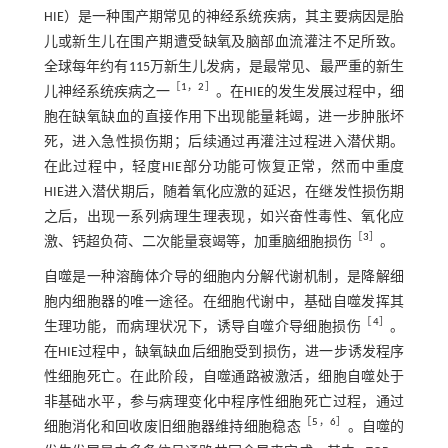
HIE）是一种围产期常见的神经系统疾病，其主要病因是胎
儿或新生儿在围产期遭受缺氧及脑部血流灌注不足所致。
全球每年约有115万新生儿发病，是最常见、最严重的新生
［
1
，
2
］
儿神经系统疾病之一
。在HIE的发生发展过程中，细
胞在缺氧缺血的直接作用下出现能量耗竭，进一步肿胀坏
死，进入急性损伤期；后续通过再灌注过程进入潜伏期。
在此过程中，轻度HIE部分功能可恢复正常，然而中重度
HIE进入潜伏期后，随着氧化应激的延迟，在继发性损伤期
之后，出现一系列病理生理表现，如兴奋性毒性、氧化应
［
3
］
激、钙超负荷、二次能量衰竭等，加重脑细胞损伤
。
自噬是一种溶酶体介导的细胞内分解代谢机制，是降解细
胞内细胞器的唯一途径。在细胞代谢中，基础自噬发挥其
［
4
］
生理功能，而病理状况下，诱导自噬介导细胞损伤
。
在HIE过程中，缺氧缺血后细胞受到损伤，进一步诱发程序
性细胞死亡。在此阶段，自噬通路被激活，细胞自噬处于
非基础水平，参与病理变化中程序性细胞死亡过程，通过
［
5
，
6
］
细胞消化和回收废旧细胞器维持细胞稳态
。自噬的