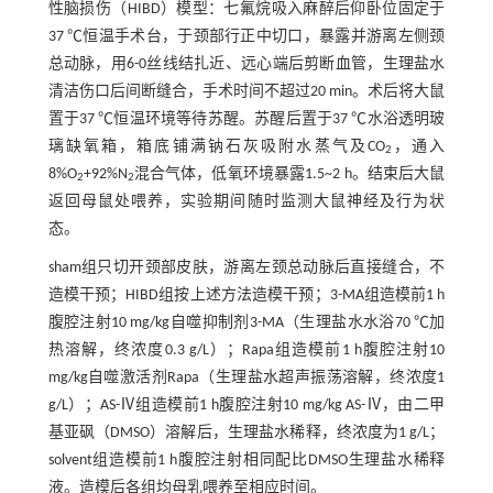
性脑损伤（HIBD）模型：七氟烷吸入麻醉后仰卧位固定于
37 ℃恒温手术台，于颈部行正中切口，暴露并游离左侧颈
总动脉，用6-0丝线结扎近、远心端后剪断血管，生理盐水
清洁伤口后间断缝合，手术时间不超过20 min。术后将大鼠
置于37 ℃恒温环境等待苏醒。苏醒后置于37 ℃水浴透明玻
璃缺氧箱，箱底铺满钠石灰吸附水蒸气及CO
，通入
2
8%O
+92%N
混合气体，低氧环境暴露1.5~2 h。结束后大鼠
2
2
返回母鼠处喂养，实验期间随时监测大鼠神经及行为状
态。
sham组只切开颈部皮肤，游离左颈总动脉后直接缝合，不
造模干预；HIBD组按上述方法造模干预；3-MA组造模前1 h
腹腔注射10 mg/kg自噬抑制剂3-MA（生理盐水水浴70 ℃加
热溶解，终浓度0.3 g/L）；Rapa组造模前1 h腹腔注射10
mg/kg自噬激活剂Rapa（生理盐水超声振荡溶解，终浓度1
g/L）；AS-Ⅳ组造模前1 h腹腔注射10 mg/kg AS-Ⅳ，由二甲
基亚砜（DMSO）溶解后，生理盐水稀释，终浓度为1 g/L；
solvent组造模前1 h腹腔注射相同配比DMSO生理盐水稀释
液。造模后各组均母乳喂养至相应时间。