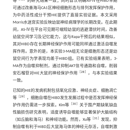
等
的研究结果一致；同时首次明确AS-Ⅳ在HIBD早期
可通过改善海马CA1区神经细胞形态与排列发挥保护作用，
为中药活性成分干预HIE提供了直接实验证据。本文采用
Morris水迷宫实验反映幼鼠神经病理学的长期改变。在此期
间，AS-Ⅳ在平台可见期可缩短幼鼠的逃避潜伏时间，改善
幼鼠空间学习及记忆能力，这与Rapa干预后的结果相似，
其对HIBD存在长期神经保护作用可能同样通过激活自噬发
挥作用。意外的是，本实验3-MA组无论是细胞形态还是幼
鼠空间行为学表现均差于HIBD组。已有实验结果表明，3-
MA作为自噬抑制剂，通过抑制AKT信号通路和自噬，削弱
［
28
］
安石榴苷对HIE大鼠的神经保护作用
，与本实验结果
一致。
已知的HIE的发病机制包括氧化应激、神经炎症、细胞凋亡
［
29
］
等
，细胞自噬在HIBD发生发展过程中是否发挥神经保
［
30
］
护作用仍需进一步探索。Kim等
关于围产期缺氧缺血
性脑损伤研究表明，适度诱导自噬能够显著保护大脑结构
［
31
］
（如丘脑和海马）和神经功能。然而，Xu等
发现，抑
制自噬有利于HIBD后大鼠海马体的神经元存活，自噬刺激