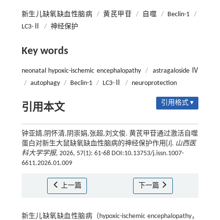
新生儿缺氧缺血性脑病
/
黄芪甲苷
/
自噬
/
Beclin-1
/
LC3-Ⅱ
/
神经保护
Key words
neonatal hypoxic-ischemic encephalopathy
/
astragaloside Ⅳ
/
autophagy
/
Beclin-1
/
LC3-Ⅱ
/
neuroprotection
引用格式 ▾
引用本文
钟亚婧,阴怀清,阴崇娟,张超,刘文俊. 黄芪甲苷通过激活自噬
蛋白对新生大鼠缺氧缺血性脑病的神经保护作用[J].
山西医
科大学学报
, 2026, 57(1): 61-68 DOI:10.13753/j.issn.1007-
6611.2026.01.009
上一篇
下一篇
新生儿缺氧缺血性脑病（hypoxic-ischemic encephalopathy，