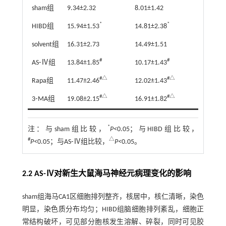
sham组
9.34±2.32
8.01±1.42
*
*
HIBD组
15.94±1.53
14.81±2.38
solvent组
16.31±2.73
14.49±1.51
#
#
AS⁃Ⅳ组
13.84±1.85
10.17±1.43
#△
#△
Rapa组
11.47±2.46
12.02±1.43
#△
#△
3⁃MA组
19.08±2.15
16.91±1.82
*
注：
与sham组比较，
P<
0.05；与HIBD组比较，
#
△
P<
0.05；与AS⁃Ⅳ组比较，
P<
0.05。
2.2 AS-Ⅳ对新生大鼠海马神经元病理变化的影响
sham组海马CA1区细胞排列整齐，核居中，核仁清晰，染色
明显，染色质分布均匀；HIBD组脑细胞排列紊乱，细胞正
常结构破坏，可见部分胞核发生溶解、碎裂，同时可见胶