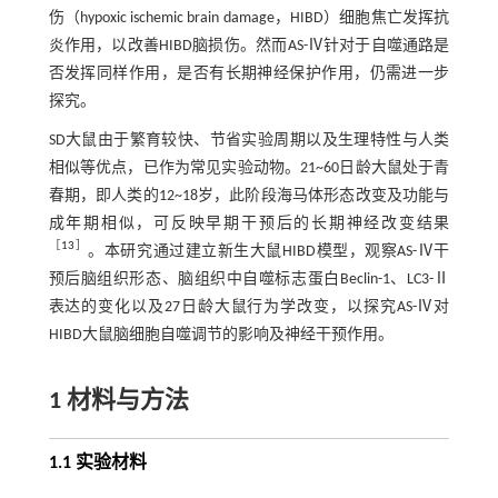
伤（hypoxic ischemic brain damage，HIBD）细胞焦亡发挥抗
炎作用，以改善HIBD脑损伤。然而AS-Ⅳ针对于自噬通路是
否发挥同样作用，是否有长期神经保护作用，仍需进一步
探究。
SD大鼠由于繁育较快、节省实验周期以及生理特性与人类
相似等优点，已作为常见实验动物。21~60日龄大鼠处于青
春期，即人类的12~18岁，此阶段海马体形态改变及功能与
成年期相似，可反映早期干预后的长期神经改变结果
［
13
］
。本研究通过建立新生大鼠HIBD模型，观察AS-Ⅳ干
预后脑组织形态、脑组织中自噬标志蛋白Beclin-1、LC3-Ⅱ
表达的变化以及27日龄大鼠行为学改变，以探究AS-Ⅳ对
HIBD大鼠脑细胞自噬调节的影响及神经干预作用。
1 材料与方法
1.1 实验材料