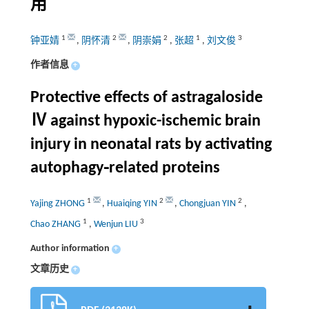
用
1
2
2
1
3
钟亚婧
,
阴怀清
,
阴崇娟
,
张超
,
刘文俊
作者信息
+
Protective effects of astragaloside
Ⅳ against hypoxic-ischemic brain
injury in neonatal rats by activating
autophagy⁃related proteins
1
2
2
Yajing ZHONG
,
Huaiqing YIN
,
Chongjuan YIN
,
1
3
Chao ZHANG
,
Wenjun LIU
Author information
+
文章历史
+