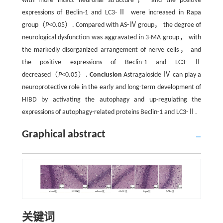
with more intact neuronal structure， and the positive
expressions of Beclin-1 and LC3-Ⅱ were increased in Rapa
group（
P
<0.05）. Compared with AS-Ⅳ group， the degree of
neurological dysfunction was aggravated in 3-MA group， with
the markedly disorganized arrangement of nerve cells， and
the positive expressions of Beclin-1 and LC3-Ⅱ
decreased（
P
<0.05）.
Conclusion
Astragaloside Ⅳ can play a
neuroprotective role in the early and long-term development of
HIBD by activating the autophagy and up-regulating the
expressions of autophagy-related proteins Beclin-1 and LC3-Ⅱ.
Graphical abstract
关键词