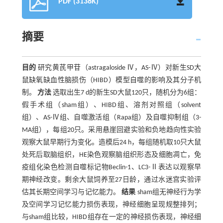
PDF (3138K)
摘要
目的
研究黄芪甲苷（astragaloside Ⅳ，AS-Ⅳ）对新生SD大
鼠缺氧缺血性脑损伤（HIBD）模型自噬的影响及其分子机
制。
方法
选取出生7 d的新生SD大鼠120只，随机分为6组：
假手术组（sham组）、HIBD组、溶剂对照组（solvent
组）、AS-Ⅳ组、自噬激活组（Rapa组）及自噬抑制组（3-
MA组），每组20只。采用悬崖回避实验和负地趋向性实验
观察大鼠早期行为变化。造模后24 h，每组随机取10只大鼠
处死后取脑组织，HE染色观察脑组织形态及细胞凋亡，免
疫组化染色检测自噬标记物Beclin-1、LC3-Ⅱ表达以观察早
期神经改变。剩余大鼠饲养至27日龄，通过水迷宫实验评
估其长期空间学习与记忆能力。
结果
sham组无神经行为学
及空间学习记忆能力损伤表现，神经细胞呈现规整排列；
与sham组比较，HIBD组存在一定的神经损伤表现，神经细