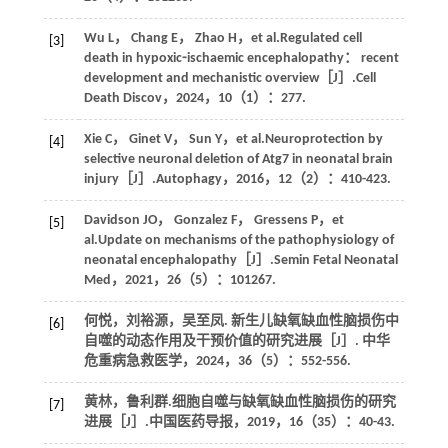
Wu
L
，
Chang
E
，
Zhao
H
，
et al
.Regulated cell
[3]
death in hypoxic⁃ischaemic encephalopathy： recent
development and mechanistic overview［J］.
Cell
Death Discov
，
2024
，
10
（1）：277.
Xie
C
，
Ginet
V
，
Sun
Y
，
et al
.Neuroprotection by
[4]
selective neuronal deletion of Atg7 in neonatal brain
injury［J］.
Autophagy
，
2016
，
12
（2）：410-423.
Davidson
JO
，
Gonzalez
F
，
Gressens
P
，
et
[5]
al
.Update on mechanisms of the pathophysiology of
neonatal encephalopathy［J］.
Semin Fetal Neonatal
Med
，
2021
，
26
（5）：101267.
何悦，刘裕源，吴至凤. 新生儿缺氧缺血性脑损伤中
[6]
自噬的动态作用及干预价值的研究进展［J］.
中华
危重病急救医学
，
2024
，
36
（5）：552-556.
黄林，鲁利群.细胞自噬与缺氧缺血性脑损伤的研究
[7]
进展［J］.
中国医药导报
，
2019
，
16
（35）：40-43.