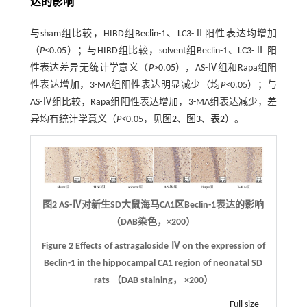
达的影响
与sham组比较，HIBD组Beclin-1、LC3-Ⅱ阳性表达均增加
（
P<
0.05）；与HIBD组比较，solvent组Beclin-1、LC3-Ⅱ 阳
性表达差异无统计学意义（
P>
0.05），AS-Ⅳ组和Rapa组阳
性表达增加，3-MA组阳性表达明显减少（均
P<
0.05）；与
AS-Ⅳ组比较，Rapa组阳性表达增加，3-MA组表达减少，差
异均有统计学意义（
P<
0.05，见
图2
、
图3
、
表2
）。
图2 AS-Ⅳ对新生SD大鼠海马CA1区Beclin-1表达的影响
（DAB染色，×200）
Figure 2 Effects of astragaloside Ⅳ on the expression of
Beclin-1 in the hippocampal CA1 region of neonatal SD
rats （DAB staining， ×200）
Full size