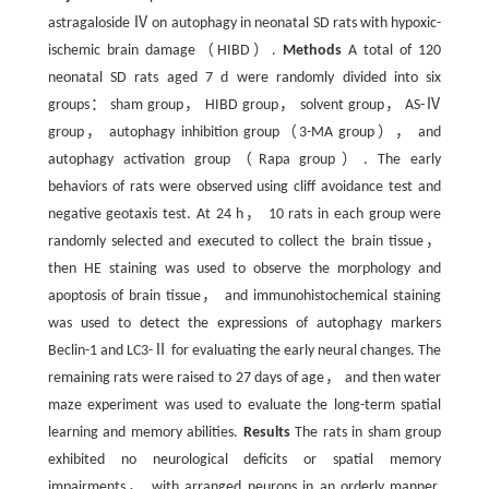
astragaloside Ⅳ on autophagy in neonatal SD rats with hypoxic-
ischemic brain damage（HIBD）.
Methods
A total of 120
neonatal SD rats aged 7 d were randomly divided into six
groups： sham group， HIBD group， solvent group， AS-Ⅳ
group， autophagy inhibition group（3-MA group）， and
autophagy activation group（Rapa group）. The early
behaviors of rats were observed using cliff avoidance test and
negative geotaxis test. At 24 h， 10 rats in each group were
randomly selected and executed to collect the brain tissue，
then HE staining was used to observe the morphology and
apoptosis of brain tissue， and immunohistochemical staining
was used to detect the expressions of autophagy markers
Beclin-1 and LC3-Ⅱ for evaluating the early neural changes. The
remaining rats were raised to 27 days of age， and then water
maze experiment was used to evaluate the long-term spatial
learning and memory abilities.
Results
The rats in sham group
exhibited no neurological deficits or spatial memory
impairments， with arranged neurons in an orderly manner.