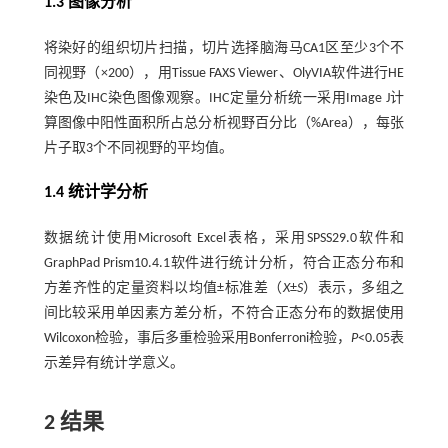
1.3 图像分析
将染好的组织切片扫描，切片选择脑海马CA1区至少3个不
同视野（×200），用Tissue FAXS Viewer、OlyVIA软件进行HE
染色及IHC染色图像观察。IHC定量分析统一采用Image J计
算图像中阳性面积所占总分析视野百分比（%Area），每张
片子取3个不同视野的平均值。
1.4 统计学分析
数据统计使用Microsoft Excel表格，采用SPSS29.0软件和
GraphPad Prism10.4.1软件进行统计分析，符合正态分布和
方差齐性的定量资料以均值±标准差（
X
±
S
）表示，多组之
间比较采用单因素方差分析，不符合正态分布的数据使用
Wilcoxon检验，事后多重检验采用Bonferroni检验，
P
<0.05表
示差异有统计学意义。
2 结果