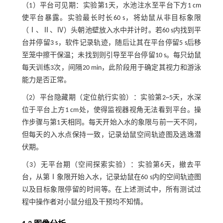
（1）平台可见期：实验第1天，水池注水至平台下方1 cm
使平台暴露。实验最长时长60 s，将幼鼠从非目标象限
（Ⅰ、Ⅱ、Ⅳ）头朝池壁放入水中并计时。若60 s内找到平
台并停留3 s，软件记录轨迹，随后让其在平台停留5 s后移
至笼中擦干保温；未找到则引导至平台停留10 s。每只幼鼠
每天训练3次，间隔20 min，此阶段用于确定其视力和游泳
能力是否正常。
（2）平台隐藏期（定位航行实验）：实验第2~5天，水深
位于平台上方1 cm处，使得监视器视角无法看到平台。操
作步骤与第1天相同。每天开始入水的象限与前一天不同，
但每天的入水点保持一致，记录幼鼠空间轨迹图及逃逸潜
伏期。
（3）无平台期（空间探索实验）：实验第6天，撤去平
台，从第Ⅰ象限开始入水，记录幼鼠在60 s内的空间轨迹图
以及目标象限停留的时间等。在上述测试中，所有测试过
程中操作者对小鼠分组及干预均不知情。