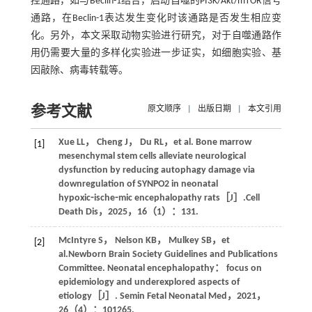
控通路，如与Beclin-1结合，启动自噬的PI3K/Akt/mTOR信号
通路，在Beclin-1表达发生变化时该通路是否发生相应变
化。另外，本文采取动物实验进行研究，对于自噬通路作
用仍需要大量的多样化实验进一步证实，如细胞实验、基
因敲除、病毒转载等。
参考文献
原文顺序
|
出版日期
|
本文引用
Xue
LL
，
Cheng
J
，
Du
RL
，
et al
. Bone marrow
[1]
mesenchymal stem cells alleviate neurological
dysfunction by reducing autophagy damage via
downregulation of SYNPO2 in neonatal
hypoxic⁃ische⁃mic encephalopathy rats［J］.
Cell
Death Dis
，
2025
，
16
（1）：131.
McIntyre
S
，
Nelson
KB
，
Mulkey
SB
，
et
[2]
al
.Newborn Brain Society Guidelines and Publications
Committee. Neonatal encephalopathy： focus on
epidemiology and underexplored aspects of
etiology［J］.
Semin Fetal Neonatal Med
，
2021
，
26
（4）：101265.