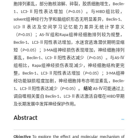
胞排列紊乱，部分胞核溶解、碎裂，胶质细胞增生，Beclin-
1、LC3-Ⅱ阳性表达增加（
P
<0.05）。与HIBD组比较，
solvent组神经行为学和脑组织形态无明显差异，Beclin-1、
LC3-Ⅱ表达及空间学习记忆能力差异无统计学意义
（
P>
0.05）；AS-Ⅳ组和Rapa组神经细胞排列较为规整，
Beclin-1、LC3-Ⅱ阳性表达增加，水迷宫逃逸潜伏期明显缩
短（
P<
0.05）；3-MA组神经损伤表现增加，神经细胞排列
紊乱，Beclin-1、LC3-Ⅱ阳性表达减少（
P
<0.05）。与AS-Ⅳ
组相比，Rapa组神经损伤表现减少，神经细胞结构更完
整，Beclin-1、LC3-Ⅱ阳性表达增加（
P
<0.05）；3-MA组神
经功能缺损程度加剧，神经细胞排布亦明显紊乱，Beclin-
1、LC3-Ⅱ阳性表达减少（
P<
0.05）。
结论
AS-Ⅳ可能通过上
调自噬相关蛋白 Beclin-1、LC3-Ⅱ表达激活自噬在HIBD早期
及长期发展中发挥神经保护作用。
Abstract
Objective
To explore the effect and molecular mechanism of