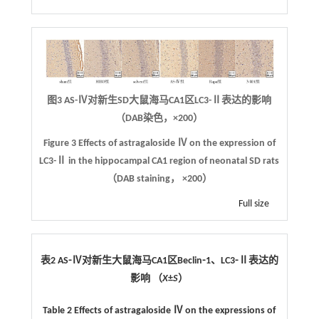
图3 AS-Ⅳ对新生SD大鼠海马CA1区LC3-Ⅱ表达的影响
（DAB染色，×200）
Figure 3 Effects of astragaloside Ⅳ on the expression of
LC3-Ⅱ in the hippocampal CA1 region of neonatal SD rats
（DAB staining， ×200）
Full size
表2 AS⁃Ⅳ对新生大鼠海马CA1区Beclin⁃1、LC3⁃Ⅱ表达的
影响 （
X
±
S
）
Table 2 Effects of astragaloside Ⅳ on the expressions of