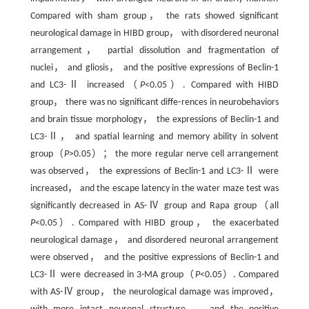
Compared with sham group， the rats showed significant
neurological damage in HIBD group， with disordered neuronal
arrangement， partial dissolution and fragmentation of
nuclei， and gliosis， and the positive expressions of Beclin-1
and LC3-Ⅱ increased（
P
<0.05）. Compared with HIBD
group， there was no significant diffe⁃rences in neurobehaviors
and brain tissue morphology， the expressions of Beclin-1 and
LC3-Ⅱ， and spatial learning and memory ability in solvent
group（
P
>0.05）； the more regular nerve cell arrangement
was observed， the expressions of Beclin-1 and LC3-Ⅱ were
increased， and the escape latency in the water maze test was
significantly decreased in AS-Ⅳ group and Rapa group（all
P
<0.05）. Compared with HIBD group， the exacerbated
neurological damage， and disordered neuronal arrangement
were observed， and the positive expressions of Beclin-1 and
LC3-Ⅱ were decreased in 3-MA group（
P
<0.05）. Compared
with AS-Ⅳ group， the neurological damage was improved，