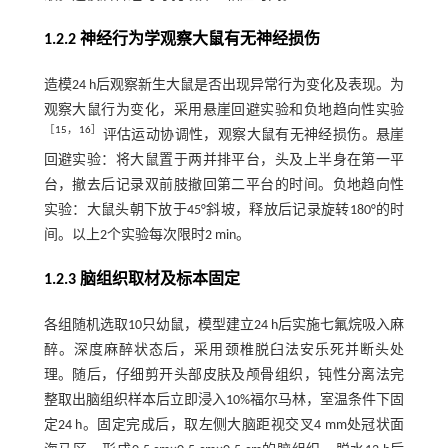
1.2.2 神经行为学观察大鼠有无神经损伤
造模24 h后观察新生大鼠是否出现异常行为变化及表现。为
观察大鼠行为变化，采用悬崖回避实验和负地趋向性实验
［
15
，
16
］
评估运动协调性，观察大鼠有无神经损伤。悬崖
回避实验：将大鼠置于两并排平台，头及上半身在第一平
台，撤去后记录双前肢撤回第二平台的时间。负地趋向性
实验：大鼠头朝下放于45°斜坡，释放后记录旋转180°的时
间。以上2个实验每次限时2 min。
1.2.3 脑组织取材及标本固定
各组随机选取10只幼鼠，模型建立24 h后实施七氟烷吸入麻
醉。深度麻醉状态后，采用颈椎脱臼法安乐死并断头处
理。随后，仔细剪开头部皮肤及颅骨组织，钝性分离法完
整取出脑组织样本后立即浸入10%福尔马林，室温条件下固
定24 h。固定完成后，取左侧大脑距视交叉4 mm处冠状面