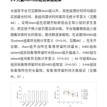
2.4 大鼠Morris水迷宫实验结果
水迷宫平台可见期除sham组以外，其他组潜伏时间均接近
实验最长时间，各组间潜伏时间差异无统计学意义（见
图
4
A），证明sham组在初期开始表现出正常小鼠的求生意
识，而实验干预小鼠仍需后续训练。平台隐藏期各组小鼠
随着训练时长的增加，潜伏期逐渐缩短，在此期间HIBD组
与solvent组差异无统计学意义（
P>
0.05，见
图4
B）。在无平
台期，sham组平台所在象限停留时间最长；HIBD组和
solvent组目标象限停留时长较sham组大幅减少，HIBD组与
solvent组间差异无统计学意义（
P>
0.05）；AS-Ⅳ组和Rapa
组目标象限停留时长较HIBD组增加（
P<
0.05）；3-MA组目
标象限所在时长最短，各象限停留时间大致接近（见
图
4
C，D）。