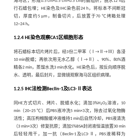
海马区，形成0.5 cm×0.5 cm×0.5 cm的脑组织，脱水12 h后
行石蜡包埋；HE染色及IHC染色前24 h，将标本不间断冠
切，厚度约5 μm，制备切片，后放置于70 ℃烤箱处理
12~24 h。
1.2.4 HE染色观察CA1区细胞形态
将石蜡标本切片烤片后，经3份二甲苯（Ⅰ→Ⅱ→Ⅲ）各浸
10 min脱蜡；再依次用无水乙醇（Ⅰ→Ⅱ）、90%、80%酒
精各2 min，蒸馏水洗3 min水化。HE染色后，按反向顺序脱
水、透明，最后封片，显微镜观察海马区组织病理。
1.2.5 IHC法检测Beclin-1及LC3-Ⅱ表达
同HE方式切片、烤片、脱蜡水化；滴加3%H
O
溶液，10
2
2
min（20~25 ℃）后PBS液冲洗5 min×3次，除去过氧化物酶
活性；高压枸橼酸缓冲液维持1 min后自然冷却，PBS液清洗
（3 min×3次）修复抗原；滴加5%BSA封闭液恒温放置30 min
后轻轻甩干，加一抗（Beclin-1及LC3-Ⅱ，PBS液稀释为