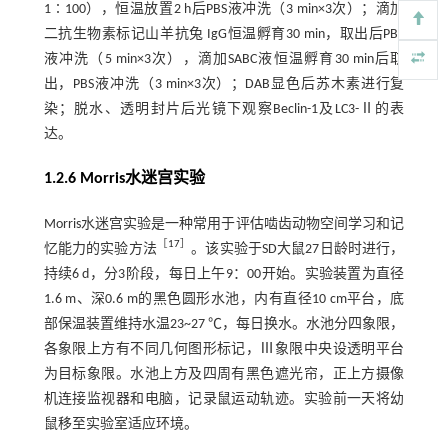
1∶100），恒温放置2 h后PBS液冲洗（3 min×3次）；滴加
二抗生物素标记山羊抗兔 IgG恒温孵育30 min，取出后PBS
液冲洗（5 min×3次），滴加SABC液恒温孵育30 min后取
出，PBS液冲洗（3 min×3次）；DAB显色后苏木素进行复
染；脱水、透明封片后光镜下观察Beclin-1及LC3-Ⅱ的表
达。
1.2.6 Morris水迷宫实验
Morris水迷宫实验是一种常用于评估啮齿动物空间学习和记
［
17
］
忆能力的实验方法
。该实验于SD大鼠27日龄时进行，
持续6 d，分3阶段，每日上午9：00开始。实验装置为直径
1.6 m、深0.6 m的黑色圆形水池，内有直径10 cm平台，底
部保温装置维持水温23~27 ℃，每日换水。水池分四象限，
各象限上方有不同几何图形标记，Ⅲ象限中央设透明平台
为目标象限。水池上方及四周有黑色遮光帘，正上方摄像
机连接监视器和电脑，记录鼠运动轨迹。实验前一天将幼
鼠移至实验室适应环境。