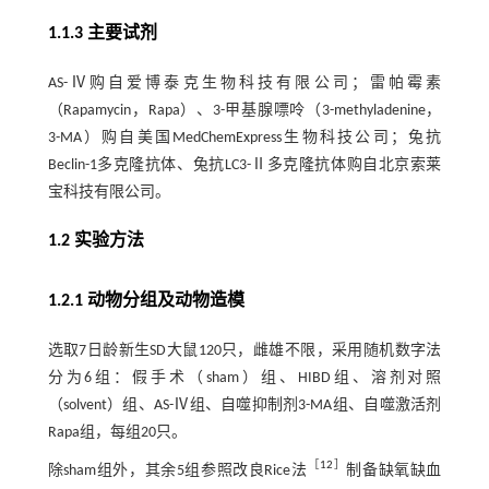
1.1.3 主要试剂
AS-Ⅳ购自爱博泰克生物科技有限公司；雷帕霉素
（Rapamycin，Rapa）、3-甲基腺嘌呤（3-methyladenine，
3-MA）购自美国MedChemExpress生物科技公司；兔抗
Beclin-1多克隆抗体、兔抗LC3-Ⅱ多克隆抗体购自北京索莱
宝科技有限公司。
1.2 实验方法
1.2.1 动物分组及动物造模
选取7日龄新生SD大鼠120只，雌雄不限，采用随机数字法
分为6组：假手术（sham）组、HIBD组、溶剂对照
（solvent）组、AS-Ⅳ组、自噬抑制剂3-MA组、自噬激活剂
Rapa组，每组20只。
［
12
］
除sham组外，其余5组参照改良Rice法
制备缺氧缺血