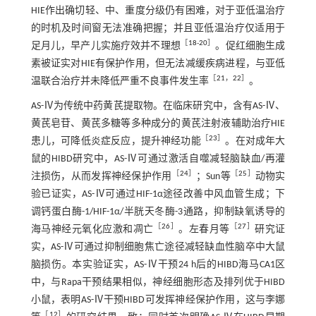
HIE作出确切轻、中、重度分级仍有困难，对于亚低温治疗
的时机及时间窗无法准确把握；并且亚低温治疗仅适用于
［
18
-
20
］
足月儿，早产儿实施疗效并不理想
。促红细胞生成
素被证实对HIE有保护作用，但无法减缓疾病进程，与亚低
［
21
，
22
］
温联合治疗并未降低严重不良事件发生率
。
AS-Ⅳ为传统中药黄芪提取物。在临床研究中，含有AS-Ⅳ、
黄芪皂苷、黄芪多糖等多种成分的黄芪注射液辅助治疗HIE
［
23
］
患儿，可降低炎症反应，提升神经功能
。在对成年大
鼠的HIBD研究中，AS-Ⅳ可通过激活自噬减轻脑缺血/再灌
［
24
］
［
25
］
注损伤，从而发挥神经保护作用
；Sun等
动物实
验已证实，AS-Ⅳ可通过HIF-1α途径改善中风血管生成；下
调钙蛋白酶-1/HIF-1α/半胱天冬酶-3通路，抑制缺氧诱导的
［
26
］
［
27
］
海马神经元氧化应激和凋亡
。左春月等
研究证
实，AS-Ⅳ可通过抑制细胞焦亡途径减轻缺血性脑卒中大鼠
脑损伤。本实验证实，AS-Ⅳ干预24 h后的HIBD海马CA1区
中，与Rapa干预结果相似，神经细胞形态及排列优于HIBD
小鼠，表明AS-Ⅳ干预HIBD可发挥神经保护作用，这与李娜
［
12
］