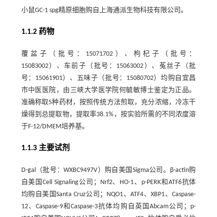
小鼠GC-1 spg精原细胞购自上海通派生物科技有限公司。
1.1.2 药物
覆盆子（批号：15071702）、枸杞子（批号：
15083002）、车前子（批号：15063002）、菟丝子（批
号：15061901）、五味子（批号：15080702）均购自宜昌
市中医医院，由三峡大学医学院何毓敏博士鉴定为正品。
准确称取5种药材，按照传统方法煎取，充分浓缩，冷冻干
燥得到总提取物，提取率38.1%，按实验所需的不同浓度溶
于F-12/DMEM培养基。
1.1.3 主要试剂
D-gal（批号：WXBC9497V）购自美国Sigma公司。β-actin购
自美国Cell Signaling公司；Nrf2、HO-1、p-PERK和ATF6抗体
均购自美国Santa Cruz公司；NQO1、ATF4、XBP1、Caspase-
12、Caspase-9和Caspase-3抗体均购自英国Abcam公司；p-