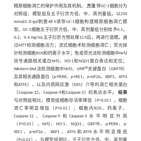
精原细胞凋亡的保护作用及其机制。
方法
将GC-1细胞分为
对照组、模型组及五子衍宗方低、中、高剂量组。以250
mmol/L D-gal刺激48 h诱导GC-1细胞构建精原细胞凋亡模
型。GC-1细胞五子衍宗方低、中、高剂量组分别给予0.1，
0.2，0.4 mg/mL五子衍宗方预处理12 h后，再进行造模。通
过MTT检测细胞活力；流式细胞术检测细胞凋亡；荧光探
针检测细胞ROS和钙离子水平；免疫荧光法检测细胞中Nrf2
信号通路相关蛋白Nrf2、HO-1和NQO1蛋白表达和定位；
ER
Western blot法检测细胞中Nrf2、UPR
关键蛋白（GRP78）
及其相关通路蛋白（p-PERK、p-IRE1、p-eIF2α、XBP1、ATF4
和ATF6），以及内质网应激（ERS）介导的凋亡相关蛋白
（Caspase-12、Caspase-9和Caspase-3）的表达水平。
结果
与对照组相比，模型组细胞存活率降低（
P<
0.01），细胞
凋亡率明显增加（
P<
0.01）；细胞内ROS、钙离子、
Caspase-12、Caspase-9和Caspase-3水平明显升高
（
P<
0.01），Nrf2、HO-1、NQO1、GRP78、p-PERK、p-
IRE1、p-eIF2α、XBP1、ATF4和ATF6水平明显降低
（
P
<0.01）。与模型组相比，五子衍宗方低、中、高剂量