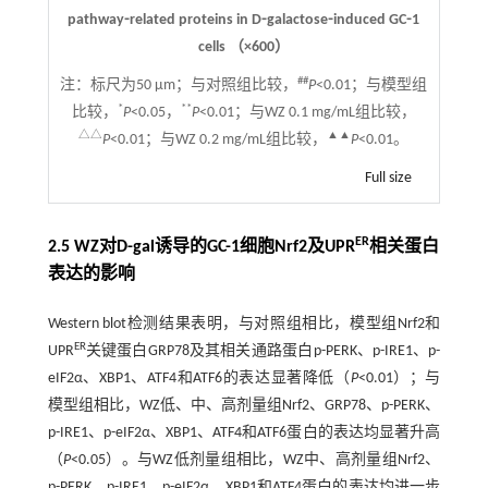
pathway⁃related proteins in D⁃galactose⁃induced GC⁃1
cells （×600）
##
注：
标尺为50 μm；与对照组比较，
P
<0.01；与模型组
*
**
比较，
P
<0.05，
P
<0.01；与WZ 0.1 mg/mL组比较，
△△
▲▲
P
<0.01；与WZ 0.2 mg/mL组比较，
P
<0.01。
Full size
ER
2.5 WZ对D-gal诱导的GC-1细胞Nrf2及UPR
相关蛋白
表达的影响
Western blot检测结果表明，与对照组相比，模型组Nrf2和
ER
UPR
关键蛋白GRP78及其相关通路蛋白p-PERK、p-IRE1、p-
eIF2α、XBP1、ATF4和ATF6的表达显著降低（
P
<0.01）；与
模型组相比，WZ低、中、高剂量组Nrf2、GRP78、p-PERK、
p-IRE1、p-eIF2α、XBP1、ATF4和ATF6蛋白的表达均显著升高
（
P
<0.05）。与WZ低剂量组相比，WZ中、高剂量组Nrf2、
p-PERK、p-IRE1、p-eIF2α、XBP1和ATF4蛋白的表达均进一步