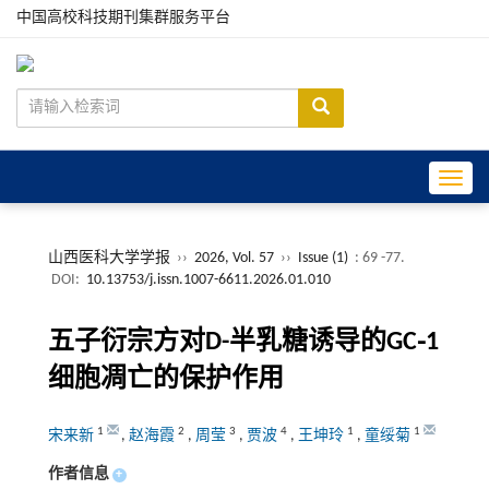
中国高校科技期刊集群服务平台
Toggle
山西医科大学学报
››
2026, Vol. 57
››
Issue (1)
: 69 -77.
DOI:
10.13753/j.issn.1007-6611.2026.01.010
五子衍宗方对D-半乳糖诱导的GC⁃1
细胞凋亡的保护作用
1
2
3
4
1
1
宋来新
,
赵海霞
,
周莹
,
贾波
,
王坤玲
,
童绥菊
作者信息
+