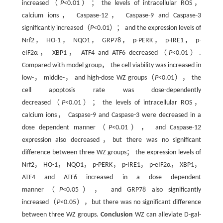
increased（
P
<0.01）； the levels of intracellular ROS，
calcium ions， Caspase-12， Caspase-9 and Caspase-3
significantly increased（
P
<0.01）； and the expression levels of
Nrf2， HO-1， NQO1， GRP78， p-PERK， p-IRE1， p-
eIF2α， XBP1， ATF4 and ATF6 decreased（
P
<0.01）.
Compared with model group， the cell viability was increased in
low-， middle-， and high-dose WZ groups（
P
<0.01）， the
cell apoptosis rate was dose-dependently
decreased（
P
<0.01）； the levels of intracellular ROS，
calcium ions， Caspase-9 and Caspase-3 were decreased in a
dose dependent manner（
P
<0.01）， and Caspase-12
expression also decreased，but there was no significant
difference between three WZ groups； the expression levels of
Nrf2， HO-1， NQO1， p-PERK， p-IRE1， p-eIF2α， XBP1，
ATF4 and ATF6 increased in a dose dependent
manner（
P
<0.05）， and GRP78 also significantly
increased（
P
<0.05），but there was no significant difference
between three WZ groups.
Conclusion
WZ can alleviate D-gal-