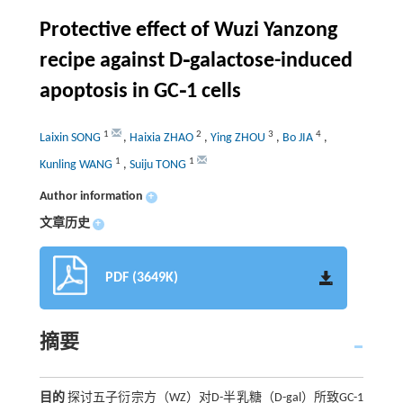
Protective effect of Wuzi Yanzong
recipe against D⁃galactose-induced
apoptosis in GC⁃1 cells
1
2
3
4
Laixin SONG
,
Haixia ZHAO
,
Ying ZHOU
,
Bo JIA
,
1
1
Kunling WANG
,
Suiju TONG
Author information
+
文章历史
+
PDF (3649K)
摘要
目的
探讨五子衍宗方（WZ）对D-半乳糖（D-gal）所致GC-1