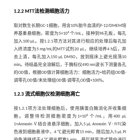
1.2.2 MTT法检测细胞活力
取对数生长期GC-1细胞，用含10%胎牛血清的F-12/DMEM培
4
养基重悬细胞，密度为5×10
个/mL，接种到96孔板，每孔
加入100 μL。按1.2.1项方法对其进行相应的处理后每孔加
入终浓度为5 mg/mL的MTT试剂20 μL，继续培养4 h后，弃
去上清，每孔加入150 μL DMSO，放到摇床上避光摇荡10
min。待结晶完全溶解后，于酶标仪490 nm波长下测量各孔
的OD值，根据OD值计算细胞活力：细胞活力=给药组OD值-
调零孔OD值/未处理组OD值-调零孔OD值×100%。
1.2.3 流式细胞仪检测细胞凋亡
按1.2.1项方法处理细胞后，使用胰蛋白酶消化并收集细
6
胞。调整待检测细胞密度为1×10
个/mL，用400 μL
1×Annexin Ⅴ结合液悬浮细胞，加入5 μL Annexin Ⅴ- FITC染
色液到细胞悬液中，4 ℃避光孵育15 min，随后加入5 μL PI
染色液继续于4 ℃避光孵育5 min，最后转至流式管中进行