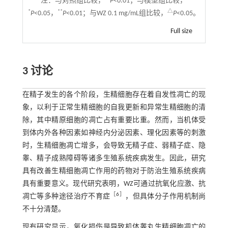
注：
与对照组比较，
P
<0.01；与模型组比较，
*
**
△
P
<0.05，
P
<0.01；与WZ 0.1 mg/mL组比较，
P
<0.05。
Full size
3 讨论
在精子发生的各个阶段，生精细胞存在着自发性凋亡的现
象，以利于正常生精细胞的自我更新和异常生精细胞的清
除，其中精原细胞的凋亡占有重要比重。然而，当机体受
到体内外各种因素如神经内分泌因素、理化因素等的刺激
时，生精细胞凋亡增多，会导致无精子症、弱精子症、隐
睾、精子成熟障碍等诸多生殖系统疾病发生。因此，研究
具有改善生精细胞凋亡作用的药物对于防治生殖系统疾病
具有重要意义。现代研究表明，WZ可通过抗氧化应激、抗
［
6
］
凋亡等多种途径治疗不育症
，但具体分子作用机制尚
不十分清楚。
现有研究显示，氧化损伤是导致机体睾丸生精细胞凋亡的