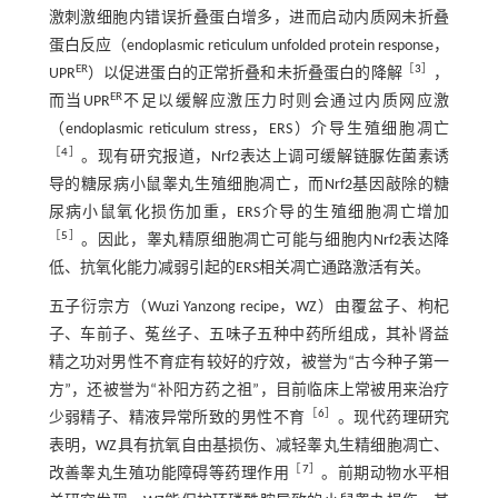
激刺激细胞内错误折叠蛋白增多，进而启动内质网未折叠
蛋白反应（endoplasmic reticulum unfolded protein response，
ER
［
3
］
UPR
）以促进蛋白的正常折叠和未折叠蛋白的降解
，
ER
而当UPR
不足以缓解应激压力时则会通过内质网应激
（endoplasmic reticulum stress，ERS）介导生殖细胞凋亡
［
4
］
。现有研究报道，Nrf2表达上调可缓解链脲佐菌素诱
导的糖尿病小鼠睾丸生殖细胞凋亡，而Nrf2基因敲除的糖
尿病小鼠氧化损伤加重，ERS介导的生殖细胞凋亡增加
［
5
］
。因此，睾丸精原细胞凋亡可能与细胞内Nrf2表达降
低、抗氧化能力减弱引起的ERS相关凋亡通路激活有关。
五子衍宗方（Wuzi Yanzong recipe，WZ）由覆盆子、枸杞
子、车前子、菟丝子、五味子五种中药所组成，其补肾益
精之功对男性不育症有较好的疗效，被誉为“古今种子第一
方”，还被誉为“补阳方药之祖”，目前临床上常被用来治疗
［
6
］
少弱精子、精液异常所致的男性不育
。现代药理研究
表明，WZ具有抗氧自由基损伤、减轻睾丸生精细胞凋亡、
［
7
］
改善睾丸生殖功能障碍等药理作用
。前期动物水平相