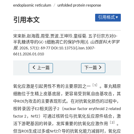
endoplasmic reticulum
/
unfolded protein response
引用格式 ▾
引用本文
宋来新,赵海霞,周莹,贾波,王坤玲,童绥菊. 五子衍宗方对D-
半乳糖诱导的GC⁃1细胞凋亡的保护作用[J].
山西医科大学学
报
, 2026, 57(1): 69-77 DOI:10.13753/j.issn.1007-
6611.2026.01.010
上一篇
下一篇
［
1
］
氧化应激是引起男性不育的主要原因之一
。睾丸精原
细胞位于生精上皮基底层，更容易受到氧自由基攻击，其
中ROS为攻击的主要表现形式。在对抗氧化损伤的过程中，
核转录因子E2相关因子2（nuclear factor erythroid 2 related
factor 2，Nrf2）可通过核转位与抗氧化反应原件结合，激
［
2
］
活下游靶基因的转录，发挥重要的抗氧化应激作用
。
但当ROS生成过多或Nrf2介导的抗氧化能力减弱时，氧化应