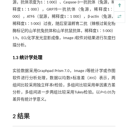
源，抗体浓度为1∶1 000）、Caspase-3一抗抗体（兔源，稀
释度1∶1 000），GRP78一抗抗体（兔源，稀释度1∶2
000），ATF6（鼠源，稀释度1∶1 000），β-actin（兔源，
稀释度1∶5 000）过夜，随后室温孵育二抗（辣根过氧化物
酶标记的山羊抗兔抗体和山羊抗鼠抗体，稀释度1∶5 000）
1 h，ECL化学发光显影成像，Image J软件对结果进行灰度扫
描分析。
1.3 统计学处理
实验数据采用Graphpad Prism 7.0，Image J等统计学或作图
软件进行分析处理，数据以均数±标准差（
X
±
S
）表示，两
组间比较采用独立样本
t
检验，多组间比较采用单因素方差
分析，多组间进一步两组比较采用Tukey检验。以
P
<0.05为
差异有统计学意义。
2 结果