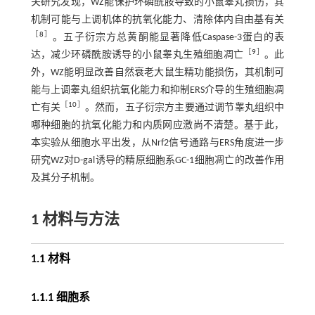
关研究发现，WZ能保护环磷酰胺导致的小鼠睾丸损伤，其
机制可能与上调机体的抗氧化能力、清除体内自由基有关
［
8
］
。五子衍宗方总黄酮能显著降低Caspase-3蛋白的表
［
9
］
达，减少环磷酰胺诱导的小鼠睾丸生殖细胞凋亡
。此
外，WZ能明显改善自然衰老大鼠生精功能损伤，其机制可
能与上调睾丸组织抗氧化能力和抑制ERS介导的生殖细胞凋
［
10
］
亡有关
。然而，五子衍宗方主要通过调节睾丸组织中
哪种细胞的抗氧化能力和内质网应激尚不清楚。基于此，
本实验从细胞水平出发，从Nrf2信号通路与ERS角度进一步
研究WZ对D-gal诱导的精原细胞系GC-1细胞凋亡的改善作用
及其分子机制。
1 材料与方法
1.1 材料
1.1.1 细胞系