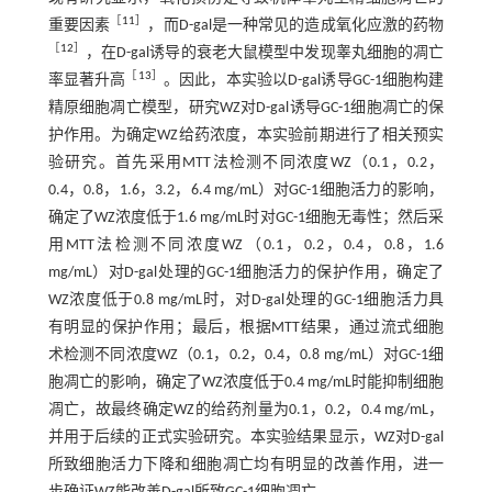
［
11
］
重要因素
，而D-gal是一种常见的造成氧化应激的药物
［
12
］
，在D-gal诱导的衰老大鼠模型中发现睾丸细胞的凋亡
［
13
］
率显著升高
。因此，本实验以D-gal诱导GC-1细胞构建
精原细胞凋亡模型，研究WZ对D-gal诱导GC-1细胞凋亡的保
护作用。为确定WZ给药浓度，本实验前期进行了相关预实
验研究。首先采用MTT法检测不同浓度WZ（0.1，0.2，
0.4，0.8，1.6，3.2，6.4 mg/mL）对GC-1细胞活力的影响，
确定了WZ浓度低于1.6 mg/mL时对GC-1细胞无毒性；然后采
用MTT法检测不同浓度WZ（0.1，0.2，0.4，0.8，1.6
mg/mL）对D-gal处理的GC-1细胞活力的保护作用，确定了
WZ浓度低于0.8 mg/mL时，对D-gal处理的GC-1细胞活力具
有明显的保护作用；最后，根据MTT结果，通过流式细胞
术检测不同浓度WZ（0.1，0.2，0.4，0.8 mg/mL）对GC-1细
胞凋亡的影响，确定了WZ浓度低于0.4 mg/mL时能抑制细胞
凋亡，故最终确定WZ的给药剂量为0.1，0.2，0.4 mg/mL，
并用于后续的正式实验研究。本实验结果显示，WZ对D-gal
所致细胞活力下降和细胞凋亡均有明显的改善作用，进一