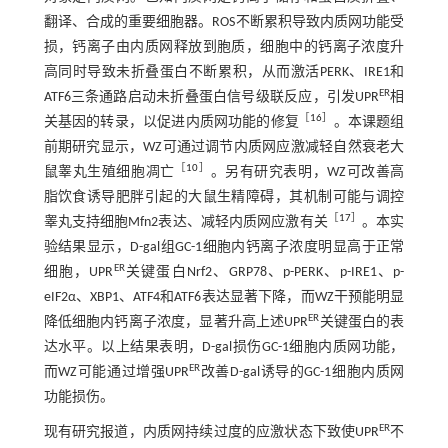
翻译、合成的重要细胞器。ROS不断累积导致内质网功能受
损，钙离子由内质网释放到胞质，细胞中的钙离子浓度升
高同时导致未折叠蛋白不断累积，从而激活PERK、IRE1和
ER
ATF6三条通路启动未折叠蛋白信号级联反应，引发UPR
相
［
16
］
关基因的转录，以促进内质网功能的修复
。本课题组
前期研究显示，WZ可通过调节内质网应激减轻自然衰老大
［
10
］
鼠睾丸生殖细胞凋亡
。另有研究表明，WZ可改善高
脂饮食诱导肥胖引起的大鼠生精障碍，其机制可能与调控
［
17
］
睾丸支持细胞Mfn2表达、减轻内质网应激有关
。本实
验结果显示，D-gal组GC-1细胞内钙离子浓度明显高于正常
ER
细胞，UPR
关键蛋白Nrf2、GRP78、p-PERK、p-IRE1、p-
eIF2α、XBP1、ATF4和ATF6表达显著下降，而WZ干预能明显
ER
降低细胞内钙离子浓度，显著升高上述UPR
关键蛋白的表
达水平。以上结果表明，D-gal损伤GC-1细胞内质网功能，
ER
而WZ可能通过增强UPR
改善D-gal诱导的GC-1细胞内质网
功能损伤。
ER
现有研究报道，内质网持续过度的应激状态下致使UPR
不