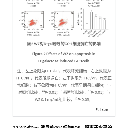
图2 WZ对D⁃gal诱导的GC⁃1细胞凋亡的影响
Figure 2 Effects of WZ on apoptosis in
D⁃galactose⁃induced GC⁃1cells
-
+
注：
左上象限为FITC
/PI
，代表坏死细胞；右上象限为
+
+
-
-
FITC
/PI
，代表晚期凋亡；左下象限为FITC
/PI
，代表正
+
-
常细胞；右下象限为FITC
/PI
，代表早期凋亡细胞；与
##
**
对照组比较，
P
<0.01；与模型组比较，
P
<0.01；与
△
WZ 0.1 mg/mL组比较，
P
<0.05。
Full size