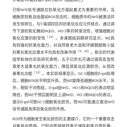
步确证WZ能改善D-gal所致GC-1细胞凋亡。
已知Nrf2信号通路在抗氧化方面起着尤为重要的作用，当
细胞受到氧自由基如ROS攻击时，细胞质中的Nrf2被激活并
发生核转位，与5'端调控区的抗氧化反应元件结合，通过调
节下游抗氧化酶如NQO1、HO-1等的转录活性，增强细胞对
［
14
］
氧化应激的耐受性
。本课题组前期研究显示，WZ具
有较强的抗氧化能力，对自然衰老大鼠和环磷酰胺致小鼠
［
9
，
10
］
的睾丸氧化应激水平均具有改善作用
。新近的代谢
组学和体内实验研究表明，五子衍宗丸可通过提高亚急性
衰老大鼠睾丸抗氧化能力，降低其氧化应激损伤，从而改
［
15
］
善睾丸功能
。本实验结果显示，GC-1细胞经D-gal处理
后，细胞ROS水平明显升高，而WZ能降低细胞ROS水平。另
外，相较于对照组，D-gal组Nrf2、HO-1和NQO1的表达明显
降低，而WZ干预后能明显上调Nrf2、HO-1和NQO1的表达。
提示D-gal可致GC-1细胞氧化损伤，而WZ可能通过激活Nrf2
信号通路发挥抗氧化损伤作用。
ROS作为细胞发生氧化损伤的主要媒介，它的一个重要攻击
对象是内质网。已知内质网是钙离子储存和蛋白质折叠、