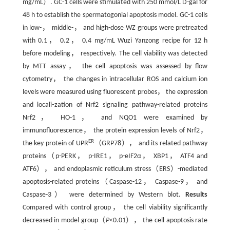
mg/mL）. GC-1 cells were stimulated with 250 mmol/L D-gal for
48 h to establish the spermatogonial apoptosis model. GC-1 cells
in low-， middle-， and high-dose WZ groups were pretreated
with 0.1， 0.2， 0.4 mg/mL Wuzi Yanzong recipe for 12 h
before modeling， respectively. The cell viability was detected
by MTT assay， the cell apoptosis was assessed by flow
cytometry， the changes in intracellular ROS and calcium ion
levels were measured using fluorescent probes， the expression
and locali⁃zation of Nrf2 signaling pathway-related proteins
Nrf2， HO-1， and NQO1 were examined by
immunofluorescence， the protein expression levels of Nrf2，
ER
the key protein of UPR
（GRP78）， and its related pathway
proteins（p-PERK， p-IRE1， p-eIF2α， XBP1， ATF4 and
ATF6）， and endoplasmic reticulum stress（ERS）-mediated
apoptosis-related proteins（Caspase-12， Caspase-9， and
Caspase-3） were determined by Western blot.
Results
Compared with control group， the cell viability significantly
decreased in model group（
P
<0.01）， the cell apoptosis rate