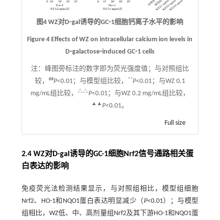
图4 WZ对D⁃gal诱导的GC⁃1细胞钙离子水平的影响
Figure 4 Effects of WZ on intracellular calcium ion levels in
D⁃galactose⁃induced GC⁃1 cells
注：
峰图旁标注的数字即为荧光强度值；与对照组比
##
**
较，
P
<0.01；与模型组比较，
P
<0.01；与WZ 0.1
△△
mg/mL组比较，
P
<0.01；与WZ 0.2 mg/mL组比较，
▲▲
P
<0.01。
Full size
2.4 WZ对D-gal诱导的GC-1细胞Nrf2信号通路相关蛋
白表达的影响
免疫荧光法检测结果显示，与对照组相比，模型组细胞
Nrf2、HO-1和NQO1蛋白表达明显减少（
P
<0.01）；与模型
组相比，WZ低、中、高剂量组Nrf2及其下游HO-1和NQO1蛋