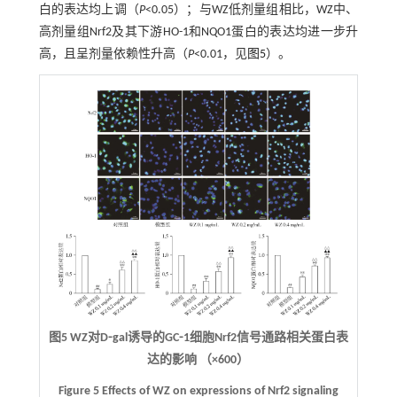
白的表达均上调（
P
<0.05）；与WZ低剂量组相比，WZ中、
高剂量组Nrf2及其下游HO-1和NQO1蛋白的表达均进一步升
高，且呈剂量依赖性升高（
P
<0.01，见
图5
）。
图5 WZ对D⁃gal诱导的GC⁃1细胞Nrf2信号通路相关蛋白表
达的影响 （×600）
Figure 5 Effects of WZ on expressions of Nrf2 signaling