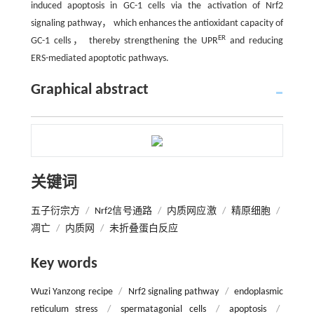
induced apoptosis in GC-1 cells via the activation of Nrf2
signaling pathway， which enhances the antioxidant capacity of
ER
GC-1 cells， thereby strengthening the UPR
and reducing
ERS-mediated apoptotic pathways.
Graphical abstract
关键词
五子衍宗方
/
Nrf2信号通路
/
内质网应激
/
精原细胞
/
凋亡
/
内质网
/
未折叠蛋白反应
Key words
Wuzi Yanzong recipe
/
Nrf2 signaling pathway
/
endoplasmic
reticulum stress
/
spermatagonial cells
/
apoptosis
/