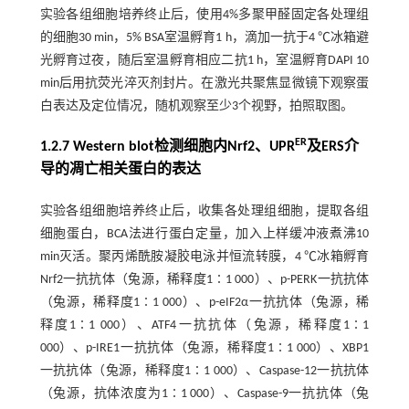
实验各组细胞培养终止后，使用4%多聚甲醛固定各处理组
的细胞30 min，5% BSA室温孵育1 h，滴加一抗于4 ℃冰箱避
光孵育过夜，随后室温孵育相应二抗1 h，室温孵育DAPI 10
min后用抗荧光淬灭剂封片。在激光共聚焦显微镜下观察蛋
白表达及定位情况，随机观察至少3个视野，拍照取图。
ER
1.2.7 Western blot检测细胞内Nrf2、UPR
及ERS介
导的凋亡相关蛋白的表达
实验各组细胞培养终止后，收集各处理组细胞，提取各组
细胞蛋白，BCA法进行蛋白定量，加入上样缓冲液煮沸10
min灭活。聚丙烯酰胺凝胶电泳并恒流转膜，4 ℃冰箱孵育
Nrf2一抗抗体（兔源，稀释度1∶1 000）、p-PERK一抗抗体
（兔源，稀释度1∶1 000）、p-eIF2α一抗抗体（兔源，稀
释度1∶1 000）、ATF4一抗抗体（兔源，稀释度1∶1
000）、p-IRE1一抗抗体（兔源，稀释度1∶1 000）、XBP1
一抗抗体（兔源，稀释度1∶1 000）、Caspase-12一抗抗体
（兔源，抗体浓度为1∶1 000）、Caspase-9一抗抗体（兔