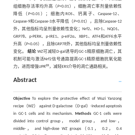
组细胞存活率均升高（
P<
0.01），细胞凋亡率剂量依赖性
降低（
P<
0.01）；细胞内ROS、钙离子、Caspase-12、
Caspase-9和Caspase-3水平降低（
P<
0.01），且除Caspase-12
外，其他指标均呈剂量依赖性变化；Nrf2、HO-1、NQO1、
GRP78、p-PERK、p-IRE1、p-eIF2α、XBP1、ATF4和ATF6水平
升高（
P
<0.05），且除GRP78外，其他指标均呈剂量依赖性
变化。
结论
WZ可减轻D-gal诱导的GC-1精原细胞凋亡，其
机制可能与激活Nrf2信号通路提高GC-1精原细胞抗氧化能
ER
力，进而增强UPR
，减轻ERS介导的凋亡通路相关。
Abstract
Objective
To explore the protective effect of Wuzi Yanzong
recipe（WZ） against D-galactose（D-gal）-induced apoptosis
in GC-1 cells and its mechanism.
Methods
GC-1 cells were
divided into control group， model group， and low-，
middle-， and high-dose WZ groups（0.1， 0.2， 0.4