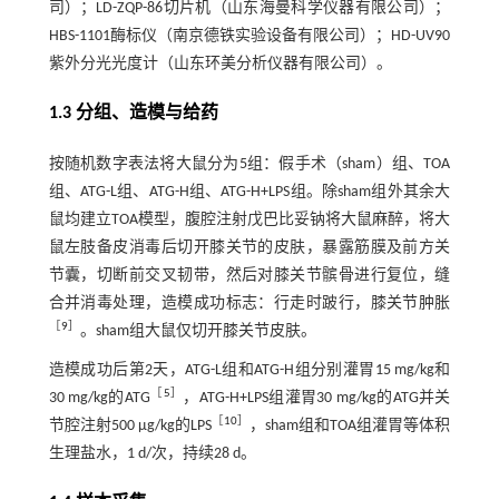
司）；LD-ZQP-86切片机（山东海曼科学仪器有限公司）；
HBS-1101酶标仪（南京德铁实验设备有限公司）；HD-UV90
紫外分光光度计（山东环美分析仪器有限公司）。
1.3 分组、造模与给药
按随机数字表法将大鼠分为5组：假手术（sham）组、TOA
组、ATG-L组、ATG-H组、ATG-H+LPS组。除sham组外其余大
鼠均建立TOA模型，腹腔注射戊巴比妥钠将大鼠麻醉，将大
鼠左肢备皮消毒后切开膝关节的皮肤，暴露筋膜及前方关
节囊，切断前交叉韧带，然后对膝关节髌骨进行复位，缝
合并消毒处理，造模成功标志：行走时跛行，膝关节肿胀
［
9
］
。sham组大鼠仅切开膝关节皮肤。
造模成功后第2天，ATG-L组和ATG-H组分别灌胃15 mg/kg和
［
5
］
30 mg/kg的ATG
，ATG-H+LPS组灌胃30 mg/kg的ATG并关
［
10
］
节腔注射500 μg/kg的LPS
，sham组和TOA组灌胃等体积
生理盐水，1 d/次，持续28 d。