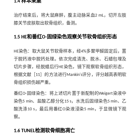
1.4 样本采集
治疗结束后，将大鼠麻醉，腹主动脉采血2 mL，切开左肢
膝关节皮肤取出软骨组织，备测。
1.5 HE和番红O-固绿染色观察关节软骨组织形态
HE染色：取大鼠关节软骨样本，经4%多聚甲醛固定后，置
于脱钙液中脱钙处理。依次完成清洗、脱水、石蜡包埋及
切片步骤，经脱蜡后行HE染色，镜下观察软骨组织形态，
根据文献［
11
］的方法进行Mankin′s评分，评分越高表明软
骨组织损伤越严重。
番红O-固绿染色：将上述切片置于新配制的Weigert染液中
染色5 min、盐酸乙醇分化15 s，水洗后固绿染色5 min、乙
酸洗涤10 s，最后用番红O染液浸染5 min，于显微镜下观
察。
1.6 TUNEL检测软骨细胞凋亡