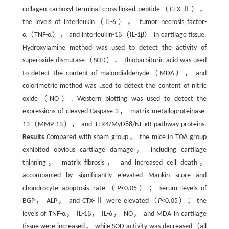
collagen carboxyl-terminal cross-linked peptide（CTX-Ⅱ），
the levels of interleukin（IL-6）， tumor necrosis factor-
α（TNF-α）， and interleukin-1β（IL-1β） in cartilage tissue.
Hydroxylamine method was used to detect the activity of
superoxide dismutase（SOD）， thiobarbituric acid was used
to detect the content of malondialdehyde（MDA）， and
colorimetric method was used to detect the content of nitric
oxide（NO）. Western blotting was used to detect the
expressions of cleaved-Caspase-3， matrix metalloproteinase-
13（MMP-13）， and TLR4/MyD88/NF-κB pathway proteins.
Results
Compared with sham group， the mice in TOA group
exhibited obvious cartilage damage， including cartilage
thinning， matrix fibrosis， and increased cell death，
accompanied by significantly elevated Mankin score and
chondrocyte apoptosis rate（
P
<0.05）； serum levels of
BGP， ALP， and CTX-Ⅱ were elevated（
P
<0.05）； the
levels of TNF-α， IL-1β， IL-6， NO， and MDA in cartilage
tissue were increased， while SOD activity was decreased（all