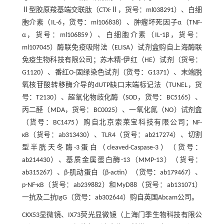
Ⅱ型胶原羧基端交联肽（CTX-Ⅱ，货号：ml038291）、白细
胞介素（IL-6，货号：ml106838）、肿瘤坏死因子α（TNF-
α，货号：ml106859）、白细胞介素（IL-1β，货号：
ml107045）酶联免疫吸附法（ELISA）试剂盒购自上海酶联
免疫生物科技有限公司；苏木精-伊红（HE）试剂（货号：
G1120）、番红O-固绿染色试剂（货号：G1371）、末端脱
氧核苷酸转移酶介导的dUTP缺口末端标记法（TUNEL，货
号：T2130）、超氧化物歧化酶（SOD，货号：BC5165）、
丙二醛（MDA，货号：BC0025）、一氧化氮（NO）试剂盒
（货号：BC1475）购自北京索莱宝科技有限公司；NF-
κB（货号：ab313430）、TLR4（货号：ab217274）、切割
型半胱天冬酶-3蛋白（cleaved-Caspase-3）（货号：
ab214430）、基质金属蛋白酶-13（MMP-13）（货号：
ab315267）、β-肌动蛋白（β-actin）（货号：ab179467）、
p-NF-κB（货号：ab239882）和MyD88（货号：ab131071）
一抗及二抗IgG（货号：ab302644）购自英国Abcam公司。
CKX53显微镜、IX73荧光显微镜（上海门季生物科技有限公