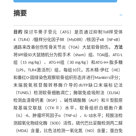
摘要
目的
探讨牛蒡子苷元（ATG）是否通过抑制Toll样受体
4（TLR4）/髓样分化因子88（MyD88）/核因子κB（NF-κB）
通路来改善创伤性骨关节炎（TOA）大鼠软骨损伤。
方法
将SPF级SD大鼠随机分为假手术（sham）组、TOA组、ATG-L
组（15 mg/kg）、ATG-H组（30 mg/kg）和ATG-H+脂多糖
（LPS，TLR4激活剂）组，每组10只。苏木精-伊红（HE）
和番红O-固绿染色观察软骨组织形态并进行Mankin′s评分；
末端脱氧核苷酸转移酶介导的dUTP缺口末端标记法
（TUNEL）检测软骨细胞凋亡；酶联免疫吸附法（ELISA）
检测血清骨钙素（BGP）、碱性磷酸酶（ALP）和Ⅱ型胶原
羧基端交联肽（CTX-Ⅱ）水平，软骨组织白细胞介素
（IL）-6、肿瘤坏死因子α（TNF-α）、IL-1β水平；羟胺法检
测超氧化物歧化酶（SOD）活性，硫代巴比妥酸检测丙二醛
（MDA）含量，比色法检测一氧化氮（NO）含量；蛋白免