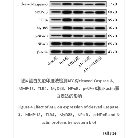
图4 蛋白免疫印迹法检测ATG对cleaved-Caspase-3、
MMP-13、TLR4、MyD88、NF-κB、p-NF-κB和β- actin蛋
白表达的影响
Figure 4 Effect of ATG on expression of cleaved-Caspase-
3， MMP-13， TLR4， MyD88， NF-κB， p-NF-κB and β-
actin proteins by western blot
Full size