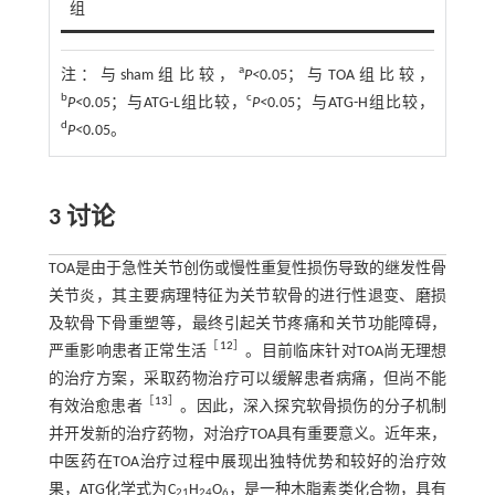
组
a
注：
与sham组比较，
P<
0.05；与TOA组比较，
b
c
P<
0.05；与ATG-L组比较，
P<
0.05；与ATG-H组比较，
d
P<
0.05。
3 讨论
TOA是由于急性关节创伤或慢性重复性损伤导致的继发性骨
关节炎，其主要病理特征为关节软骨的进行性退变、磨损
及软骨下骨重塑等，最终引起关节疼痛和关节功能障碍，
［
12
］
严重影响患者正常生活
。目前临床针对TOA尚无理想
的治疗方案，采取药物治疗可以缓解患者病痛，但尚不能
［
13
］
有效治愈患者
。因此，深入探究软骨损伤的分子机制
并开发新的治疗药物，对治疗TOA具有重要意义。近年来，
中医药在TOA治疗过程中展现出独特优势和较好的治疗效
果，ATG化学式为C
H
O
，是一种木脂素类化合物，具有
21
24
6