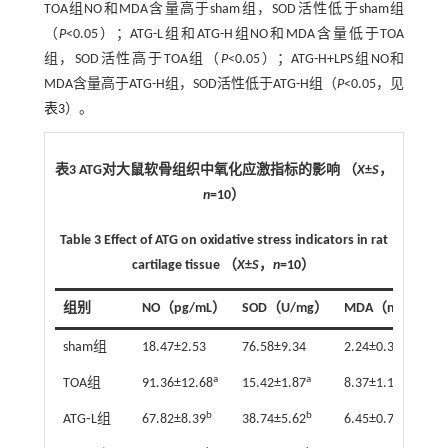
TOA组NO和MDA含量高于sham组，SOD活性低于sham组
（
P
<0.05）；ATG-L组和ATG-H组NO和MDA含量低于TOA
组，SOD活性高于TOA组（
P
<0.05）；ATG-H+LPS组NO和
MDA含量高于ATG-H组，SOD活性低于ATG-H组（
P
<0.05，见
表3
）。
表3 ATG对大鼠软骨组织中氧化应激指标的影响 （
X
±
S
，
n
=10）
Table 3 Effect of ATG on oxidative stress indicators in rat
cartilage tissue （
X
±
S
，
n
=10）
组别
NO（pg/mL）
SOD（U/mg）
MDA（nmol/mg
sham组
18.47±2.53
76.58±9.34
2.24±0.32
a
a
a
TOA组
91.36±12.68
15.42±1.87
8.37±1.12
b
b
b
ATG⁃L组
67.82±8.39
38.74±5.62
6.45±0.76