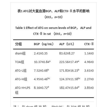
表1 ATG对大鼠血清BGP、ALP和CTX⁃Ⅱ水平的影响
（
X
±
S
，
n
=10）
Table 1 Effect of ATG on serum levels of BGP， ALP and
CTX-Ⅱ in rat （
X
±
S
，
n
=10）
分组
BGP（ng/mL）
ALP（U/L）
CTX⁃Ⅱ（ng/m
sham组
2.41±0.35
83.62±8.27
1.14±0.09
a
a
a
TOA组
10.37±0.84
223.56±17.49
4.96±0.41
b
b
b
ATG⁃L组
7.52±0.68
171.83±16.23
3.61±0.32
bc
bc
bc
ATG⁃H组
4.95±0.46
124.37±11.58
2.27±0.25
d
d
d
ATG⁃H+LPS
8.16±0.72
182.47±15.64
3.85±0.36
组
a