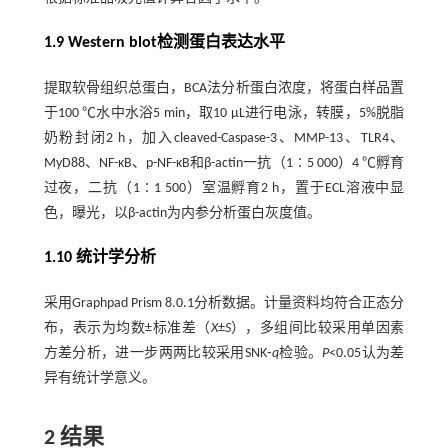
1.9 Western blot检测蛋白表达水平
提取软骨组织总蛋白，BCA法分析蛋白浓度，将蛋白样品置
于100 ℃水中水浴5 min，取10 μL进行电泳，转膜，5%脱脂
奶粉封闭2 h，加入cleaved-Caspase-3、MMP-13、TLR4、
MyD88、NF-κB、p-NF-κB和β-actin一抗（1∶5 000）4 ℃孵育
过夜，二抗（1∶1 500）室温孵育2 h，置于ECL溶液中显
色，曝光，以β-actin为内参分析蛋白灰度值。
1.10 统计学分析
采用Graphpad Prism 8.0.1分析数据。计量资料均符合正态分
布，表示为均数±标准差（
X
±
S
），多组间比较采用单因素
方差分析，进一步两两比较采用SNK⁃
q
检验。
P
<0.05认为差
异有统计学意义。
2 结果