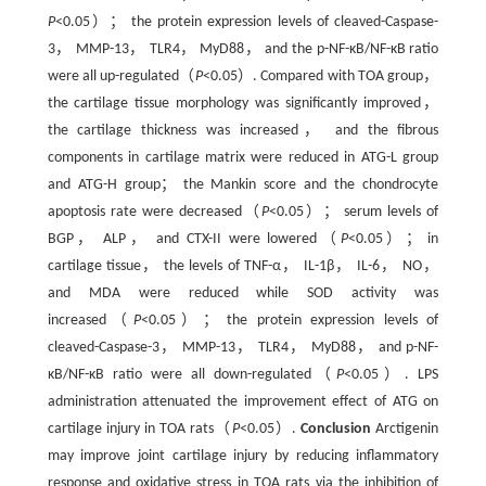
P
<0.05）； the protein expression levels of cleaved-Caspase-
3， MMP-13， TLR4， MyD88， and the p-NF-κB/NF-κB ratio
were all up-regulated（
P
<0.05）. Compared with TOA group，
the cartilage tissue morphology was significantly improved，
the cartilage thickness was increased， and the fibrous
components in cartilage matrix were reduced in ATG-L group
and ATG-H group； the Mankin score and the chondrocyte
apoptosis rate were decreased（
P
<0.05）； serum levels of
BGP， ALP， and CTX-II were lowered（
P
<0.05）； in
cartilage tissue， the levels of TNF-α， IL-1β， IL-6， NO，
and MDA were reduced while SOD activity was
increased（
P
<0.05）； the protein expression levels of
cleaved-Caspase-3， MMP-13， TLR4， MyD88， and p-NF-
κB/NF-κB ratio were all down-regulated（
P
<0.05）. LPS
administration attenuated the improvement effect of ATG on
cartilage injury in TOA rats（
P
<0.05）.
Conclusion
Arctigenin
may improve joint cartilage injury by reducing inflammatory
response and oxidative stress in TOA rats via the inhibition of