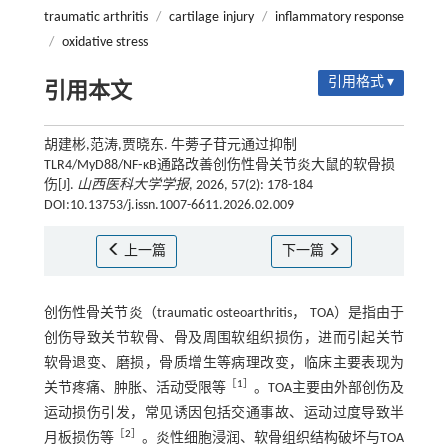
traumatic arthritis
/
cartilage injury
/
inflammatory response
/
oxidative stress
引用格式 ▾
引用本文
胡建彬,范涛,贾晓东. 牛蒡子苷元通过抑制
TLR4/MyD88/NF⁃κB通路改善创伤性骨关节炎大鼠的软骨损
伤[J].
山西医科大学学报
, 2026, 57(2): 178-184
DOI:10.13753/j.issn.1007-6611.2026.02.009
上一篇
下一篇
创伤性骨关节炎（traumatic osteoarthritis， TOA）是指由于
创伤导致关节软骨、骨及周围软组织损伤，进而引起关节
软骨退变、磨损，骨质增生等病理改变，临床主要表现为
［
1
］
关节疼痛、肿胀、活动受限等
。TOA主要由外部创伤及
运动损伤引发，常见诱因包括交通事故、运动过度导致半
［
2
］
月板损伤等
。炎性细胞浸润、软骨组织结构破坏与TOA