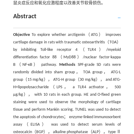
鼠炎症反应和氧化应激程度以改善关节软骨损伤。
Abstract
Objective
To explore whether arctigenin（ATG） improves
cartilage damage in rats with traumatic osteoarthritis（TOA）
by inhibiting Toll-like receptor 4（TLR4）/myeloid
differentiation factor 88（MyD88）/nuclear factor-kappa
B（NF-κB） pathway.
Methods
SPF-grade SD rats were
randomly divided into sham group， TOA group， ATG-L
group（15 mg/kg）， ATG-H group（30 mg/kg）， and ATG-
H+lipopolysaccharide（LPS， a TLR4 activator， 500
μg/kg）， with 10 rats in each group. HE and O-fixed green
staining were used to observe the morphology of cartilage
tissue and perform Mankin scoring. TUNEL was used to detect
the apoptosis of chondrocytes； enzyme-linked immunosorbent
assay（ELISA） was used to detect serum levels of
osteocalcin（BGP）， alkaline phosphatase（ALP）， type Ⅱ