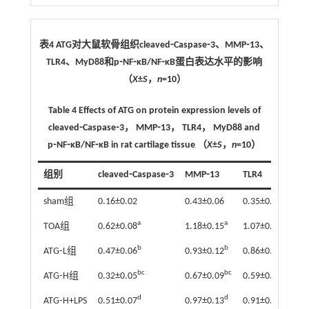
表4 ATG对大鼠软骨组织cleaved⁃Caspase⁃3、MMP⁃13、
TLR4、MyD88和p⁃NF⁃κB/NF⁃κB蛋白表达水平的影响
（
X
±
S
，
n
=10）
Table 4 Effects of ATG on protein expression levels of
cleaved⁃Caspase⁃3， MMP⁃13， TLR4， MyD88 and
p⁃NF⁃κB/NF⁃κB in rat cartilage tissue （
X
±
S
，
n
=10）
组别
cleaved⁃Caspase⁃3
MMP⁃13
TLR4
M
sham组
0.16±0.02
0.43±0.06
0.35±0.05
0
a
a
a
TOA组
0.62±0.08
1.18±0.15
1.07±0.13
0
b
b
ATG⁃L组
0.47±0.06
0.93±0.12
0.86±0.11
0
bc
bc
bc
ATG⁃H组
0.32±0.05
0.67±0.09
0.59±0.08
0
d
d
d
ATG⁃H+LPS
0.51±0.07
0.97±0.13
0.91±0.12
0