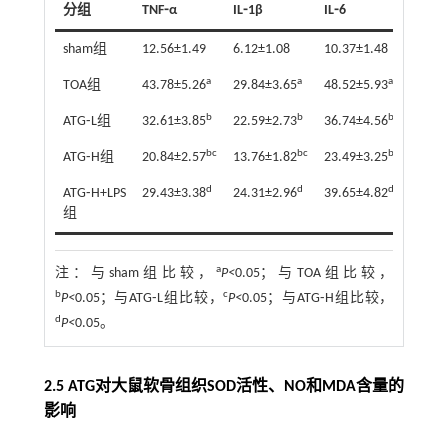
分组
TNF⁃α
IL⁃1β
IL⁃6
sham组
12.56±1.49
6.12±1.08
10.37±1.48
a
a
a
TOA组
43.78±5.26
29.84±3.65
48.52±5.93
b
b
b
ATG⁃L组
32.61±3.85
22.59±2.73
36.74±4.56
bc
bc
bc
ATG⁃H组
20.84±2.57
13.76±1.82
23.49±3.25
d
d
d
ATG⁃H+LPS
29.43±3.38
24.31±2.96
39.65±4.82
组
a
注：
与sham组比较，
P<
0.05；与TOA组比较，
b
c
P<
0.05；与ATG⁃L组比较，
P<
0.05；与ATG⁃H组比较，
d
P<
0.05。
2.5 ATG对大鼠软骨组织SOD活性、NO和MDA含量的
影响