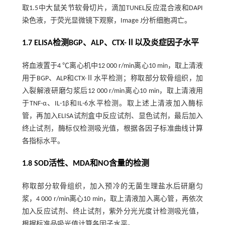
取1.5中大鼠关节软骨切片，滴加TUNEL反应混合液和DAPI
染色液，于荧光显微镜下观察，Image J分析细胞凋亡。
1.7 ELISA检测BGP、ALP、CTX-Ⅱ以及炎症因子水平
将血液置于4 ℃离心机中12 000 r/min离心10 min，取上清液
用于BGP、ALP和CTX-Ⅱ水平检测；称取部分软骨组织，加
入裂解液研磨匀浆后12 000 r/min离心10 min，取上清液用
于TNF-α、IL-1β和IL-6水平检测。取上述上清液加入酶标
管，再加入ELISA试剂盒中反应试剂、显色试剂，最后加入
终止试剂，酶标仪检测吸光值，根据各因子标准曲线计算
各指标水平。
1.8 SOD活性、MDA和NO含量的检测
称取部分软骨组织，加入预冷的无菌生理盐水后研磨匀
浆，4 000 r/min离心10 min，取上清液加入离心管，再依次
加入反应试剂、终止试剂，紫外分光光度计检测吸光值，
根据标准品吸光值计算各因子水平。