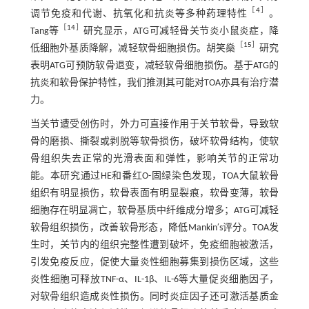
［
4
］
调节免疫和代谢、抗氧化和抗炎等多种药理特性
。
［
14
］
Tang等
研究显示，ATG可减轻骨关节炎小鼠炎症，降
［
15
］
低细胞外基质降解，减轻软骨细胞损伤。胡笑燊
研究
表明ATG可预防软骨退变，减轻软骨细胞损伤。基于ATG的
抗炎和软骨保护特性，我们推测其可能对TOA亦具有治疗潜
力。
当关节遭受创伤时，外力可直接作用于关节软骨，导致软
骨的磨损、撕裂或剥脱等软骨损伤，破坏软骨结构，使软
骨组织失去正常的光滑表面和弹性，影响关节的正常功
能。本研究通过HE和番红O-固绿染色发现，TOA大鼠软骨
组织有明显损伤，软骨表面有明显裂痕，软骨变薄，软骨
细胞存在明显凋亡，软骨基质中纤维成分增多；ATG可减轻
软骨组织损伤，改善软骨形态，降低Mankin′s评分。TOA发
生时，关节内的组织完整性遭到破坏，免疫细胞被激活，
引发免疫反应，促使大量炎性细胞募集到损伤区域，这些
炎性细胞可释放TNF-α、IL-1β、IL-6等大量促炎细胞因子，
对软骨组织造成炎性损伤。同时炎症因子还可激活基质金