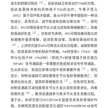
［
3
］
发生机制密切相关
。目前尚缺乏有效治疗TOA的方案，
因此急需探寻新的药物用于TOA的治疗。牛蒡子苷元
（ATG）属于双环氧木脂素，是从中药牛蒡中提取的一种活
［
4
］
性成分，具有抗炎、调节免疫和抗氧化等功效
。研究
显示，ATG可降低骨关节炎大鼠炎症和软骨细胞焦亡，改善
［
5
］
软骨组织形态
。另有研究表明，ATG可降低椎间盘炎症
和细胞外基质降解，促进软骨自噬，改善软骨组织形态
［
6
］
。上述研究提示ATG可降低炎症反应程度，减弱软骨损
伤，但其具体作用机制尚不明确。Toll样受体4（TLR4）/髓
样分化因子88（MyD88）/核因子κ轻链增强子结合蛋白
（NF-κB）信号通路是一条重要的免疫相关信号传导通路，
［
7
］
在炎症反应、免疫应答等过程中发挥重要作用
。研究
显示，抑制该通路可减轻膝骨关节炎兔软骨细胞凋亡、软
［
7
］
骨退化和炎症，提高软骨细胞存活
。另有研究发现，
抑制该通路可减轻膝骨关节炎大鼠炎症和软骨退化，改善
［
8
］
软骨形态
。推测该通路参与骨关节炎发生发展过程。
基于此，本研究探讨ATG对TOA大鼠是否具有软骨保护作
用，并阐明其潜在机制是否与调控TLR4/MyD88/NF-κB信号