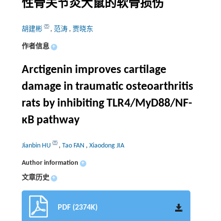
性骨关节炎大鼠的软骨损伤
胡建彬
,
范涛
,
贾晓东
作者信息
+
Arctigenin improves cartilage
damage in traumatic osteoarthritis
rats by inhibiting TLR4/MyD88/NF-
κB pathway
Jianbin HU
,
Tao FAN
,
Xiaodong JIA
Author information
+
文章历史
+
PDF (2374K)