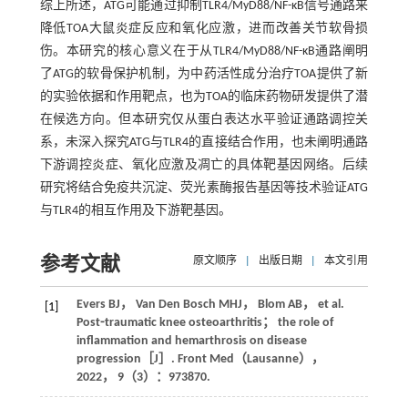
综上所述，ATG可能通过抑制TLR4/MyD88/NF-κB信号通路来
降低TOA大鼠炎症反应和氧化应激，进而改善关节软骨损
伤。本研究的核心意义在于从TLR4/MyD88/NF-κB通路阐明
了ATG的软骨保护机制，为中药活性成分治疗TOA提供了新
的实验依据和作用靶点，也为TOA的临床药物研发提供了潜
在候选方向。但本研究仅从蛋白表达水平验证通路调控关
系，未深入探究ATG与TLR4的直接结合作用，也未阐明通路
下游调控炎症、氧化应激及凋亡的具体靶基因网络。后续
研究将结合免疫共沉淀、荧光素酶报告基因等技术验证ATG
与TLR4的相互作用及下游靶基因。
参考文献
原文顺序
|
出版日期
|
本文引用
Evers
BJ
，
Van Den Bosch
MHJ
，
Blom
AB
，
et al
.
[1]
Post⁃traumatic knee osteoarthritis； the role of
inflammation and hemarthrosis on disease
progression［J］.
Front Med（Lausanne）
，
2022
，
9
（3）：973870.