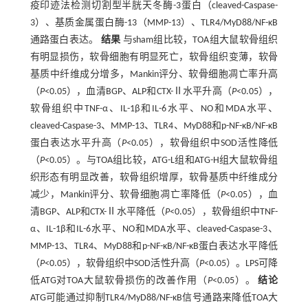
疫印迹法检测切割型半胱天冬酶-3蛋白（cleaved-Caspase-
3）、基质金属蛋白酶-13（MMP-13）、TLR4/MyD88/NF-κB
通路蛋白表达。
结果
与sham组比较，TOA组大鼠软骨组织
有明显损伤，软骨细胞有明显死亡，软骨组织变薄，软骨
基质中纤维成分增多，Mankin评分、软骨细胞凋亡率升高
（
P
<0.05），血清BGP、ALP和CTX-Ⅱ水平升高（
P
<0.05），
软骨组织中TNF-α、IL-1β和IL-6水平、NO和MDA水平、
cleaved-Caspase-3、MMP-13、TLR4、MyD88和p-NF-κB/NF-κB
蛋白表达水平升高（
P
<0.05），软骨组织中SOD活性降低
（
P
<0.05）。与TOA组比较，ATG-L组和ATG-H组大鼠软骨组
织形态有明显改善，软骨组织增厚，软骨基质中纤维成分
减少，Mankin评分、软骨细胞凋亡率降低（
P
<0.05），血
清BGP、ALP和CTX-Ⅱ水平降低（
P
<0.05），软骨组织中TNF-
α、IL-1β和IL-6水平、NO和MDA水平、cleaved-Caspase-3、
MMP-13、TLR4、MyD88和p-NF-κB/NF-κB蛋白表达水平降低
（
P
<0.05），软骨组织中SOD活性升高（
P
<0.05）。LPS可降
低ATG对TOA大鼠软骨损伤的改善作用（
P
<0.05）。
结论
ATG可能通过抑制TLR4/MyD88/NF-κB信号通路来降低TOA大