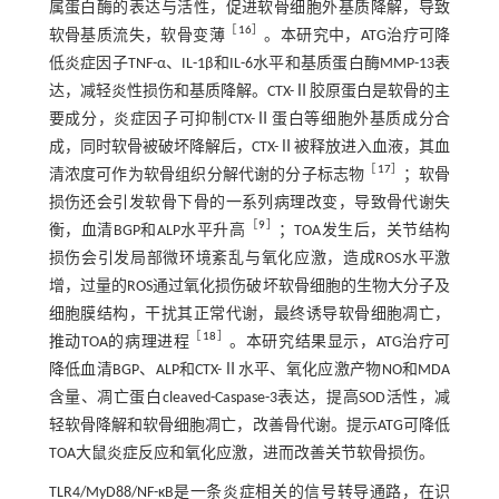
属蛋白酶的表达与活性，促进软骨细胞外基质降解，导致
［
16
］
软骨基质流失，软骨变薄
。本研究中，ATG治疗可降
低炎症因子TNF-α、IL-1β和IL-6水平和基质蛋白酶MMP-13表
达，减轻炎性损伤和基质降解。CTX-Ⅱ胶原蛋白是软骨的主
要成分，炎症因子可抑制CTX-Ⅱ蛋白等细胞外基质成分合
成，同时软骨被破坏降解后，CTX-Ⅱ被释放进入血液，其血
［
17
］
清浓度可作为软骨组织分解代谢的分子标志物
；软骨
损伤还会引发软骨下骨的一系列病理改变，导致骨代谢失
［
9
］
衡，血清BGP和ALP水平升高
；TOA发生后，关节结构
损伤会引发局部微环境紊乱与氧化应激，造成ROS水平激
增，过量的ROS通过氧化损伤破坏软骨细胞的生物大分子及
细胞膜结构，干扰其正常代谢，最终诱导软骨细胞凋亡，
［
18
］
推动TOA的病理进程
。本研究结果显示，ATG治疗可
降低血清BGP、ALP和CTX-Ⅱ水平、氧化应激产物NO和MDA
含量、凋亡蛋白cleaved-Caspase-3表达，提高SOD活性，减
轻软骨降解和软骨细胞凋亡，改善骨代谢。提示ATG可降低
TOA大鼠炎症反应和氧化应激，进而改善关节软骨损伤。
TLR4/MyD88/NF-κB是一条炎症相关的信号转导通路，在识