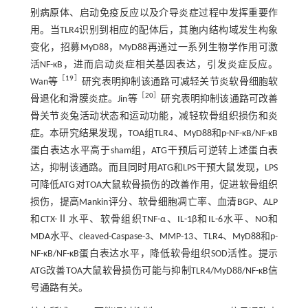
别病原体、启动免疫反应以及介导炎症过程中发挥重要作
用。当TLR4识别到相应的配体后，其胞内结构域发生构象
变化，招募MyD88，MyD88再通过一系列生物学作用可激
活NF-κB，进而启动炎症相关基因表达，引发炎症反应。
［
19
］
Wan等
研究表明抑制该通路可减轻关节炎软骨细胞软
［
20
］
骨退化和滑膜炎症。Jin等
研究表明抑制该通路可改善
骨关节炎兔活动状态和运动功能，减轻软骨组织损伤和炎
症。本研究结果发现，TOA组TLR4、MyD88和p-NF-κB/NF-κB
蛋白表达水平高于sham组，ATG干预后可逆转上述蛋白表
达，抑制该通路。而且同时用ATG和LPS干预大鼠发现，LPS
可降低ATG对TOA大鼠软骨损伤的改善作用，促进软骨组织
损伤，提高Mankin评分、软骨细胞凋亡率、血清BGP、ALP
和CTX-Ⅱ水平、软骨组织TNF-α、IL-1β和IL-6水平、NO和
MDA水平、cleaved-Caspase-3、MMP-13、TLR4、MyD88和p-
NF-κB/NF-κB蛋白表达水平，降低软骨组织SOD活性。提示
ATG改善TOA大鼠软骨损伤可能与抑制TLR4/MyD88/NF-κB信
号通路有关。