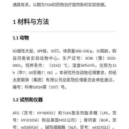
通路有关，以期为TOA的药物治疗提供新的实验依据。
1 材料与方法
1.1 动物
SD雄性大鼠，SPF级，50只，体质量300~330 g，10周龄，购
自河南省实验动物中心，生产证号：SCXK（豫）2022-
0001。饲养条件：（22±2）℃，湿度60%±5%，光照为12
h（早7：00至晚7：00）。本研究符合动物伦理要求，并经
太原钢铁（集团）有限公司总医院伦理委员会审批通过，
编号：科审S2024第（107）号。
1.2 试剂和仪器
ATG（货号：HY-N0035）和TLR4激活剂脂多糖（LPS，货
号：HY-D1056）购自美国MCE公司）；骨钙素（BGP，货
号：ml106924）、碱性磷酸酶（ALP，货号：ml107021）、