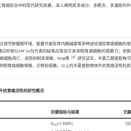
在胃癌防治中的现代研究进展，深入阐明其多成分、多靶点、多通路的作
过调节肿瘤微环境、能量代谢及体内酸碱度等多种途径调控胃癌细胞的增
过抑制以HIF-1α为代表的缺氧应答因子来抑制胃癌细胞的侵袭力；张
［
8
］
细胞凋亡，进而抑制其增殖；Feng等
研究证实，半夏乙醇提取物可
抑制胃癌细胞增殖、迁移和侵袭。以上的半夏提取物体外抗胃癌活性的具
体外抗胃癌活性的研究概况
关键指标与结果
文
IC
=7.930%；
［
6
50