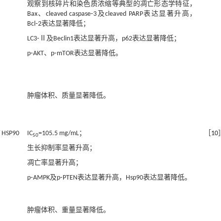
观察到核碎片和染色质浓缩等典型的凋亡形态学特征，
Bax、cleaved caspase⁃3及cleaved PARP表达显著升高，
Bcl⁃2表达显著降低；
LC3⁃Ⅱ及Beclin1表达显著升高，p62表达显著降低；
p⁃AKT、p⁃mTOR表达显著降低。
肿瘤体积、质量显著降低。
HSP90
IC
=105.5 mg/mL；
［
10
50
生长抑制率显著升高；
凋亡率显著升高；
p⁃AMPK及p⁃PTEN表达显著升高，Hsp90表达显著降低。
肿瘤体积、重量显著降低。