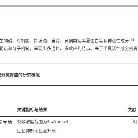
［
3
］
生物碱、有机酸、挥发油、甾醇、黄酮类及半夏蛋白等多种活性成分
靶点和分子机制，呈现出多通路、多效应的特点。关于半夏活性成分抗胃
成分抗胃癌的研究概况
关键指标与结果
文献
R信号通
有效浓度范围为5~40 μmol/L；
［
9
生长抑制率显著升高；