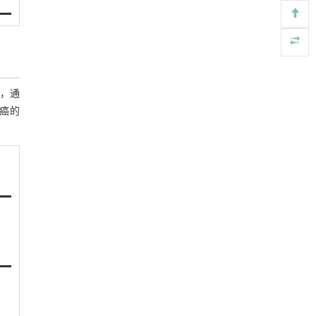
，通
癌的
］