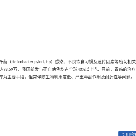
icobacter pylori, Hp）感染、不良饮食习惯及遗传因素等密切相
[1]
达93.59万，我国新发与死亡病例均占全球40%以上
。目前，胃癌的治疗
疗为主要手段，但常伴随生物利用度低、严重毒副作用及耐药性等问题。
引用格式