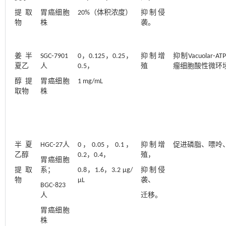
提取
胃癌细胞
20%（体积浓度）
抑制侵
物
株
袭。
姜半
SGC⁃7901
0，0.125，0.25，
抑制增
抑制Vacuolar⁃
夏乙
人
0.5，
殖
瘤细胞酸性微环
醇提
胃癌细胞
1 mg/mL
取物
株
半夏
HGC⁃27人
0，0.05，0.1，
抑制增
促进磷脂、嘌呤
乙醇
0.2，0.4，
殖，
胃癌细胞
提取
系；
0.8，1.6，3.2 μg/
抑制侵
物
μL
袭、
BGC⁃823
人
迁移。
胃癌细胞
株