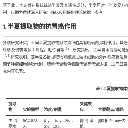
基于此，本文旨在系统综述半夏及其活性成分、半夏药对与半夏复方
制，以期为后续深入研究与临床应用提供理论依据与参考。
1 半夏提取物的抗胃癌作用
多项研究证实，不同半夏提取物对胃癌细胞具有明确的抑制作用，其通
［
6
］
迁移及侵袭等多个过程。毛竹君等
研究指出，生半夏水提物可能通
［
7
］
研究表明，姜半夏乙醇提取物可能通过破坏细胞内外pH稳态促进胃癌
调节肿瘤细胞磷脂代谢、嘌呤代谢和色氨酸代谢等代谢途径，进而显著
究内容见
表1
。
表1 半夏提取物
提取
关键效
物
实验模型
浓度/剂量
应
主要靶点/通路
生半
BGC⁃823
0，1%，2%，
抑制增
抑制HIF⁃1α表达
夏水
人
5%，10%，
殖，