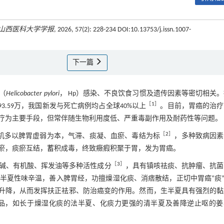
山西医科大学学报
, 2026, 57(2): 228-234 DOI:10.13753/j.issn.1007-
下一篇
（
Helicobacter pylori
， Hp）感染、不良饮食习惯及遗传因素等密切相关
［
1
］
93.59万，我国新发与死亡病例均占全球40%以上
。目前，胃癌的治疗
疗为主要手段，但常伴随生物利用度低、严重毒副作用及耐药性等问题。
［
2
］
其病机多以脾胃虚弱为本，气滞、痰凝、血瘀、毒结为标
，多种致病因素
瘀，痰瘀互结，蓄积成毒，终致癥瘕积聚于胃，发为胃癌。
［
3
］
碱、有机酸、挥发油等多种活性成分
，具有镇咳祛痰、抗肿瘤、抗菌
半夏性味辛温，善入脾胃经，功擅燥湿化痰、消痞散结，正切中胃癌“痰”
机升降，从而发挥扶正祛邪、防治癌变的作用。然而，生半夏具有强烈的黏
制品，如长于燥湿化痰的法半夏、化痰力更强的清半夏及善降逆止呕的姜