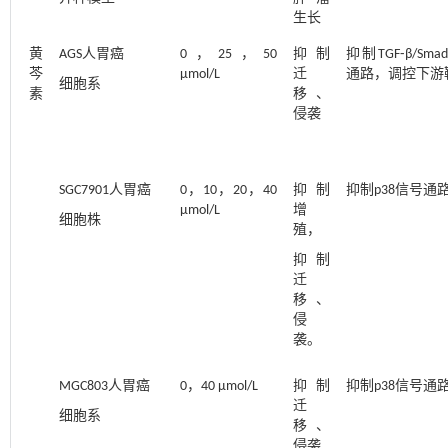
生长
黄
AGS人胃癌
0，25，50
抑制
抑制TGF⁃β/Sm
芩
μmol/L
迁
通路，调控下游
细胞系
素
移、
侵袭
SGC7901人胃癌
0，10，20，40
抑制
抑制p38信号通
μmol/L
增
细胞株
殖，
抑制
迁
移、
侵
袭。
MGC803人胃癌
0，40 μmol/L
抑制
抑制p38信号通
迁
细胞系
移、
侵袭