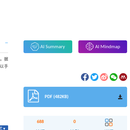
AI Summary
AI Mindmap
关。据
以手
PDF (482KB)
688
0
 ▾