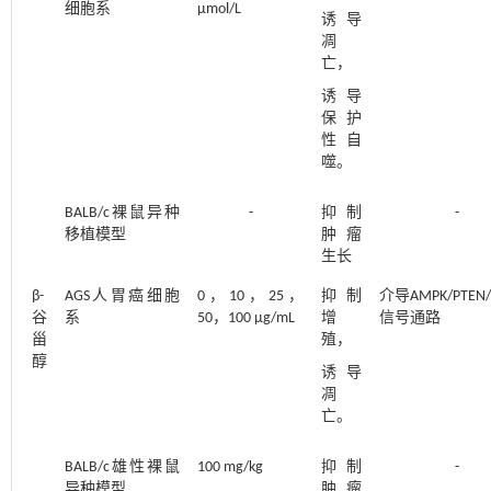
细胞系
μmol/L
诱导
凋
亡，
诱导
保护
性自
噬。
BALB/c裸鼠异种
-
抑制
-
移植模型
肿瘤
生长
β-
AGS人胃癌细胞
0，10，25，
抑制
介导AMPK/PTEN/ 
谷
系
50，100 μg/mL
增
信号通路
甾
殖，
醇
诱导
凋
亡。
BALB/c雄性裸鼠
100 mg/kg
抑制
-
异种模型
肿瘤