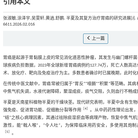
引用本文
张淑敏,涂泽宇,吴雯轩,黄逍,舒鹏. 半夏及其复方治疗胃癌的研究进展[J].
6611.2026.02.016
上一篇
胃癌是起源于胃黏膜上皮的常见消化道恶性肿瘤，其发生与幽门螺杆菌
球疾病负担数据，2023年全球新增胃癌病例约127.74万，死亡人数高达
术、放化疗、靶向及免疫治疗为主。多数患者确诊时已属晚期，此时化
在传统中医文献中，胃癌常被归属于“胃反”“噎膈”“积聚”等范畴。
中焦气机失调，水液代谢障碍，聚湿成痰，痰气交阻，久则血行不畅成
半夏是天南星科植物半夏的干燥块茎。现代研究表明，半夏中含有生物
［
4
］
强免疫、促进胃功能、促细胞分裂等作用
。从中药药性理论出发，
“结”之核心病理因素，其通过祛除痰湿瘀血等病理产物，恢复中焦气
激性，能“戟人喉”，“令人吐”，为保障临床用药安全，多使用其炮
［
5
］
。