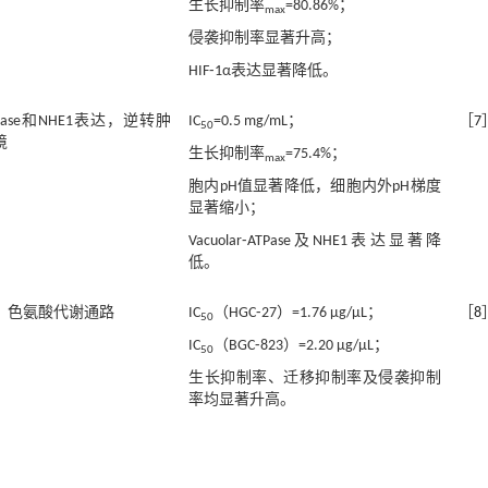
生长抑制率
=80.86%；
max
侵袭抑制率显著升高；
HIF⁃1α表达显著降低。
ATPase和NHE1表达，逆转肿
IC
=0.5 mg/mL；
［
7
50
境
生长抑制率
=75.4%；
max
胞内pH值显著降低，细胞内外pH梯度
显著缩小；
Vacuolar⁃ATPase及NHE1表达显著降
低。
、色氨酸代谢通路
IC
（HGC⁃27）=1.76 μg/μL；
［
8
50
IC
（BGC⁃823）=2.20 μg/μL；
50
生长抑制率、迁移抑制率及侵袭抑制
率均显著升高。