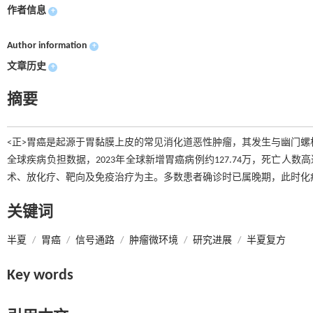
作者信息
+
Author information
+
文章历史
+
摘要
<正>胃癌是起源于胃黏膜上皮的常见消化道恶性肿瘤，其发生与幽门螺杆菌（Hel
全球疾病负担数据，2023年全球新增胃癌病例约127.74万，死亡人数高
术、放化疗、靶向及免疫治疗为主。多数患者确诊时已属晚期，此时化
关键词
半夏
/
胃癌
/
信号通路
/
肿瘤微环境
/
研究进展
/
半夏复方
Key words