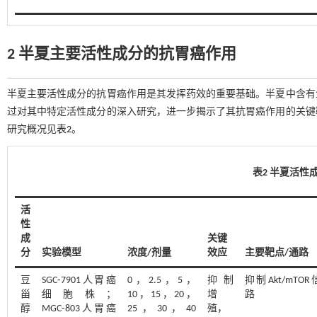
2 半夏主要活性成分的抗胃癌作用
半夏主要活性成分的抗胃癌作用是其发挥药效的重要基础。半夏中含有
过对其中特定活性成分的深入研究，进一步揭示了其抗胃癌作用的关键
研究概况见
表2
。
表2 半夏活性
活
性
成
关键
分
实验模型
浓度/剂量
效应
主要靶点/通路
豆
SGC⁃7901人胃癌
0，2.5，5，
抑制
抑制Akt/mTO
甾
细胞株；
10，15，20，
增
路
醇
MGC⁃803人胃癌
25，30，40
殖，