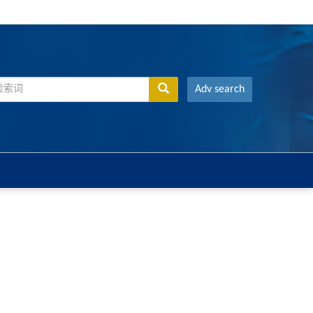
Adv search