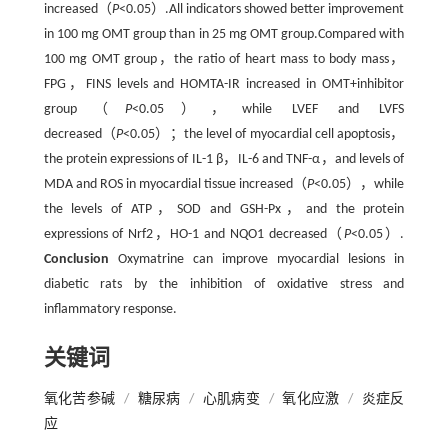
increased（
P
<0.05）.All indicators showed better improvement
in 100 mg OMT group than in 25 mg OMT group.Compared with
100 mg OMT group，the ratio of heart mass to body mass，
FPG，FINS levels and HOMTA-IR increased in OMT+inhibitor
group（
P
<0.05），while LVEF and LVFS
decreased（
P
<0.05）；the level of myocardial cell apoptosis，
the protein expressions of IL-1 β，IL-6 and TNF-α，and levels of
MDA and ROS in myocardial tissue increased（
P
<0.05），while
the levels of ATP，SOD and GSH-Px，and the protein
expressions of Nrf2，HO-1 and NQO1 decreased（
P
<0.05）.
Conclusion
Oxymatrine can improve myocardial lesions in
diabetic rats by the inhibition of oxidative stress and
inflammatory response.
关键词
氧化苦参碱
/
糖尿病
/
心肌病变
/
氧化应激
/
炎症反
应