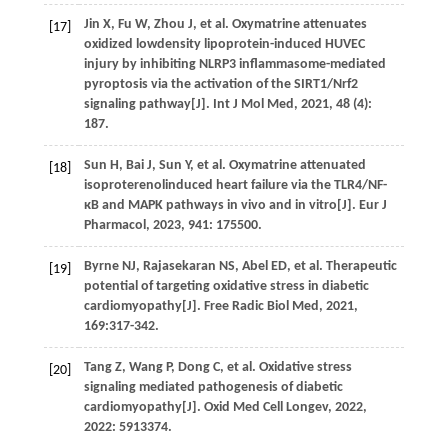
Jin
X
,
Fu
W
,
Zhou
J
,
et al.
Oxymatrine attenuates
[17]
oxidized lowdensity lipoprotein-induced HUVEC
injury by inhibiting NLRP3 inflammasome-mediated
pyroptosis via the activation of the SIRT1/Nrf2
signaling pathway[J].
Int J Mol Med
,
2021
,
48
(4):
187.
Sun
H
,
Bai
J
,
Sun
Y
,
et al.
Oxymatrine attenuated
[18]
isoproterenolinduced heart failure via the TLR4/NF-
кB and MAPK pathways in vivo and in vitro[J].
Eur J
Pharmacol
,
2023
,
941
: 175500.
Byrne
NJ
,
Rajasekaran
NS
,
Abel
ED
,
et al.
Therapeutic
[19]
potential of targeting oxidative stress in diabetic
cardiomyopathy[J].
Free Radic Biol Med
,
2021
,
169
:317-342.
Tang
Z
,
Wang
P
,
Dong
C
,
et al.
Oxidative stress
[20]
signaling mediated pathogenesis of diabetic
cardiomyopathy[J].
Oxid Med Cell Longev
,
2022
,
2022
: 5913374.