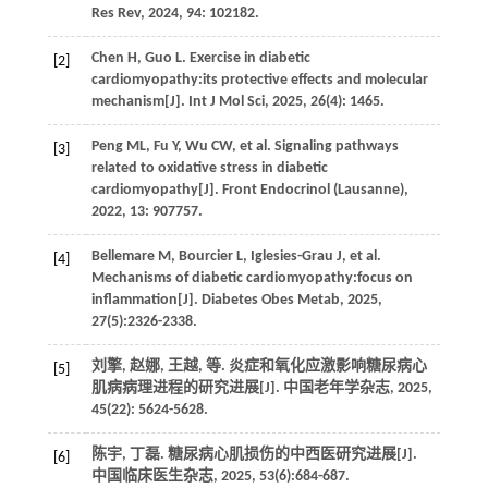
Res Rev
,
2024
,
94
: 102182.
Chen
H
,
Guo
L
. Exercise in diabetic
[2]
cardiomyopathy:its protective effects and molecular
mechanism[J].
Int J Mol Sci
,
2025
,
26
(4): 1465.
Peng
ML
,
Fu
Y
,
Wu
CW
,
et al.
Signaling pathways
[3]
related to oxidative stress in diabetic
cardiomyopathy[J].
Front Endocrinol (Lausanne)
,
2022
,
13
: 907757.
Bellemare
M
,
Bourcier
L
,
Iglesies-Grau
J
,
et al.
[4]
Mechanisms of diabetic cardiomyopathy:focus on
inflammation[J].
Diabetes Obes Metab
,
2025
,
27
(5):2326-2338.
刘擎, 赵娜, 王越,
等
. 炎症和氧化应激影响糖尿病心
[5]
肌病病理进程的研究进展[J].
中国老年学杂志
,
2025
,
45
(22): 5624-5628.
陈宇, 丁磊. 糖尿病心肌损伤的中西医研究进展[J].
[6]
中国临床医生杂志
,
2025
,
53
(6):684-687.