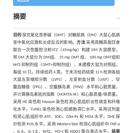
摘要
目的
探究氧化苦参碱（OMT）对糖尿病（DM）大鼠心肌病
变中氧化应激和炎症反应的影响。
方法
采用高糖高脂饮食
联合一次性腹腔注射STZ（45mg/kg）构建 DM 大鼠模型，
将 DM 大鼠分为 DM组、 25 mg OMT 组、 100 mg OMT组和
Nrf2 抑制剂组（OMT+抑制剂组），未建模大鼠为对照组，
每组 10 只。持续给药 4 周，于末次给药结束 12 h 检测各组
大鼠左室缩短分数 （LVFS）、左室射血分数（LVEF）、空
腹血糖值（FPG）、空腹胰岛素（FINS）水平和心脏质量，
并计算胰岛素抵抗指数（HOMTA-IR）和心脏质量/体质量。
采用 HE 染色和 Masson 染色检测心肌组织炎性病变和纤维
化水平，TUNEL 染色检测心肌细胞凋亡水平。采用试剂盒
检测心肌组织中 ATP、SOD、GSH-Px 和 MDA 水平，DHE 探
针检测 ROS 水平。采用 Western blot 检测心肌组织中 TNF-α
、IL-6、IL-1 β 、Nrf2、HO-1 和 NQO1 蛋白表达水平。
结果