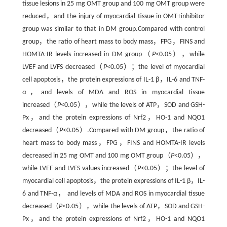
tissue lesions in 25 mg OMT group and 100 mg OMT group were
reduced，and the injury of myocardial tissue in OMT+inhibitor
group was similar to that in DM group.Compared with control
group，the ratio of heart mass to body mass，FPG，FINS and
HOMTA-IR levels increased in DM group（
P
<0.05），while
LVEF and LVFS decreased（
P
<0.05）；the level of myocardial
cell apoptosis，the protein expressions of IL-1 β，IL-6 and TNF-
α，and levels of MDA and ROS in myocardial tissue
increased（
P
<0.05），while the levels of ATP，SOD and GSH-
Px，and the protein expressions of Nrf2，HO-1 and NQO1
decreased（
P
<0.05）.Compared with DM group，the ratio of
heart mass to body mass，FPG，FINS and HOMTA-IR levels
decreased in 25 mg OMT and 100 mg OMT group（
P
<0.05），
while LVEF and LVFS values increased（
P
<0.05）；the level of
myocardial cell apoptosis，the protein expressions of IL-1 β，IL-
6 and TNF-α， and levels of MDA and ROS in myocardial tissue
decreased（
P
<0.05），while the levels of ATP，SOD and GSH-
Px，and the protein expressions of Nrf2，HO-1 and NQO1