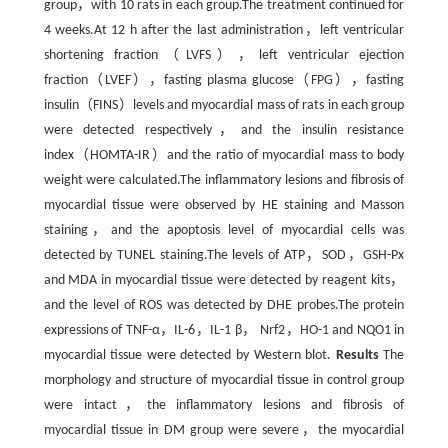
group，with 10 rats in each group.The treatment continued for
4 weeks.At 12 h after the last administration，left ventricular
shortening fraction（LVFS），left ventricular ejection
fraction（LVEF），fasting plasma glucose（FPG），fasting
insulin（FINS）levels and myocardial mass of rats in each group
were detected respectively，and the insulin resistance
index（HOMTA-IR）and the ratio of myocardial mass to body
weight were calculated.The inflammatory lesions and fibrosis of
myocardial tissue were observed by HE staining and Masson
staining，and the apoptosis level of myocardial cells was
detected by TUNEL staining.The levels of ATP，SOD，GSH-Px
and MDA in myocardial tissue were detected by reagent kits，
and the level of ROS was detected by DHE probes.The protein
expressions of TNF-α，IL-6，IL-1 β， Nrf2，HO-1 and NQO1 in
myocardial tissue were detected by Western blot.
Results
The
morphology and structure of myocardial tissue in control group
were intact，the inflammatory lesions and fibrosis of
myocardial tissue in DM group were severe，the myocardial