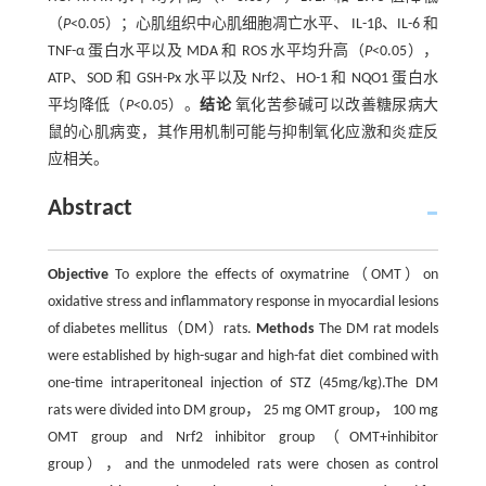
（
P
<0.05）；心肌组织中心肌细胞凋亡水平、 IL-1β、IL-6 和
TNF-α 蛋白水平以及 MDA 和 ROS 水平均升高（
P
<0.05），
ATP、SOD 和 GSH-Px 水平以及 Nrf2、HO-1 和 NQO1 蛋白水
平均降低（
P
<0.05）。
结论
氧化苦参碱可以改善糖尿病大
鼠的心肌病变，其作用机制可能与抑制氧化应激和炎症反
应相关。
Abstract
Objective
To explore the effects of oxymatrine（OMT）on
oxidative stress and inflammatory response in myocardial lesions
of diabetes mellitus（DM）rats.
Methods
The DM rat models
were established by high-sugar and high-fat diet combined with
one-time intraperitoneal injection of STZ (45mg/kg).The DM
rats were divided into DM group， 25 mg OMT group， 100 mg
OMT group and Nrf2 inhibitor group（OMT+inhibitor
group），and the unmodeled rats were chosen as control