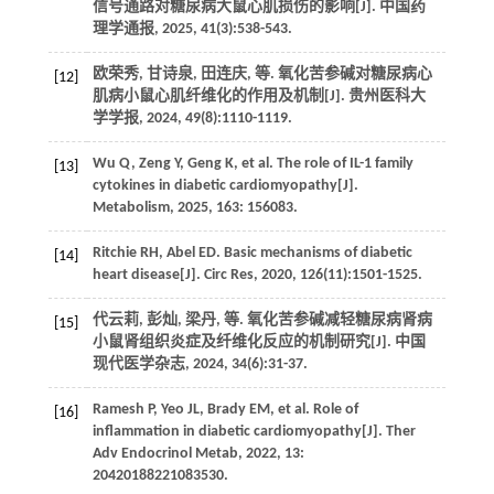
信号通路对糖尿病大鼠心肌损伤的影响[J].
中国药
理学通报
,
2025
,
41
(3):538-543.
欧荣秀, 甘诗泉, 田连庆,
等
. 氧化苦参碱对糖尿病心
[12]
肌病小鼠心肌纤维化的作用及机制[J].
贵州医科大
学学报
,
2024
,
49
(8):1110-1119.
Wu
Q
,
Zeng
Y
,
Geng
K
,
et al.
The role of IL-1 family
[13]
cytokines in diabetic cardiomyopathy[J].
Metabolism
,
2025
,
163
: 156083.
Ritchie
RH
,
Abel
ED
. Basic mechanisms of diabetic
[14]
heart disease[J].
Circ Res
,
2020
,
126
(11):1501-1525.
代云莉, 彭灿, 梁丹,
等
. 氧化苦参碱减轻糖尿病肾病
[15]
小鼠肾组织炎症及纤维化反应的机制研究[J].
中国
现代医学杂志
,
2024
,
34
(6):31-37.
Ramesh
P
,
Yeo
JL
,
Brady
EM
,
et al.
Role of
[16]
inflammation in diabetic cardiomyopathy[J].
Ther
Adv Endocrinol Metab
,
2022
,
13
:
20420188221083530.