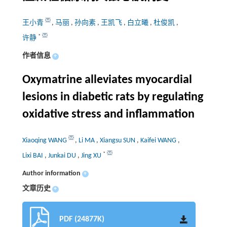
王小青
,
马丽
,
孙向素
,
王凯飞
,
白立曦
,
杜俊凯
,
*
许静
作者信息
+
Oxymatrine alleviates myocardial
lesions in diabetic rats by regulating
oxidative stress and inflammation
Xiaoqing WANG
,
Li MA
,
Xiangsu SUN
,
Kaifei WANG
,
*
Lixi BAI
,
Junkai DU
,
Jing XU
Author information
+
文章历史
+
PDF (24877K)