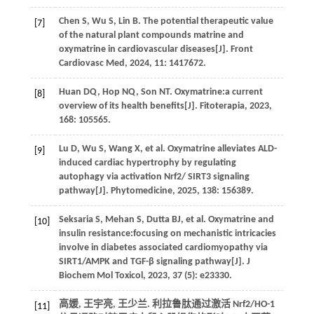
Chen
S
,
Wu
S
,
Lin
B
. The potential therapeutic value
[7]
of the natural plant compounds matrine and
oxymatrine in cardiovascular diseases[J].
Front
Cardiovasc Med
,
2024
,
11
: 1417672.
Huan
DQ
,
Hop
NQ
,
Son
NT
. Oxymatrine:a current
[8]
overview of its health benefits[J].
Fitoterapia
,
2023
,
168
: 105565.
Lu
D
,
Wu
S
,
Wang
X
,
et al.
Oxymatrine alleviates ALD-
[9]
induced cardiac hypertrophy by regulating
autophagy via activation Nrf2/ SIRT3 signaling
pathway[J].
Phytomedicine
,
2025
,
138
: 156389.
Seksaria
S
,
Mehan
S
,
Dutta
BJ
,
et al.
Oxymatrine and
[10]
insulin resistance:focusing on mechanistic intricacies
involve in diabetes associated cardiomyopathy via
SIRT1/AMPK and TGF-β signaling pathway[J].
J
Biochem Mol Toxicol
,
2023
,
37
(5): e23330.
高媛, 王宇亮, 王少兰. 利拉鲁肽通过激活 Nrf2/HO-1
[11]