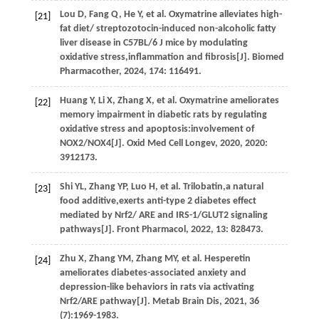
Lou
D
,
Fang
Q
,
He
Y
,
et al.
Oxymatrine alleviates high-
[21]
fat diet/ streptozotocin-induced non-alcoholic fatty
liver disease in C57BL/6 J mice by modulating
oxidative stress,inflammation and fibrosis[J].
Biomed
Pharmacother
,
2024
,
174
: 116491.
Huang
Y
,
Li
X
,
Zhang
X
,
et al.
Oxymatrine ameliorates
[22]
memory impairment in diabetic rats by regulating
oxidative stress and apoptosis:involvement of
NOX2/NOX4[J].
Oxid Med Cell Longev
,
2020
,
2020
:
3912173.
Shi
YL
,
Zhang
YP
,
Luo
H
,
et al.
Trilobatin,a natural
[23]
food additive,exerts anti-type 2 diabetes effect
mediated by Nrf2/ ARE and IRS-1/GLUT2 signaling
pathways[J].
Front Pharmacol
,
2022
,
13
: 828473.
Zhu
X
,
Zhang
YM
,
Zhang
MY
,
et al.
Hesperetin
[24]
ameliorates diabetes-associated anxiety and
depression-like behaviors in rats via activating
Nrf2/ARE pathway[J].
Metab Brain Dis
,
2021
,
36
(7):1969-1983.