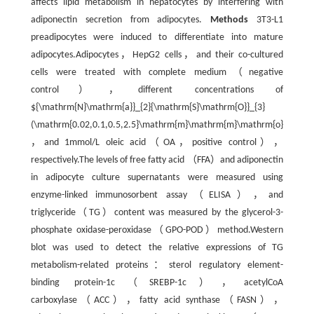
affects lipid metabolism in hepatocytes by interfering with
adiponectin secretion from adipocytes.
Methods
3T3-L1
preadipocytes were induced to differentiate into mature
adipocytes.Adipocytes，HepG2 cells，and their co-cultured
cells were treated with complete medium（negative
control），different concentrations of
${\mathrm{N}\mathrm{a}}_{2}{\mathrm{S}\mathrm{O}}_{3}
(\mathrm{0.02,0.1,0.5,2.5}\mathrm{m}\mathrm{m}\mathrm{o}\mathrm
，and 1mmol/L oleic acid（OA，positive control），
respectively.The levels of free fatty acid （FFA）and adiponectin
in adipocyte culture supernatants were measured using
enzyme-linked immunosorbent assay（ELISA），and
triglyceride（TG）content was measured by the glycerol-3-
phosphate oxidase-peroxidase（GPO-POD）method.Western
blot was used to detect the relative expressions of TG
metabolism-related proteins：sterol regulatory element-
binding protein-1c（SREBP-1c），acetylCoA
carboxylase（ACC），fatty acid synthase（FASN），