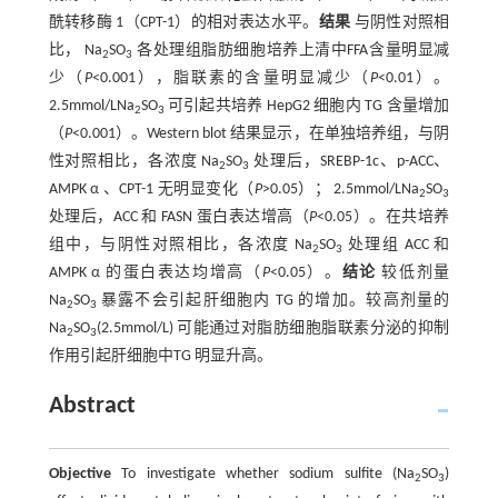
酰转移酶 1（CPT-1）的相对表达水平。
结果
与阴性对照相
比， Na
SO
各处理组脂肪细胞培养上清中FFA含量明显减
2
3
少（
P
<0.001），脂联素的含量明显减少（
P
<0.01）。
2.5mmol/LNa
SO
可引起共培养 HepG2 细胞内 TG 含量增加
2
3
（
P
<0.001）。Western blot 结果显示，在单独培养组，与阴
性对照相比，各浓度 Na
SO
处理后，SREBP-1c、p-ACC、
2
3
AMPK α 、CPT-1 无明显变化（
P
>0.05）； 2.5mmol/LNa
SO
2
3
处理后，ACC 和 FASN 蛋白表达增高（
P
<0.05）。在共培养
组中，与阴性对照相比，各浓度 Na
SO
处理组 ACC 和
2
3
AMPK α 的蛋白表达均增高（
P
<0.05）。
结论
较低剂量
Na
SO
暴露不会引起肝细胞内 TG 的增加。较高剂量的
2
3
Na
SO
(2.5mmol/L) 可能通过对脂肪细胞脂联素分泌的抑制
2
3
作用引起肝细胞中TG 明显升高。
Abstract
Objective
To investigate whether sodium sulfite (Na
SO
)
2
3