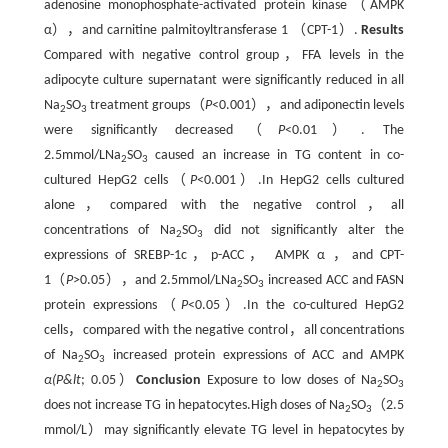
adenosine monophosphate-activated protein kinase（AMPK
α），and carnitine palmitoyltransferase 1 （CPT-1）.
Results
Compared with negative control group，FFA levels in the
adipocyte culture supernatant were significantly reduced in all
Na
SO
treatment groups（
P
<0.001），and adiponectin levels
2
3
were significantly decreased（
P
<0.01）. The
2.5mmol/LNa
SO
caused an increase in TG content in co-
2
3
cultured HepG2 cells（
P
<0.001）.In HepG2 cells cultured
alone，compared with the negative control，all
concentrations of Na
SO
did not significantly alter the
2
3
expressions of SREBP-1c，p-ACC， AMPK α ，and CPT-
1（
P
>0.05），and 2.5mmol/LNa
SO
increased ACC and FASN
2
3
protein expressions（
P
<0.05）.In the co-cultured HepG2
cells，compared with the negative control，all concentrations
of Na
SO
increased protein expressions of ACC and AMPK
2
3
α(P&lt
; 0.05）
Conclusion
Exposure to low doses of Na
SO
2
3
does not increase TG in hepatocytes.High doses of Na
SO
（2.5
2
3
mmol/L）may significantly elevate TG level in hepatocytes by