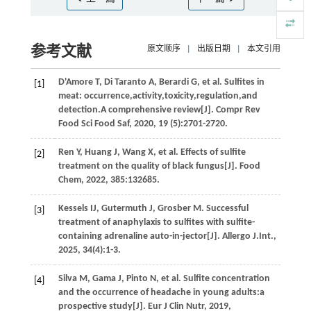
参考文献
原文顺序
|
出版日期
|
本文引用
D'Amore
T
,
Di Taranto
A
,
Berardi
G
,
et al.
Sulfites in
[1]
meat: occurrence,activity,toxicity,regulation,and
detection.A comprehensive review[J].
Compr Rev
Food Sci Food Saf
,
2020
,
19
(5):2701-2720.
Ren
Y
,
Huang
J
,
Wang
X
,
et al.
Effects of sulfite
[2]
treatment on the quality of black fungus[J].
Food
Chem
,
2022
,
385
:132685.
Kessels
IJ
,
Gutermuth
J
,
Grosber
M
. Successful
[3]
treatment of anaphylaxis to sulfites with sulfite-
containing adrenaline auto-in-jector[J].
Allergo J.Int.
,
2025
,
34
(4):1-3.
Silva
M
,
Gama
J
,
Pinto
N
,
et al.
Sulfite concentration
[4]
and the occurrence of headache in young adults:a
prospective study[J].
Eur J Clin Nutr
,
2019
,