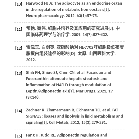
Harwood HJ
Jr
. The adipocyte as an endocrine organ
[10]
in the regulation of metabolic homeostasis[J].
Neuropharmacology
,
2012
,
63
(1):57-75.
常艳, 魏伟. 细胞共培养及其应用的研究进展[J].
中
[11]
国临床药理学与治疗学
,
2009
,
14
(7):827-832.
雷佩玉, 白剑英.
亚硫酸钠对 HL-7702肝细胞极低密度
[12]
脂蛋白组装途径的影响
[D]. 太原: 山西医科大学,
2012
.
Shih
PH
,
Shiue
SJ
,
Chen
CN
,
et al.
Fucoidan and
[13]
Fucoxanthin attenuate hepatic steatosis and
inflammation of NAFLD through modulation of
Leptin/Adiponectin axis[J].
Mar Drugs
,
2021
,
19
(3):148.
Zechner
R
,
Zimmermann
R
,
Eichmann
TO
,
et al.
FAT
[14]
SIGNALS: lipases and lipolysis in lipid metabolism and
signaling[J].
Cell Metab
,
2012
,
15
(3):279-291.
Fang
H
,
Judd
RL
. Adiponectin regulation and
[15]