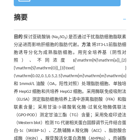
摘要
目的
探讨亚硫酸钠 (Na
SO
) 是否通过干扰脂肪细胞脂联素
2
3
分泌进而影响肝细胞的脂肪代谢。
方法
将3T3-L1前脂肪细
胞诱导分化为成熟脂肪细胞。用完全培养基（阴性对
照）、不同浓度
${\mathrm{N}\mathrm{a}}_{2}
{\mathrm{S}\mathrm{O}}_{3}\text{ }
(\mathrm{0.02,0.1,0.5,2.5}\mathrm{m}\mathrm{m}\mathrm{o}\mathrm{
和 1mmol/L 油酸（OA，阳性对照）处理脂肪细胞、单独培
养 HepG2 细胞和共培养 HepG2 细胞。采用酶联免疫吸附法
（ELISA）测定脂肪细胞培养上清中游离脂肪酸（FFA）和脂
联素含量；采用甘油-3-磷酸氧化酶-过氧化物酶偶联法
（GPO-POD）测定甘油三酯（TG）含量；采用免疫印迹法
（Western blot）检测 TG 代谢相关蛋白固醇调节元件结合蛋
白-1c（SREBP-1c）、乙酰辅酶 A 羧化酶（ACC）、脂肪酸合
成酶（FASN）、腺苷酸活化蛋白激酶（AMPKα）、肉碱酯