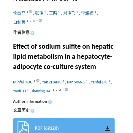
1
1
1
1
1
侯敏菲
,
张艳
,
王盼
,
刘艳飞
,
李耀福
,
1
,
2
,
3
,
*
白剑英
作者信息
+
Effect of sodium sulfite on hepatic
lipid metabolism in a hepatocyte-
adipocyte co-culture system
1
1
1
1
Minfei HOU
,
Yan ZHANG
,
Pan WANG
,
Yanfei LIU
,
1
1
,
2
,
3
,
*
Yaofu LI
,
Jianying BAI
Author information
+
文章历史
+
PDF (6932K)