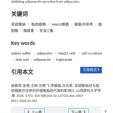
inhibiting adiponectin secretion from adipocytes.
关键词
亚硫酸钠
/
脂肪细胞
/
HepG2细胞
/
细胞共培养
/
脂
肪酸
/
脂联素
/
甘油三酯
Key words
sodium sulfite
/
adipocytes
/
HepG2 cells
/
cell co-culture
/
fatty acid
/
adiponectin
/
triglyceride
引用格式 ▾
引用本文
侯敏菲,张艳,王盼,刘艳飞,李耀福,白剑英. 亚硫酸钠对与脂
肪细胞共培养的肝细胞脂肪代谢的影响[J].
山西医科大学学
报
, 2026, 57(5): 503-508 DOI:10.13753/j.issn.1007-
6611.2026.05.001
上一篇
下一篇