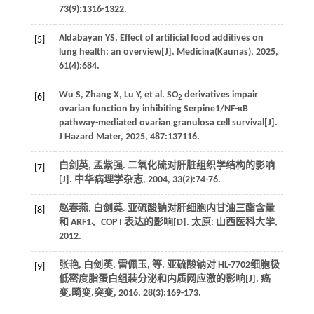
73
(9):1316-1322.
Aldabayan
YS
. Effect of artificial food additives on
[5]
lung health: an overview[J].
Medicina(Kaunas)
,
2025
,
61
(4):684.
Wu
S
,
Zhang
X
,
Lu
Y
,
et al
. SO
derivatives impair
[6]
2
ovarian function by inhibiting Serpine1/NF-кB
pathway-mediated ovarian granulosa cell survival[J].
J Hazard Mater
,
2025
,
487
:137116.
白剑英, 孟紫强. 二氧化硫对肝脏组织学结构的影响
[7]
[J].
中华病理学杂志
,
2004
,
33
(2):74-76.
赵春燕, 白剑英.
亚硫酸钠对肝细胞内甘油三酯含量
[8]
和 ARF1、COP I 表达的影响
[D]. 太原: 山西医科大学,
2012
.
张艳, 白剑英, 雷佩玉,
等
. 亚硫酸钠对 HL-7702细胞极
[9]
低密度脂蛋白组装分泌和内质网应激的影响[J].
癌
变.畸变.突变
,
2016
,
28
(3):169-173.