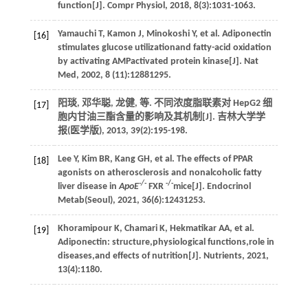
function[J].
Compr Physiol
,
2018
,
8
(3):1031-1063.
Yamauchi
T
,
Kamon
J
,
Minokoshi
Y
,
et al.
Adiponectin
[16]
stimulates glucose utilizationand fatty-acid oxidation
by activating AMPactivated protein kinase[J].
Nat
Med
,
2002
,
8
(11):12881295.
阳琰, 邓华聪, 龙健,
等
. 不同浓度脂联素对 HepG2 细
[17]
胞内甘油三酯含量的影响及其机制[J].
吉林大学学
报(医学版)
,
2013
,
39
(2):195-198.
Lee
Y
,
Kim
BR
,
Kang
GH
,
et al.
The effects of PPAR
[18]
agonists on atherosclerosis and nonalcoholic fatty
-/-
-/-
liver disease in
ApoE
FXR
mice[J].
Endocrinol
Metab(Seoul)
,
2021
,
36
(6):12431253.
Khoramipour
K
,
Chamari
K
,
Hekmatikar
AA
,
et al.
[19]
Adiponectin: structure,physiological functions,role in
diseases,and effects of nutrition[J].
Nutrients
,
2021
,
13
(4):1180.