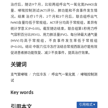
治疗后，随访9个月，比较两组呼出气一氧化氮(FeNO)含
量、哮喘控制测试(ACT)评分、肺功能和不良事件发生情
况。结果 治疗1个月、2个月和3个月后，联合组呼出气
FeNO含量均低于常规组，ACT评分均高于常规组，差异有
统计学意义(P<0.05)。截至随访结束，联合组第1秒用力呼
气容积百分比(FEV1)、用力肺活量(FVC)、每分钟最大通气量
(MVV)均高于常规组，不良事件发生率低于常规组
(P<0.05)。结论 中医穴位冷冻疗法结合常规西医治疗能有效
促进患者肺功能恢复、减少不良事件，提高治疗效果。
关键词
支气管哮喘
/
穴位冷冻
/
呼出气一氧化氮
/
哮喘控制测
试
Key words
引用格式 ▾
引用本文