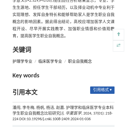
学意义(t=2.529,P<0.05);线性回归分析结果显示，专业、学
生生源地、担任学生干部经历，以及择业动机中专业利于
实现理想、发挥自身特长和能够帮助家人是学生职业自我
概念的影响因素。据此得出结论，高校应增加医学人文课
程开设、尽早开展实践教学、加强职业情感和价值观教
育，提高医学生职业自我概念。
关键词
护理学专业
/
临床医学专业
/
职业自我概念
Key words
引用格式 ▾
引用本文
潘闯, 李冬梅, 杨帆, 杨洁, 赵嘉. 护理学和临床医学专业本科
学生职业自我概念比较研究[J].
华夏医学
, 2024, 37(01): 218-
224 DOI:10.19296/j.cnki.1008-2409.2024-01-036