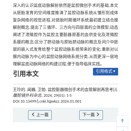
深入的认识盆底动脉解剖依然是盆腔微创手术的基础,本文
从胚胎发育的空间维度推演了盆腔动脉系统从雏形到成体
复杂网络的视觉进程,对胚胎时期循环系统最初建立结合膜
解剖概念,提出了三循环、三方向与四层面的立体模型;动态
阐述了泄殖腔作为盆腔主要脏器原基的血供变化及泄殖腔
系膜的概念;区分了脐动脉与原始脐动脉的概念及间介中胚
层的嵌入式发育给整个盆腔动脉系统带来的变化;重新对以
髂内动脉为中心的盆腔动脉网络系统分类,从而更深一层地
理解盆底动脉网络的构建过程,便于指导临床实践。
引用格式 ▾
引用本文
王玲的, 闻巍, 卫勃. 盆腔脏器微创手术的血管解剖再思考[J].
腹腔镜外科杂志
, 2024, 29(01): 1-5
DOI:10.13499/j.cnki.fqjwkzz.2024.01.001
上一篇
下一篇