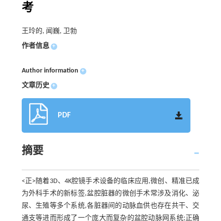
考
王玲的, 闻巍, 卫勃
作者信息
+
Author information
+
文章历史
+
PDF
摘要
<正>随着3D、4K腔镜手术设备的临床应用,微创、精准已成
为外科手术的新标签,盆腔脏器的微创手术常涉及消化、泌
尿、生殖等多个系统,各脏器间的动脉血供也存在共干、交
通支等进而形成了一个庞大而复杂的盆腔动脉网系统;正确