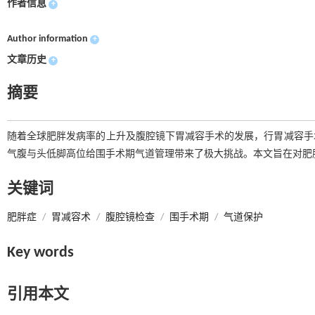
作者信息
+
Author information
+
文章历史
+
摘要
随着全球肥胖发病率的上升及腹腔镜下胃减容手术的发展，行胃减容手
气腹与头低脚高位给围手术期气道管理带来了极大挑战。本文旨在对肥
关键词
肥胖症
/
胃减容术
/
腹腔镜检查
/
围手术期
/
气道保护
Key words
引用本文