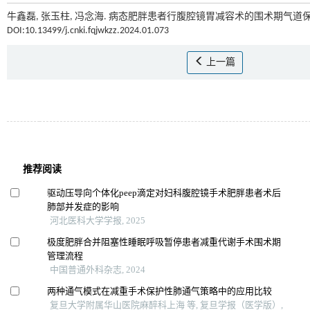
牛鑫磊, 张玉柱, 冯念海. 病态肥胖患者行腹腔镜胃减容术的围术期气道保护
DOI:10.13499/j.cnki.fqjwkzz.2024.01.073
上一篇