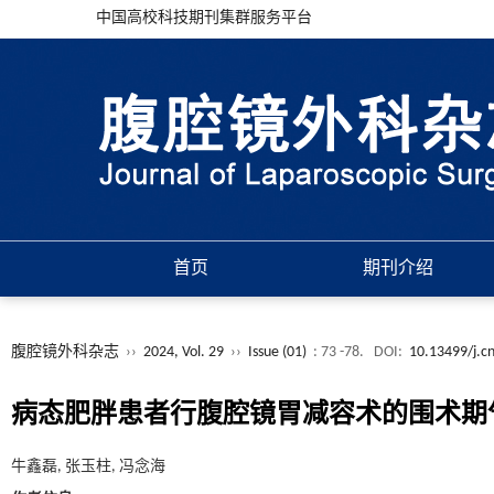
中国高校科技期刊集群服务平台
首页
期刊介绍
腹腔镜外科杂志
››
2024, Vol. 29
››
Issue (01)
: 73 -78.
DOI:
10.13499/j.c
病态肥胖患者行腹腔镜胃减容术的围术期
牛鑫磊, 张玉柱, 冯念海