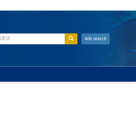
Adv search