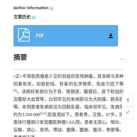
Author information
+
文章历史
+
PDF
摘要
<正>平滑肌肉瘤是少见的软组织恶性肿瘤，其发病与多种
因素有关，如放射线、有毒的化学物质、免疫力低下等
[1]
。该病好发部位为子宫、胃肠道、腹膜后、皮下软组织
及腹部大血管等，比较罕见的发病部位为大网膜、肠系膜
等。本例患者发病部位为回肠系膜，临床较罕见，发病率
[2-4]
约为1:350 000
,现报道如下。患者男，汉族，37岁。因
查体行腹部CT发现腹腔肿瘤1 d入院。患者无恶心、呕吐、
反酸、烧心、发热、寒战、腹痛、腹胀、腹泻、黑便等。