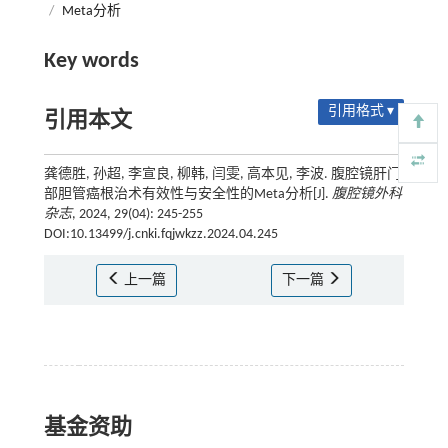
/
Meta分析
Key words
引用格式 ▾
引用本文
龚德胜, 孙超, 李宣良, 柳韩, 闫雯, 高本见, 李波. 腹腔镜肝门
部胆管癌根治术有效性与安全性的Meta分析[J].
腹腔镜外科
杂志
, 2024, 29(04): 245-255
DOI:10.13499/j.cnki.fqjwkzz.2024.04.245
上一篇
下一篇
基金资助