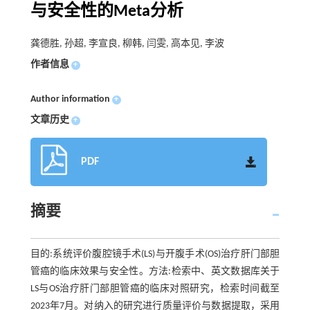
与安全性的Meta分析
龚德胜, 孙超, 李宣良, 柳韩, 闫雯, 高本见, 李波
作者信息
+
Author information
+
文章历史
+
PDF
摘要
目的:系统评价腹腔镜手术(LS)与开腹手术(OS)治疗肝门部胆
管癌的临床效果与安全性。方法:检索中、英文数据库关于
LS与OS治疗肝门部胆管癌的临床对照研究，检索时间截至
2023年7月。对纳入的研究进行质量评价与数据提取，采用