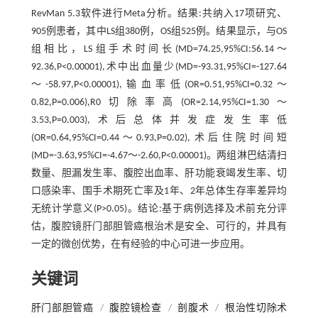
RevMan 5.3软件进行Meta分析。结果:共纳入17项研究、
905例患者，其中LS组380例，OS组525例。结果显示，与OS
组相比，LS组手术时间长(MD=74.25,95%CI:56.14～
92.36,P<0.00001),术中出血量少(MD=-93.31,95%CI=-127.64
～-58.97,P<0.00001),输血率低(OR=0.51,95%CI=0.32～
0.82,P=0.006),R0切除率高(OR=2.14,95%CI=1.30～
3.53,P=0.003),术后总体并发症发生率低
(OR=0.64,95%CI=0.44～0.93,P=0.02),术后住院时间短
(MD=-3.63,95%CI=-4.67～-2.60,P<0.00001)。两组淋巴结清扫
数量、胆漏发生率、腹腔出血率、肝功能衰竭发生率、切
口感染率、围手术期死亡率及1年、2年总体生存率差异均
无统计学意义(P>0.05)。结论:基于病例选择及术前充分评
估，腹腔镜肝门部胆管癌根治术是安全、可行的，并具有
一定的微创优势，在有经验的中心可进一步应用。
关键词
肝门部胆管癌
/
腹腔镜检查
/
剖腹术
/
根治性切除术