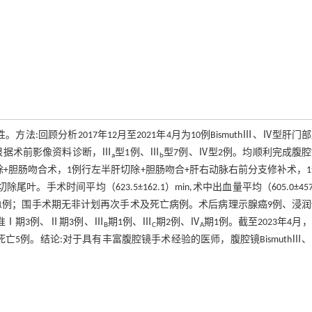
法:回顾分析2017年12月至2021年4月为10例BismuthⅢ、Ⅳ型肝门
。根据术前影像资料诊断，Ⅲ
型1例、Ⅲ
型7例、Ⅳ型2例。均顺利完成腹
a
b
+胆肠吻合术，1例行左半肝切除+胆肠吻合+肝右动脉右前分支修补术，
术时间平均（623.5±162.1）min,术中出血量平均（605.0±457
血1例；围手术期无非计划再次手术及死亡病例。术后病理示腺癌9例、浸
准Ⅰ期3例、Ⅱ期3例、Ⅲ
期1例、Ⅲ
期2例、Ⅳ
期1例。截至2023年4月
B
C
A
死亡5例。结论:对于具有丰富腹腔镜手术经验的医师，腹腔镜BismuthⅢ