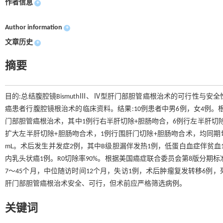
作者信息
+
Author information
+
文章历史
+
摘要
目的:总结腹腔镜BismuthⅢ、Ⅳ型肝门部胆管癌根治术的可行性与安全性。方
癌患者行腹腔镜根治术的临床资料。结果:10例患者中男6例，女4例
门部胆管癌根治术，其中1例行右半肝切除+胆肠吻合，6例行左半肝切除
扩大左半肝切除+胆肠吻合术，1例行围肝门切除+胆肠吻合术，均同期切除尾叶。手
mL。术后发生并发症2例，其中B级胆漏伴发热1例，低蛋白血症伴贫
内乳头状癌1例。R0切除率90%。根据美国癌症联合委员会第8版分期标
7～45个月，中位随访时间12个月，失访1例，术后肿瘤复发转移6例，
肝门部胆管癌根治术安全、可行，但术前应严格筛选病例。
关键词