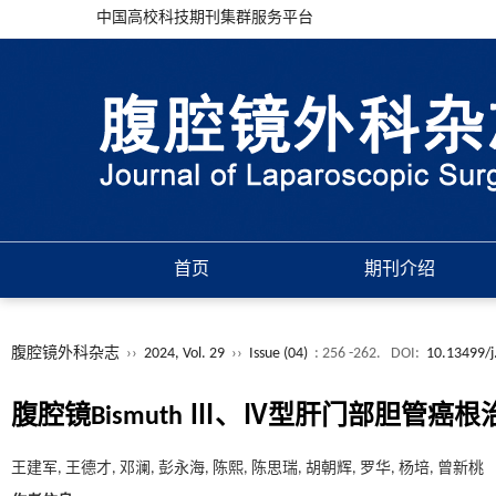
中国高校科技期刊集群服务平台
首页
期刊介绍
腹腔镜外科杂志
››
2024, Vol. 29
››
Issue (04)
: 256 -262.
DOI:
10.13499/j
腹腔镜Bismuth Ⅲ、Ⅳ型肝门部胆管癌根
王建军, 王德才, 邓澜, 彭永海, 陈熙, 陈思瑞, 胡朝辉, 罗华, 杨培, 曾新桃