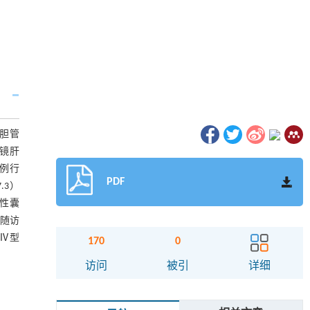
部胆管
腔镜肝
1例行
PDF
.3）
润性囊
，随访
、Ⅳ型
170
0
访问
被引
详细