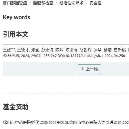
肝门部胆管癌
/
腹腔镜检查
/
根治性切除术
/
安全性
Key words
引用本文
王建军, 王德才, 邓澜, 彭永海, 陈熙, 陈思瑞, 胡朝辉, 罗华, 杨培, 曾新
外科杂志
, 2024, 29(04): 256-262 DOI:10.13499/j.cnki.fqjwkzz.2024.04.256
上一篇
基金资助
绵阳市中心医院孵化课题(2022FH010);绵阳市中心医院人才引进课题(2023RC