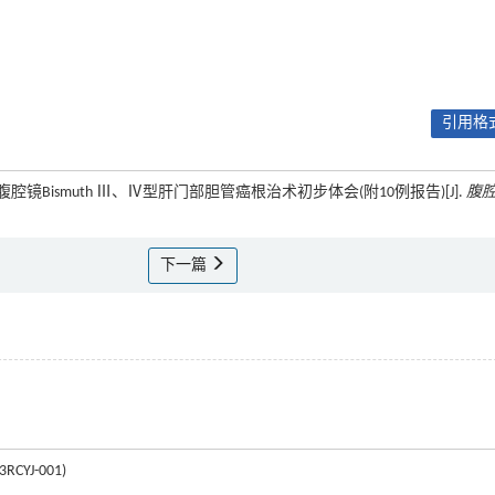
引用格式
桃. 腹腔镜Bismuth Ⅲ、Ⅳ型肝门部胆管癌根治术初步体会(附10例报告)[J].
腹
下一篇
YJ-001)