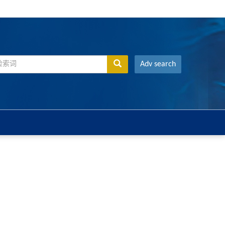
Adv search