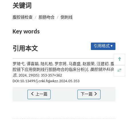
关键词
腹腔镜检查
/
胆肠吻合
/
倒刺线
Key words
引用格式 ▾
引用本文
罗琦弋, 谭喜娟, 陆礼柏, 罗宗将, 马嘉盛, 赵振荣, 汪建初. 腹
腔镜下应用倒刺线行胆肠吻合的临床分析[J].
腹腔镜外科杂
志
, 2024, 29(05): 353-357+362
DOI:10.13499/j.cnki.fqjwkzz.2024.05.353
上一篇
下一篇