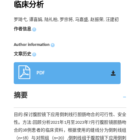
临床分析
罗琦弋, 谭喜娟, 陆礼柏, 罗宗将, 马嘉盛, 赵振荣, 汪建初
作者信息
+
Author information
+
文章历史
+
PDF
摘要
目的:探讨腹腔镜下应用倒刺线行胆肠吻合的可行性、安全
性。方法:回顾分析2021年1月至2023年7月行腹腔镜胆肠吻
合的38例患者的临床资料，根据使用的缝线分为倒刺线组
（n=18）与对照组（n=20）,倒刺线组于腹腔镜下应用倒刺