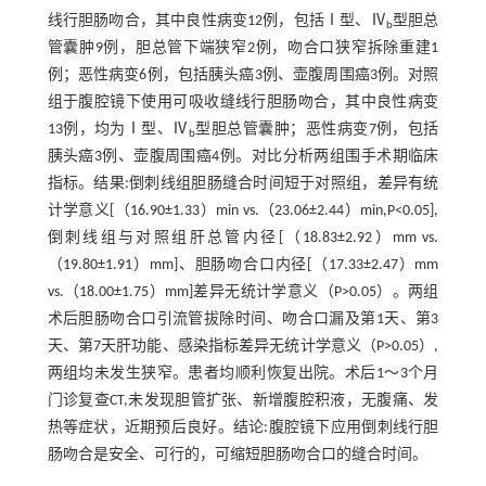
线行胆肠吻合，其中良性病变12例，包括Ⅰ型、Ⅳ
型胆总
b
管囊肿9例，胆总管下端狭窄2例，吻合口狭窄拆除重建1
例；恶性病变6例，包括胰头癌3例、壶腹周围癌3例。对照
组于腹腔镜下使用可吸收缝线行胆肠吻合，其中良性病变
13例，均为Ⅰ型、Ⅳ
型胆总管囊肿；恶性病变7例，包括
b
胰头癌3例、壶腹周围癌4例。对比分析两组围手术期临床
指标。结果:倒刺线组胆肠缝合时间短于对照组，差异有统
计学意义[（16.90±1.33）min vs.（23.06±2.44）min,P<0.05],
倒刺线组与对照组肝总管内径[（18.83±2.92）mm vs.
（19.80±1.91）mm]、胆肠吻合口内径[（17.33±2.47）mm
vs.（18.00±1.75）mm]差异无统计学意义（P>0.05）。两组
术后胆肠吻合口引流管拔除时间、吻合口漏及第1天、第3
天、第7天肝功能、感染指标差异无统计学意义（P>0.05）,
两组均未发生狭窄。患者均顺利恢复出院。术后1～3个月
门诊复查CT,未发现胆管扩张、新增腹腔积液，无腹痛、发
热等症状，近期预后良好。结论:腹腔镜下应用倒刺线行胆
肠吻合是安全、可行的，可缩短胆肠吻合口的缝合时间。