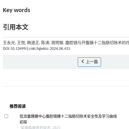
Key words
引用本文
王永光, 王悦, 韩道正, 陈涛, 周明银. 腹腔镜与开腹胰十二指肠切除术的疗
DOI:10.13499/j.cnki.fqjwkzz.2024.06.415
上一篇