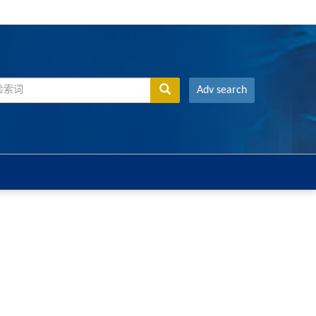
Adv search