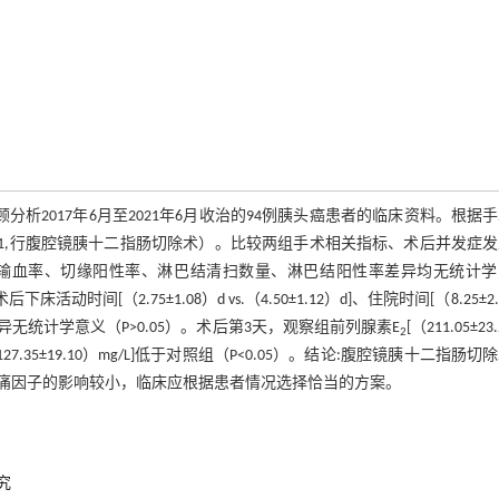
析2017年6月至2021年6月收治的94例胰头癌患者的临床资料。根据
=51,行腹腔镜胰十二指肠切除术）。比较两组手术相关指标、术后并发症
、输血率、切缘阳性率、淋巴结清扫数量、淋巴结阳性率差异均无统计学
术后下床活动时间[（2.75±1.08）d vs.（4.50±1.12）d]、住院时间[（8.25±2
发生率差异无统计学意义（P>0.05）。术后第3天，观察组前列腺素E
[（211.05±23
2
g/L vs.（127.35±19.10）mg/L]低于对照组（P<0.05）。结论:腹腔镜胰十二指肠
痛因子的影响较小，临床应根据患者情况选择恰当的方案。
究