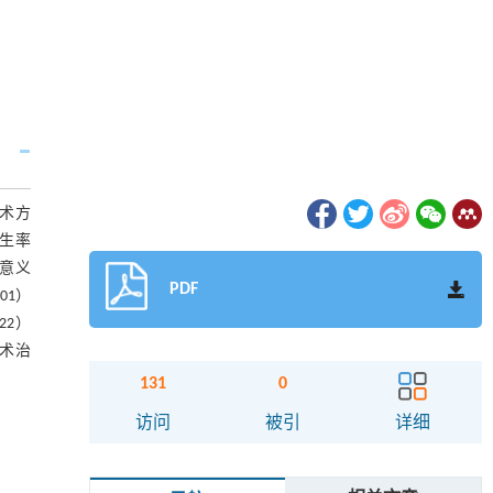
手术方
发生率
意义
PDF
.01）
.22）
切除术治
131
0
访问
被引
详细