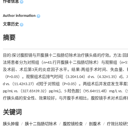
作者信息
+
Author information
+
文章历史
+
摘要
目的:探讨腹腔镜与开腹胰十二指肠切除术治疗胰头癌的疗效。方法:回顾分
法将患者分为对照组（n=43,行开腹胰十二指肠切除术）与观察组（n
及术前、术后第3天的炎症因子水平。结果:两组手术时间、失血量
（P>0.05）。观察组术后排气时间[（3.20±1.04）d vs.（4.32±1.35）d]、
d vs.（11.42±3.27）d]短于对照组（P<0.05）。两组术后并发症
pg/mL vs.（327.65±39.32）pg/mL]、5-羟色胺[（95.64±11.48）m
疗胰头癌的安全性、效果较好，与开腹手术相比，腹腔镜手术对术后疼
关键词
胰头肿瘤
/
胰十二指肠切除术
/
腹腔镜检查
/
剖腹术
/
疗效比较研