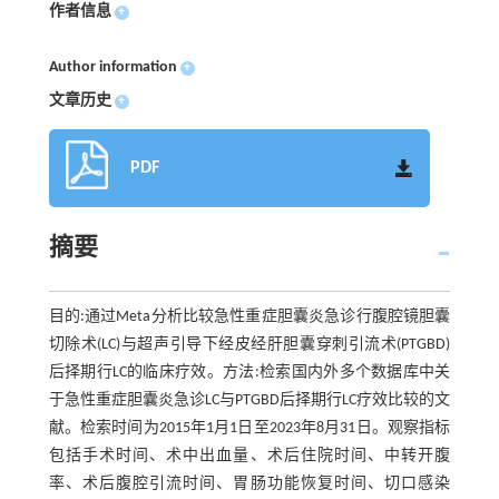
作者信息
+
Author information
+
文章历史
+
PDF
摘要
目的:通过Meta分析比较急性重症胆囊炎急诊行腹腔镜胆囊
切除术(LC)与超声引导下经皮经肝胆囊穿刺引流术(PTGBD)
后择期行LC的临床疗效。方法:检索国内外多个数据库中关
于急性重症胆囊炎急诊LC与PTGBD后择期行LC疗效比较的文
献。检索时间为2015年1月1日至2023年8月31日。观察指标
包括手术时间、术中出血量、术后住院时间、中转开腹
率、术后腹腔引流时间、胃肠功能恢复时间、切口感染