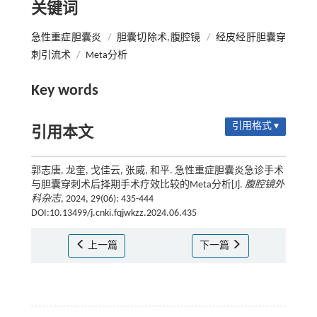
关键词
急性重症胆囊炎
/
胆囊切除术,腹腔镜
/
经皮经肝胆囊穿
刺引流术
/
Meta分析
Key words
引用格式 ▾
引用本文
郭志唐, 龙奎, 戈佳云, 张威, 和平. 急性重症胆囊炎急诊手术
与胆囊穿刺术后择期手术疗效比较的Meta分析[J].
腹腔镜外
科杂志
, 2024, 29(06): 435-444
DOI:10.13499/j.cnki.fqjwkzz.2024.06.435
上一篇
下一篇