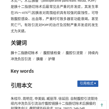
术式
。术后胰瘘（postoperative pancreatic fistula, POPF）
是胰十二指肠切除术后最常见且严重的并发症，其发生率
[2]
在3%～45%
,因胰液对周围组织具有较强的腐蚀性，可导
致腹腔感染、出血等，严重时可致多器官功能衰竭，甚至
[2]
死亡
。有效引流对POPF的治疗及控制严重并发症的发生
尤为关键。
关键词
胰十二指肠切除术
/
腹腔镜检查
/
腹腔引流管
/
持续内
冲洗负压引流
/
胰瘘
/
护理
Key words
引用格式 ▾
引用本文
朱桂玲, 周明花, 申美娟, 臧丽萍, 徐延田. 自制腹腔引流管持
续内冲洗负压引流治疗腹腔镜胰十二指肠切除术后胰瘘的
护理体会[J].
腹腔镜外科杂志
, 2024, 29(07): 546-548