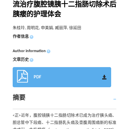
流治疗腹腔镜胰十二指肠切除术后
胰瘘的护理体会
朱桂玲, 周明花, 申美娟, 臧丽萍, 徐延田
作者信息
+
Author information
+
文章历史
+
PDF
摘要
<正>近年，腹腔镜胰十二指肠切除术已成为治疗胰头癌、
胆总管中下段癌、十二指肠乳头癌及壶腹周围癌新的标准
[1]