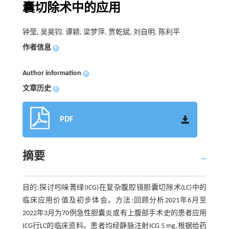
囊切除术中的应用
钟莹, 吴昊钧, 谭颖, 梁梦萍, 贾乾斌, 刘自明, 陈利平
作者信息
+
Author information
+
文章历史
+
PDF
摘要
目的:探讨吲哚菁绿(ICG)在复杂腹腔镜胆囊切除术(LC)中的
临床应用价值及初步体会。方法:回顾分析2021年6月至
2022年3月为70例急性胆囊炎或有上腹部手术史的患者应用
ICG行LC的临床资料。患者均经静脉注射ICG 5 mg,根据给药