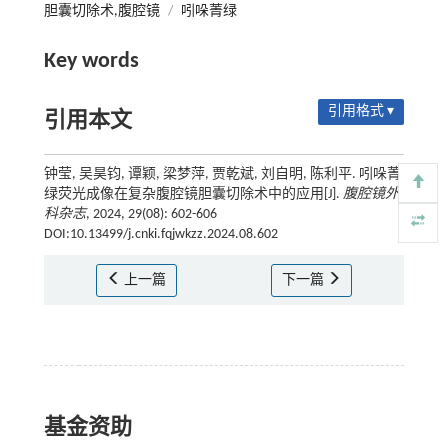
胆囊切除术,腹腔镜
/
吲哚菁绿
Key words
引用格式 ▾
引用本文
钟莹, 吴昊钧, 谭颖, 梁梦萍, 贾乾斌, 刘自明, 陈利平. 吲哚菁
绿荧光成像在复杂腹腔镜胆囊切除术中的应用[J].
腹腔镜外
科杂志
, 2024, 29(08): 602-606
DOI:10.13499/j.cnki.fqjwkzz.2024.08.602
上一篇
下一篇
基金资助