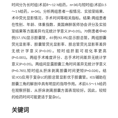
时间分为长时组(术前8～12 h给药，n=36)与短时组(术前0.5
～1 h给药，n=34)。分析两组患者一般情况、实验室结果、
术中荧光显影情况、手术时间等相关指标。结果:两组患者
在性别、年龄、体重指数、美国麻醉医师协会评分及实验
室结果等方面差异均无统计学意义(P>0.05)。70例患者中40
例(57.1%)显示胆囊管，65例(92.9%)显示胆总管。两组胆囊
荧光显影率、胆囊管荧光显影率、胆总管荧光显影率差异
无统计学意义(P>0.05)。短时组肝脏可视化率更高
(P<0.001)。两组手术难度评分、总手术时间差异无统计学
意义(P>0.05)。两组间显露胆囊三角时间差异无统计学意义
(P=0.765),短时组从肝床剥离胆囊时间更短(P=0.026)。结
论:ICG应用于复杂LC的胆总管显影优于胆囊管。ICG辅助在
胆囊三角的解剖中具有明显的指导作用。术前0.5～1 h给药
在观察肝脏、从肝床剥离胆囊方面表现较好。因此，较短
的给药时间可能更适于复杂LC。
关键词