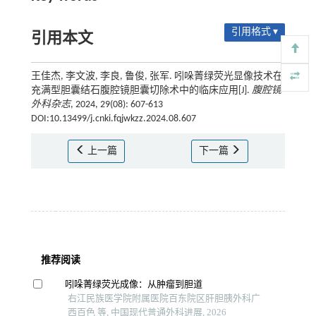
引用格式 ▾
引用本文
王佳杰, 李文波, 李良, 鲁俊, 张军. 吲哚菁绿荧光显像技术在
充满型胆囊结石腹腔镜胆囊切除术中的临床应用[J].
腹腔镜
外科杂志
, 2024, 29(08): 607-613
DOI:10.13499/j.cnki.fqjwkzz.2024.08.607
上一篇
下一篇