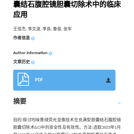
囊结石腹腔镜胆囊切除术中的临床
应用
王佳杰, 李文波, 李良, 鲁俊, 张军
作者信息
+
Author information
+
文章历史
+
PDF
摘要
目的:探讨吲哚菁绿荧光显像技术在充满型胆囊结石腹腔镜
胆囊切除术(LC)中的安全性及有效性。方法:选取2023年1月