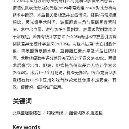
至2023年10月收治的76例需行LC的充满型胆囊结石患者，
按随机数表法分为荧光组(n=36)与常规组(n=40),对比分析两
组术中情况、术后相关指标及并发症情况。结果:与常规组
相比，荧光组手术时间、游离胆囊三角与离断胆囊管时
间、术中出血量、逆行切除胆囊例数、胆囊破裂例数均少
于常规组，差异有统计学意义(P<0.05);两组术中放置引流管
例数差异无统计学意义(P>0.05)。两组术后第3天白细胞计
数、丙氨酸转氨酶水平、直接胆红素水平及术后住院时
间、术后疼痛数字评分差异亦无统计学意义(P>0.05)。两组
术后腹腔出血、胆漏、胆管损伤情况差异无统计学意义
(P>0.05)。术后1～3个月随访，复查无异常。结论:充满型胆
囊结石行LC术中应用吲哚菁绿荧光显像技术是安全、有
效、便捷的，值得推广应用。
关键词
充满型胆囊结石
/
吲哚菁绿
/
胆囊切除术,腹腔镜
Key words