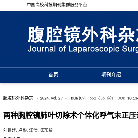
中国高校科技期刊集群服务平台
首页
期刊介绍
腹腔镜外科杂志
››
2024, Vol. 29
››
Issue (09)
: 652 -656+661.
DOI:
10.13
两种胸腔镜肺叶切除术个体化呼气末正压
刘世建, 卢彬, 江倩, 陈东黎