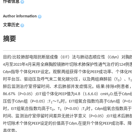
作者信息
+
Author information
+
文章历史
+
摘要
目的:比较肺部电阻抗断层成像（EIT）法与肺动态顺应性（Cdyn）对胸
4月至2023年4月采用全麻胸腔镜肺叶切除术肺保护性通气治疗的124例患
Cdyn指导个体化PEEP设定。观察两组获得个体化PEEP成功率、个体化PEE
时平台压、驱动压及呼气末二氧化碳分压，以及两组麻醉前（T
）、T
0
1
醉后监测治疗室停留时间、术后肺部并发症情况。结果:排除4例患者，最终EIT
86.67%（P<0.05）;EIT组个体化PEEP值为4.8（1.6,6.0）cmH
O,低于Cdyn
2
压低于Cdyn组（P<0.05）;T
～T
时，EIT组氧合指数均高于Cdyn组（P<0.0
1
4
时，EIT组氧合指数均高于T
、T
（P<0.05）;T
时，Cdyn组氧合指数高于
0
1
3
时间、监测治疗室停留时间差异无统计学意义（P>0.05）;EIT组术后肺部并发症发
叶切除术个体化PEEP设定的价值高于Cdyn,在提升个体化PEEP成功
具优势。