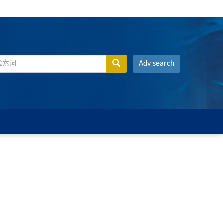
Adv search