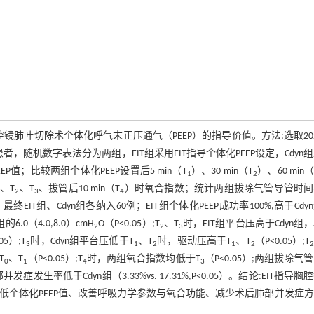
腔镜肺叶切除术个体化呼气末正压通气（PEEP）的指导价值。方法:选取20
者，随机数字表法分为两组，EIT组采用EIT指导个体化PEEP设定，Cdyn
P值；比较两组个体化PEEP设置后5 min（T
）、30 min（T
）、60 min（
1
2
、T
、T
、拔管后10 min（T
）时氧合指数；统计两组拔除气管导管时间
2
3
4
组、Cdyn组各纳入60例；EIT组个体化PEEP成功率100%,高于Cdy
组的6.0（4.0,8.0）cmH
O（P<0.05）;T
、T
时，EIT组平台压高于Cdyn组
2
2
3
5）;T
时，Cdyn组平台压低于T
、T
时，驱动压高于T
、T
（P<0.05）;T
3
1
2
1
2
T
、T
（P<0.05）;T
时，两组氧合指数均低于T
（P<0.05）;两组拔除气
0
1
4
3
生率低于Cdyn组（3.33%vs. 17.31%,P<0.05）。结论:EIT指导胸
率、降低个体化PEEP值、改善呼吸力学参数与氧合功能、减少术后肺部并发症