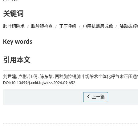
关键词
肺叶切除术
/
胸腔镜检查
/
正压呼吸
/
电阻抗断层成像
/
肺动态顺
Key words
引用本文
刘世建, 卢彬, 江倩, 陈东黎. 两种胸腔镜肺叶切除术个体化呼气末正压通气
DOI:10.13499/j.cnki.fqjwkzz.2024.09.652
上一篇