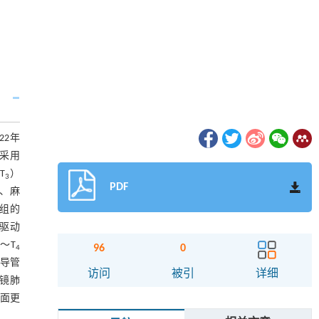
22年
组采用
T
）
3
PDF
、麻
n组的
，驱动
～T
96
0
2
4
管导管
访问
被引
详细
腔镜肺
方面更