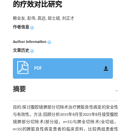
的疗效对比研究
赖全友, 彭伟, 高远, 屈士斌, 刘正才
作者信息
+
Author information
+
文章历史
+
PDF
摘要
目的:探讨腹腔镜脾部分切除术治疗脾脏良性病变的安全性
与有效性。方法:回顾分析2015年8月至2023年8月接受腹腔
镜脾部分切除术(部分组，n=31)与脾全切除术(全切组，
n=35)的脾脏良性病变患者的临床资料，比较两组患者性