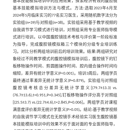
基本技能模拟培训中的应用效果，探索经济有效的腹腔镜
基本技能模拟培训方法与模式。方法:选取2023年6月至
2024年5月临床实习的77名实习医生，采用随机数字法分为
实验组(n=39)与对照组(n=38)。实验组采用基于教学视频的
自我调节学习模式进行培训，对照组采用专业医师指导模
式进行培训。以中国腹腔镜技术考核与评价第一阶段标准
为指导，完成腹腔镜模拟箱三个模块的分级专业培训练
习。对比分析两组培训前后的培训效果。结果:两组研究对
象经过不同教学模式的腹腔镜模拟培训后，腹腔镜下的钉
板移物操作时间、剪圆圈操作时间、腔内缝合操作时间均
缩短，差异有统计学意义(P<0.001)。培训3周后，两组学员
最终通过率差异无统计学意义(P=0.879)。实验组与对照组
腹腔镜考核总分差异无统计学意义[(79.7±13.3) vs.
(76.7±13.6),t=0.951,P=0.345],钉板移物操作评分高于对照组
[(25.5±3.7) vs.(22.7±4.6),t=2.845,P=0.006]。两组学员对课程
满意度评价差异无统计学意义(P>0.05)。结论:基于教学视频
的自我调节学习模式在无腔镜手术经验实习医生腹腔镜基
本技能模拟培训中的效果不劣于面对面的专业医师指导，