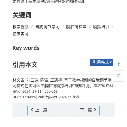
尤其适于技术简单的钉板移物模块的培训。
关键词
教学视频
/
自我调节学习
/
腹腔镜检查
/
模拟培训
/
临床实习
Key words
引用格式 ▾
引用本文
林文雪, 刘三微, 陈雷, 王凯华. 基于教学视频的自我调节学
习模式在实习医生腹腔镜模拟培训中的应用[J].
腹腔镜外科
杂志
, 2024, 29(11): 858-863
DOI:10.13499/j.cnki.fqjwkzz.2024.11.858
上一篇
下一篇