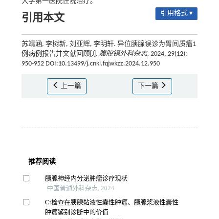
大学第一医院住院治疗。
引用格式 ▾
引用本文
苏靖涵, 李树新, 刘亚辉, 李明轩. 异位胰腺误诊为胃间质瘤1
例病例报告并文献回顾[J].
腹腔镜外科杂志
, 2024, 29(12):
950-952 DOI:10.13499/j.cnki.fqjwkzz.2024.12.950
上一篇
下一篇