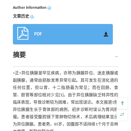
Author information
+
文章历史
+
PDF
摘要
<正>异位胰腺是罕见疾病，亦称为胰腺异位、迷走胰腺或
副胰腺，通常由胚胎发育异常引起。其可发生在消化道的
任何位置，但以胃、十二指肠最为常见；而在回肠、食
管、胆管等部位相对少见[1]。由于异位胰腺缺乏特异性的
临床表现，导致诊断较为困难，常出现误诊。本文报道1例
异位胰腺生长于胃体部的病例，初步诊断时误认为胃间质
瘤。患者接受腹腔镜下胃肿物切除术，术后病理结果显示
为异位胰腺。患者男，65岁，因腹部不适持续1个月于吉林