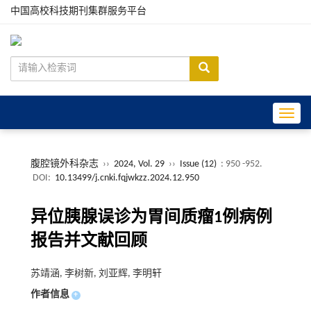
中国高校科技期刊集群服务平台
Toggle
腹腔镜外科杂志
››
2024, Vol. 29
››
Issue (12)
: 950 -952.
DOI:
10.13499/j.cnki.fqjwkzz.2024.12.950
异位胰腺误诊为胃间质瘤1例病例
报告并文献回顾
苏靖涵, 李树新, 刘亚辉, 李明轩
作者信息
+