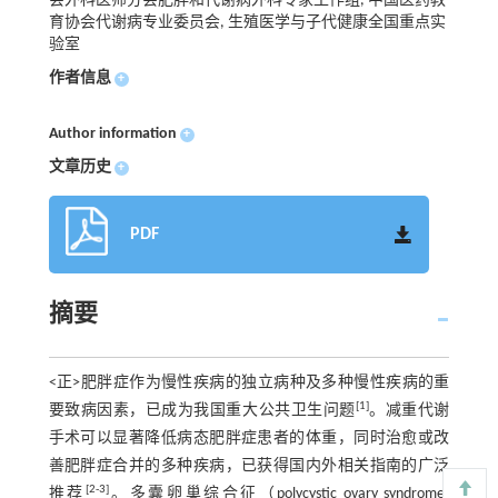
会外科医师分会肥胖和代谢病外科专家工作组, 中国医药教
育协会代谢病专业委员会, 生殖医学与子代健康全国重点实
验室
作者信息
+
Author information
+
文章历史
+
PDF
摘要
<正>肥胖症作为慢性疾病的独立病种及多种慢性疾病的重
[1]
要致病因素，已成为我国重大公共卫生问题
。减重代谢
手术可以显著降低病态肥胖症患者的体重，同时治愈或改
善肥胖症合并的多种疾病，已获得国内外相关指南的广泛
[2-3]
推荐
。多囊卵巢综合征（polycystic ovary syndrome,