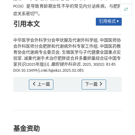
PCOS）是导致育龄期女性不孕的常见内分泌疾病，与肥胖
[4]
症关系密切
。
引用格式 ▾
引用本文
中华医学会外科学分会甲状腺及代谢外科学组, 中国医师协
会外科医师分会肥胖和代谢病外科专家工作组, 中国医药教
育协会代谢病专业委员会, 生殖医学与子代健康全国重点实
验室. 减重代谢手术治疗肥胖症合并多囊卵巢综合征中国专
家共识(2025年版)[J].
腹腔镜外科杂志
, 2025, 30(02): 81-85
DOI:10.13499/j.cnki.fqjwkzz.2025.02.081
上一篇
下一篇
基金资助