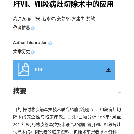
肝Ⅶ、Ⅷ段病灶切除术中的应用
高胜强, 俞世安, 包永进, 姜静华, 罗建生, 於敏
作者信息
+
Author information
+
文章历史
+
PDF
摘要
目的:探讨橡皮筋牵拉技术联合3D腹腔镜肝Ⅶ、Ⅷ段病灶切
除术的安全性与临床疗效。方法:回顾分析2016年1月至
2024年9月行橡皮筋牵拉技术联合3D腹腔镜肝Ⅶ、Ⅷ段病灶
切除术的45例患者的临床资料，包括术前患者基本资料、