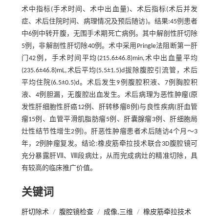
术中指标(手术时间、术中出血量)、术后指标(术后并发
症、术后住院时间、病理情况及预后随访)。结果:45例患者
中6例中转开腹，无围手术期死亡病例。其中解剖性肝切除
5例，非解剖性肝切除40例。术中采用Pringle法阻断第一肝
门42例，手术时间平均(215.6±46.8)min,术中出血量平均
(235.6±46.8)mL,术后平均(5.5±1.5)d拔除腹腔引流管，术后
平均住院(6.5±0.5)d。术后发生9例腹腔积液、7例胸腔积
液、4例胆漏，无腹腔出血发生。术后病理为恶性肿瘤(原
发性肝细胞性肝癌12例、肝转移瘤8例)与良性疾病(肝血管
瘤15例、血管平滑肌脂肪瘤5例、肝囊腺瘤3例、肝细胞局
灶性结节性增生2例)。肝恶性肿瘤患者术后随访4个月～3
年，2例肿瘤复发。结论:橡皮筋牵拉技术联合3D腹腔镜可
充分暴露肝Ⅶ、Ⅷ段病灶，从而完成病灶的精准切除，具
有较高的临床推广价值。
关键词
肝切除术
/
腹腔镜检查
/
成像,三维
/
橡皮筋牵拉技术