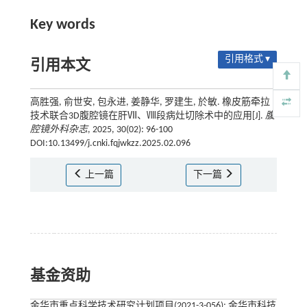
Key words
引用格式 ▾
引用本文
高胜强, 俞世安, 包永进, 姜静华, 罗建生, 於敏. 橡皮筋牵拉
技术联合3D腹腔镜在肝Ⅶ、Ⅷ段病灶切除术中的应用[J].
腹
腔镜外科杂志
, 2025, 30(02): 96-100
DOI:10.13499/j.cnki.fqjwkzz.2025.02.096
上一篇
下一篇
基金资助
金华市重点科学技术研究计划项目(2021-3-056); 金华市科技