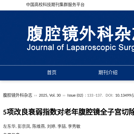
中国高校科技期刊集群服务平台
首页
期刊介绍
腹腔镜外科杂志
››
2025, Vol. 30
››
Issue (02)
: 133 -137.
DOI:
10.13499/j
5项改良衰弱指数对老年腹腔镜全子宫切
左东华, 彭京凤, 陈维燕, 刘婷, 李喆, 李秀敏