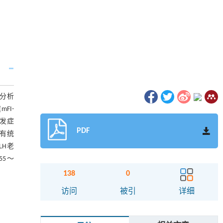
顾分析
FI-
并发症
PDF
有统
LH老
55～
138
0
访问
被引
详细