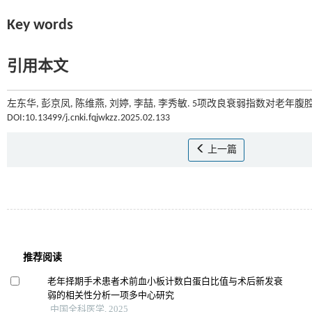
Key words
引用本文
左东华, 彭京凤, 陈维燕, 刘婷, 李喆, 李秀敏. 5项改良衰弱指数对老年
DOI:10.13499/j.cnki.fqjwkzz.2025.02.133
上一篇