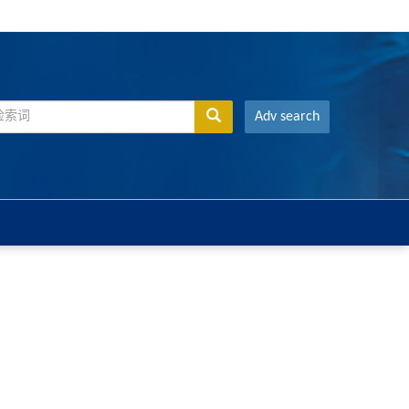
Adv search