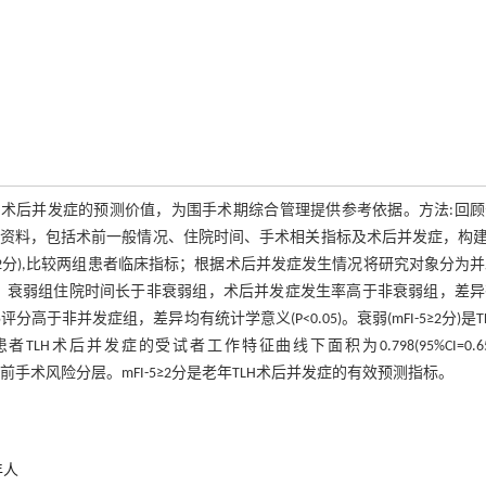
(TLH)术后并发症的预测价值，为围手术期综合管理提供参考依据。方法:回
者的临床资料，包括术前一般情况、住院时间、手术相关指标及术后并发症，构建m
mFI-5<2分),比较两组患者临床指标；根据术后并发症发生情况将研究对象分为
，衰弱组住院时间长于非衰弱组，术后并发症发生率高于非衰弱组，差异
评分高于非并发症组，差异均有统计学意义(P<0.05)。衰弱(mFI-5≥2分)是T
H术后并发症的受试者工作特征曲线下面积为0.798(95%CI=0.6
可用于术前手术风险分层。mFI-5≥2分是老年TLH术后并发症的有效预测指标。
年人