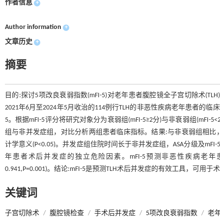
作者信息
+
Author information
+
文章历史
+
摘要
目的:探讨5项改良衰弱指数(mFI-5)对老年患者腹腔镜全子宫切除术
2021年6月至2024年5月收治的114例行TLH的非恶性疾病老年患
5。根据mFI-5评分将研究对象分为衰弱组(mFI-5≥2分)与非衰弱组(
组与非并发症组，对比分析两组患者临床指标。结果:与非衰弱组相比
计学意义(P<0.05)。并发症组住院时间长于非并发症组，ASA分级及mFI-5
年患者术后并发症的独立危险因素。mFI-5预测非恶性疾病老年患者TL
0.941,P=0.001)。结论:mFI-5是预测TLH术后并发症的有效工具，
关键词
子宫切除术
/
腹腔镜检查
/
手术后并发症
/
5项改良衰弱指数
/
老